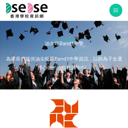
Skip
to
content
Band1中學​
油尖旺Band1中學
為家長們提供油尖旺區Band1中學資訊，以助為子女選
擇心儀的油尖旺區中學。