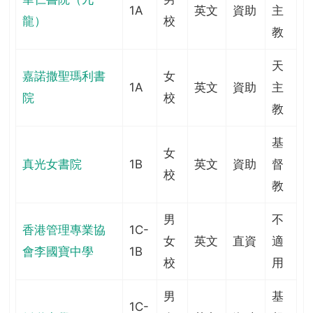
1A
英文
資助
主
龍）
校
教
天
嘉諾撒聖瑪利書
女
1A
英文
資助
主
院
校
教
基
女
真光女書院
1B
英文
資助
督
校
教
男
不
香港管理專業協
1C-
女
英文
直資
適
會李國寶中學
1B
校
用
男
基
1C-