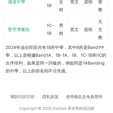
循道中學
女
英文
資助
督
1B
校
教
天
1C-
男
聖芳濟書院
英文
資助
主
1B
校
教
2024年油尖旺區共有18所中學，其中8所是Band1中
學，以上是根據Band1A、1B-1A、1B、1C-1B和1C的
次序排列，如果是同一評級的，例如同是1ABanding
的中學，以上的排名則不分先後。
關於DSEDSE
隱私政策
使用條款及免責聲明
Copyright © 2026 DseDse 香港學校資訊網