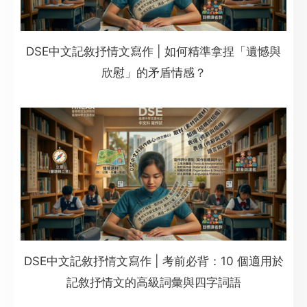
DSE中文記敘抒情文寫作 | 如何精準拿捏「遺憾與
欣慰」的矛盾情感？
DSE中文記敘抒情文寫作 | 考前必背：10 個適用於
記敘抒情文的高級詞彙與四字詞語