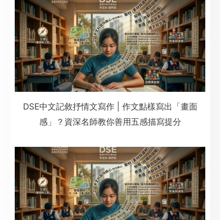
DSE中文記敘抒情文寫作 | 作文點樣寫出「畫面
感」？資深名師教你善用五感描寫提分