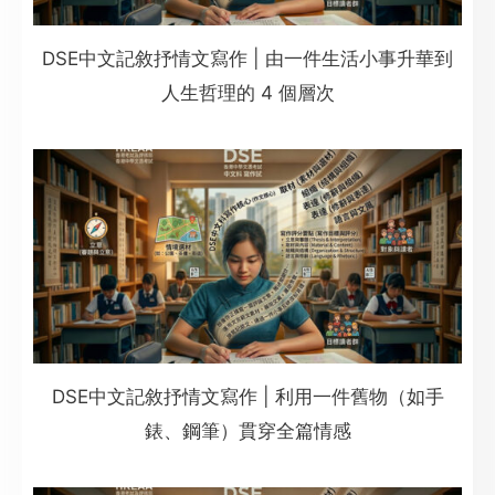
DSE中文記敘抒情文寫作 | 由一件生活小事升華到
人生哲理的 4 個層次
DSE中文記敘抒情文寫作 | 利用一件舊物（如手
錶、鋼筆）貫穿全篇情感