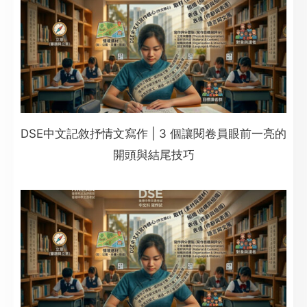
DSE中文記敘抒情文寫作 | 3 個讓閱卷員眼前一亮的
開頭與結尾技巧