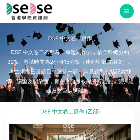
Skip
to
content
DSE 中文作文攻略
DSE 中文卷二寫作
DSE 中文卷二乙部為「命題寫作」，佔全科總分約
32%。考試時間為2小時15分鐘（連同甲部實用文）。
考生須從三道題目中選答一題，常見題型包括記敘抒
情、議論及開放題，旨在全面考核你的審題、立意、組
織及文筆表達能力。
DSE 中文卷二寫作 (乙部)