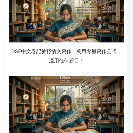
DSE中文卷記敘抒情文寫作 | 萬用奪星寫作公式，
適用任何題目！