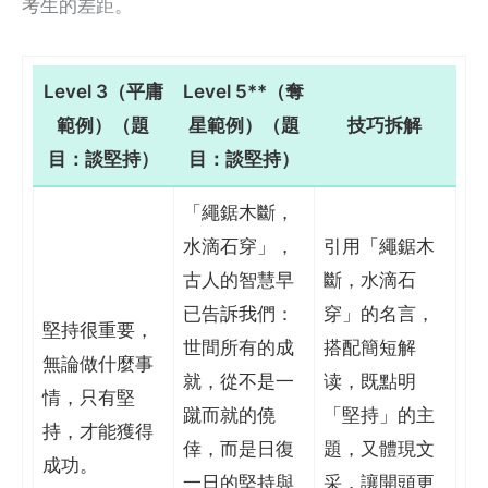
考生的差距。
Level 3（平庸
Level 5**（奪
範例）（題
星範例）（題
技巧拆解
目：談堅持）
目：談堅持）
「繩鋸木斷，
水滴石穿」，
引用「繩鋸木
古人的智慧早
斷，水滴石
已告訴我們：
穿」的名言，
堅持很重要，
世間所有的成
搭配簡短解
無論做什麼事
就，從不是一
读，既點明
情，只有堅
蹴而就的僥
「堅持」的主
持，才能獲得
倖，而是日復
題，又體現文
成功。
一日的堅持與
采，讓開頭更