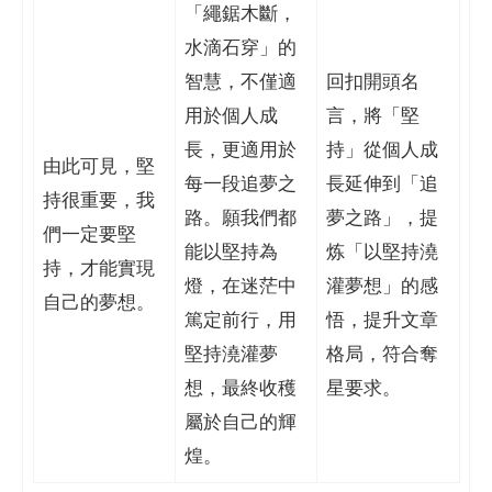
「繩鋸木斷，
水滴石穿」的
智慧，不僅適
回扣開頭名
用於個人成
言，將「堅
長，更適用於
持」從個人成
由此可見，堅
每一段追夢之
長延伸到「追
持很重要，我
路。願我們都
夢之路」，提
們一定要堅
能以堅持為
炼「以堅持澆
持，才能實現
燈，在迷茫中
灌夢想」的感
自己的夢想。
篤定前行，用
悟，提升文章
堅持澆灌夢
格局，符合奪
想，最終收穫
星要求。
屬於自己的輝
煌。