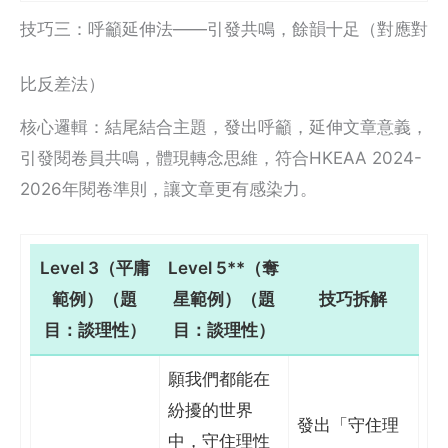
技巧三：呼籲延伸法——引發共鳴，餘韻十足（對應對
比反差法）
核心邏輯：結尾結合主題，發出呼籲，延伸文章意義，
引發閱卷員共鳴，體現轉念思維，符合HKEAA 2024-
2026年閱卷準則，讓文章更有感染力。
Level 3（平庸
Level 5**（奪
範例）（題
星範例）（題
技巧拆解
目：談理性）
目：談理性）
願我們都能在
紛擾的世界
發出「守住理
中，守住理性