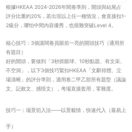
根據HKEAA 2024-2026年閱卷準則，開頭與結尾占
評分比重約20%，若出現以上任一種情況，會直接扣1-
2級分，哪怕中間內容優秀，也很難突破Level 4。
核心技巧：3個讓閱卷員眼前一亮的開頭技巧（通用所
有題目）
好的開頭，要做到「3秒抓眼球、10秒點題、有文采、
不空洞」，以下3個技巧緊扣HKEAA「文辭得體、立
場清晰」的評分準則，適用卷二甲乙部所有題型（議論
文、記敘文、感悟文），考場直接套用，零難度。
技巧一：場景切入法——以景載情，快速代入（最易上
手）