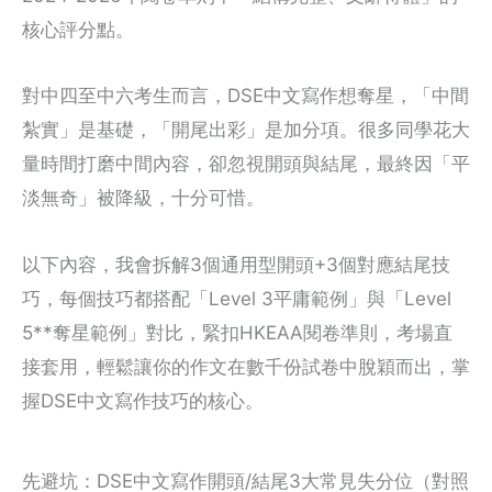
核心評分點。
對中四至中六考生而言，DSE中文寫作想奪星，「中間
紮實」是基礎，「開尾出彩」是加分項。很多同學花大
量時間打磨中間內容，卻忽視開頭與結尾，最終因「平
淡無奇」被降級，十分可惜。
以下內容，我會拆解3個通用型開頭+3個對應結尾技
巧，每個技巧都搭配「Level 3平庸範例」與「Level
5**奪星範例」對比，緊扣HKEAA閱卷準則，考場直
接套用，輕鬆讓你的作文在數千份試卷中脫穎而出，掌
握DSE中文寫作技巧的核心。
先避坑：DSE中文寫作開頭/結尾3大常見失分位（對照