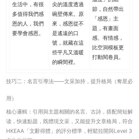
生活中，有很
尖的溫度透過
節，自然帶出
多值得我們感
碗壁傳來。原
「感恩」主
恩的人，我們
來，感恩從不
題，有畫面
要學會感恩。
是遙遠的口
感、有情感，
號，就藏在這
比空洞模板更
些平凡又溫暖
打動閱卷員。
的瞬間裡。
技巧二：名言引導法——文采加持，提升格局（奪星必
用）
核心邏輯：引用與主題相關的名言、古詩，搭配簡短解
读，快速點題，既體現文采，又能提升文章格局，符合
HKEAA「文辭得體」的評分標準，輕鬆拉開與Level 3