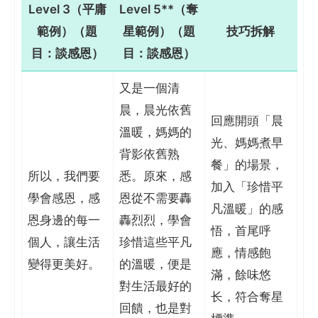
Level 3（平庸
Level 5**（奪
範例）（題
星範例）（題
技巧拆解
目：談感恩）
目：談感恩）
又是一個清
晨，晨光依舊
回應開頭「晨
溫暖，媽媽的
光、媽媽煮早
背影依舊熟
餐」的場景，
所以，我們要
悉。原來，感
加入「珍惜平
學會感恩，感
恩從不需要轟
凡溫暖」的感
恩身邊的每一
轟烈烈，學會
悟，首尾呼
個人，讓生活
珍惜這些平凡
應，情感飽
變得更美好。
的溫暖，便是
滿，餘味悠
對生活最好的
长，符合奪星
回饋，也是對