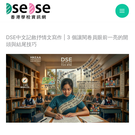
Skip
to
content
DSE中文記敘抒情文寫作 | 3 個讓閱卷員眼前一亮的開
頭與結尾技巧