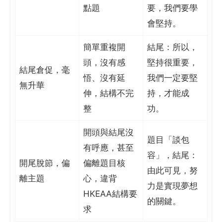
點題
要，我們要學
會堅持。
簡單重複開
結尾：所以，
頭，沒有感
堅持很重要，
結尾倉促，毫
悟、沒有延
我們一定要堅
無升華
伸，結構不完
持，才能成
整
功。
開頭與結尾沒
題目「談包
有呼應，甚至
容」，結尾：
開尾脫節，偏
偏離題目核
由此可見，努
離主題
心，違背
力是實現夢想
HKEAA結構要
的關鍵。
求