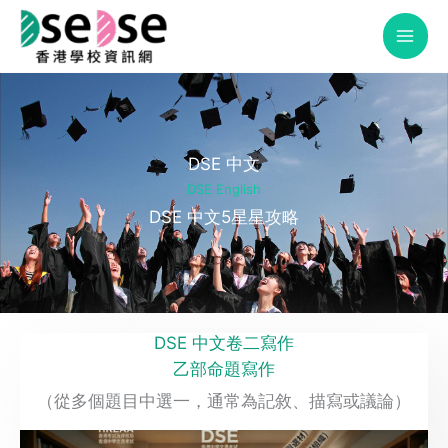
Skip
to
content
DSE 中文
DSE English
DSE 中文5星星攻略
DSE 中文卷二寫作
乙部命題寫作
（從多個題目中選一，通常為記敘、描寫或議論）