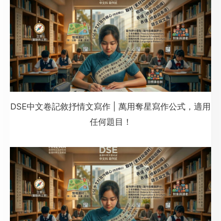
DSE中文卷記敘抒情文寫作 | 萬用奪星寫作公式，適用
任何題目！