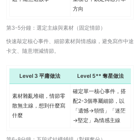
方向
第3-5分鐘：選定主線與素材（固定情節）
快速敲定核心事件、細節素材與情感線，避免寫作中途
卡文、隨意增減情節。
Level 3 平庸做法
Level 5** 奪星做法
確定單一核心事件，搭
素材雜亂堆砌，情節零
配2-3個專屬細節，以
散無主線，想到什麼寫
「遺憾→領悟」「迷茫
什麼
→堅定」為情感主線
第6-8分鐘：五段式結構鋪排（對稱奪分）