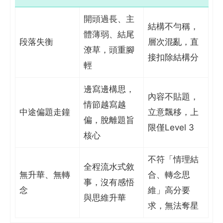
開頭過長、主
結構不勻稱，
體薄弱、結尾
段落失衡
層次混亂，直
潦草，頭重腳
接扣除結構分
輕
邊寫邊構思，
內容不貼題，
情節越寫越
中途偏題走鐘
立意飄移，上
偏，脫離題旨
限僅Level 3
核心
不符「情理結
全程流水式敘
無升華、無轉
合、轉念思
事，沒有感悟
念
維」高分要
與思維升華
求，無法奪星