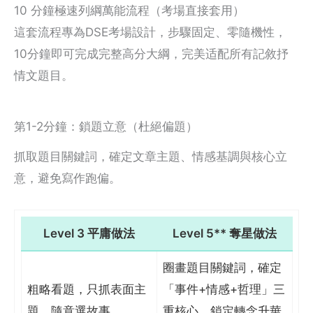
10 分鐘極速列綱萬能流程（考場直接套用）
這套流程專為DSE考場設計，步驟固定、零隨機性，
10分鐘即可完成完整高分大綱，完美适配所有記敘抒
情文題目。
第1-2分鐘：鎖題立意（杜絕偏題）
抓取題目關鍵詞，確定文章主題、情感基調與核心立
意，避免寫作跑偏。
Level 3 平庸做法
Level 5** 奪星做法
圈畫題目關鍵詞，確定
粗略看題，只抓表面主
「事件+情感+哲理」三
題，隨意選故事
重核心，鎖定轉念升華