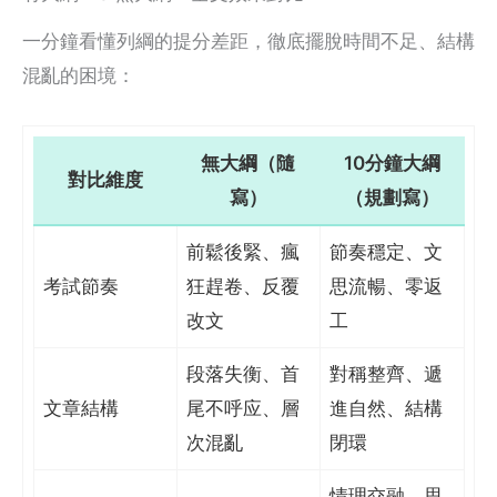
一分鐘看懂列綱的提分差距，徹底擺脫時間不足、結構
混亂的困境：
無大綱（隨
10分鐘大綱
對比維度
寫）
（規劃寫）
前鬆後緊、瘋
節奏穩定、文
考試節奏
狂趕卷、反覆
思流暢、零返
改文
工
段落失衡、首
對稱整齊、遞
文章結構
尾不呼应、層
進自然、結構
次混亂
閉環
情理交融、思