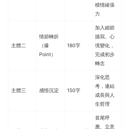
積情緒張
力
加入細節
情節轉折
描寫、心
主體二
（爆
180字
境變化，
Point）
完成初步
轉念
深化思
考，連結
主體三
感悟沉淀
150字
成長與人
生哲理
首尾呼
應、立意