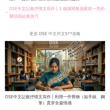
DSE中文記敘抒情文寫作 | 3 個讓閱卷員眼前一亮的
開頭與結尾技巧
更多 DSE 中文作文5**攻略
DSE中文記敘抒情文寫作 | 利用一件舊物（如手錶、鋼
筆）貫穿全篇情感