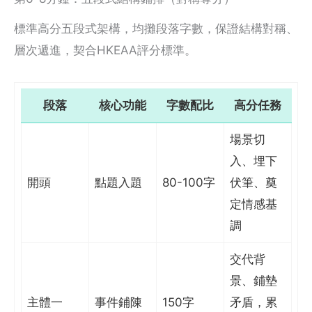
標準高分五段式架構，均攤段落字數，保證結構對稱、
層次遞進，契合HKEAA評分標準。
段落
核心功能
字數配比
高分任務
場景切
入、埋下
開頭
點題入題
80-100字
伏筆、奠
定情感基
調
交代背
景、鋪墊
主體一
事件鋪陳
150字
矛盾，累