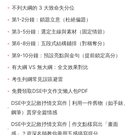
不列大綱的 3 大致命失分位
第1-2分鐘：鎖題立意（杜絕偏題）
第3-5分鐘：選定主線與素材（固定情節）
第6-8分鐘：五段式結構鋪排（對稱奪分）
第9-10分鐘：預設亮點與金句（提前鎖定高分）
有大綱 VS 無大綱：全文效果對比
考生列綱常見誤區避雷
免費領取DSE中文作文懶人包PDF
DSE中文記敘抒情文寫作 | 利用一件舊物（如手錶、
鋼筆）貫穿全篇情感
DSE中文記敘抒情文寫作 | 作文點樣寫出「畫面
感」？資深名師教你善用五感描寫提分