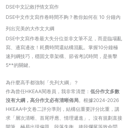
DSE中文記敘抒情文寫作
DSE中文作文寫作卷時間不夠？教你如何在 10 分鐘內
列出完美的大作文大綱
DSE中文寫作卷最大失分位並非文筆不足，而是臨場亂
寫、邊寫邊改！耗費時間還結構混亂。掌握10分鐘極
速列綱技巧，穩固文章架構、節省考試時間，是衝擊
5**的關鍵。
為什麼高手都強制「先列大綱」？
作為曾任HKEAA閱卷員，我非常清楚：
低分作文多數
沒有大綱，高分作文必有清晰佈局
。根據2024-2026
HKEAA中文卷二評分準則，結構佔重要評分比重，講
求「層次清晰、首尾呼應、情理遞進」。沒有規劃直接
開筆，極易出現偏題、段落失衡、後段爛尾等致命問