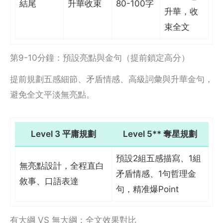
結尾
升華收束
80-100字
升華，收
束全文
第9-10分鐘：預設亮點與金句（提前鎖定高分）
提前規劃五感細節、矛盾情感、高級詞彙與升華金句，
避免全文平淡無亮點。
Level 3 平庸規劃
Level 5** 奪星規劃
預設2組五感描寫、1組
無亮點設計，全程直白
矛盾情感、1句哲理金
敘事、口語表達
句，精准爆Point
有大綱 VS 無大綱：全文效果對比