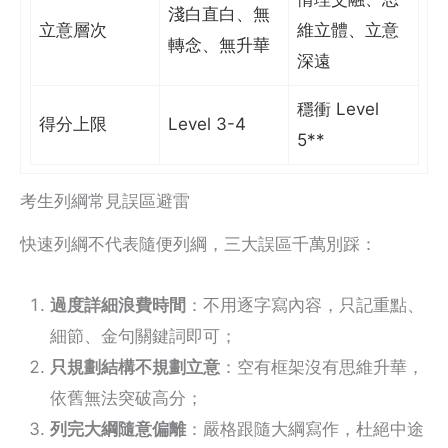
淺白直白、無
立意層次
維立體、立意
轉念、無升華
深遠
穩衝 Level
得分上限
Level 3-4
5**
考生列綱常見誤區避雷
快速列綱不代表隨便列綱，三大誤區千萬別踩：
過度詳細浪費時間
：不用逐字寫內容，只記重點、
細節、金句關鍵詞即可；
只規劃結構不規劃立意
：空有框架沒有思維升華，
依舊無法突破高分；
列完大綱隨意偏離
：嚴格跟隨大綱寫作，杜絕中途