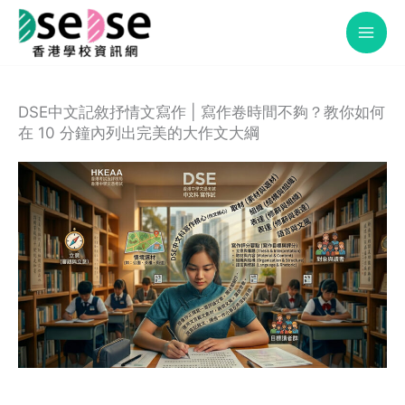
Skip
to
content
DSE中文記敘抒情文寫作 | 寫作卷時間不夠？教你如何
在 10 分鐘內列出完美的大作文大綱