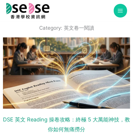
Skip
to
content
Category: 英文卷一閱讀
DSE 英文 Reading 操卷攻略：終極 5 大萬能神技，教
你如何無痛撈分