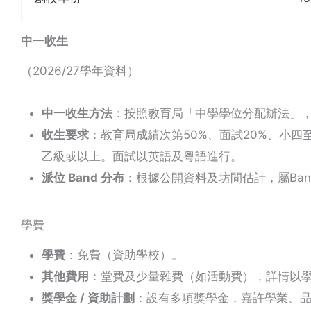
中一收生
（2026/27學年資料）
中一收生方法
：按照教育局「中學學位分配辦法」
收生要求
：教育局成績次第50%、面試20%、小四
乙級或以上。面試以英語及粵語進行。
派位 Band 分布
：根據公開資料及坊間估計，屬Band
學費
學費
：免費（資助學校）。
其他費用
：堂費及少量雜費（如活動費），詳情以
獎學金 / 資助計劃
：設有多項獎學金，嘉許學業、