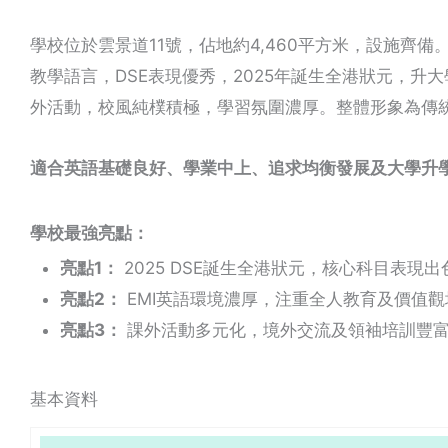
學校位於雲景道11號，佔地約4,460平方米，設施齊備
教學語言，DSE表現優秀，2025年誕生全港狀元，升
外活動，校風純樸積極，學習氛圍濃厚。整體形象為傳
適合英語基礎良好、學業中上、追求均衡發展及大學升
學校最強亮點：
亮點1：
2025 DSE誕生全港狀元，核心科目表現
亮點2：
EMI英語環境濃厚，注重全人教育及價值觀
亮點3：
課外活動多元化，境外交流及領袖培訓豐
基本資料