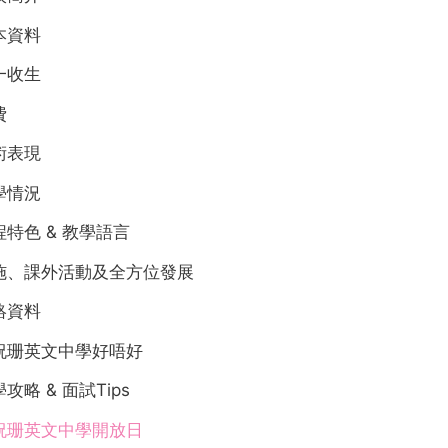
本資料
一收生
費
術表現
學情況
程特色 & 教學語言
施、課外活動及全方位發展
絡資料
祝珊英文中學好唔好
攻略 & 面試Tips
祝珊英文中學開放日