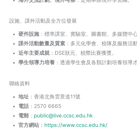
設施、課外活動及全方位發展
硬件設施
：標準課室、實驗室、圖書館、多媒體中
課外活動數量及質素
：多元化學會、校隊及服務活
近年主要成就
：DSE狀元、校際比賽獲獎。
學生領導力培養
：透過學生會及各類計劃培養領導
聯絡資料
地址
：香港北角雲景道11號
電話
：2570 6665
電郵
：
public@live.ccsc.edu.hk
官方網站
：
https://www.ccsc.edu.hk/