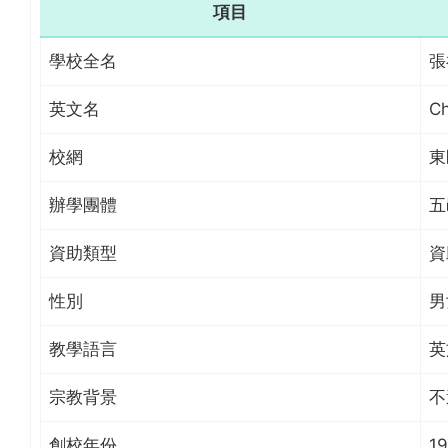
項目
學校全名
張
英文名
Ch
校網
東
辦學團體
五
資助類型
資
性別
男
教學語言
英
宗教背景
不
創校年份
1