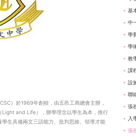
基
中
學
學
教
課
設
聯
，簡稱CCSC）於1969年創校，由五邑工商總會主辦，
張
ht and Life），辦學理念以學生為本，推行
入學
養學生具備兩文三語能力、批判思維、領導才能
張