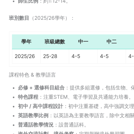
師生比例
：約1:12-14。
班別數目
（2025/26學年）：
學年
班級總數
中一
中二
2025/26
25-28
4-5
4-5
4
課程特色 & 教學語言
必修 + 選修科目組合
：提供多組選修，包括生物、化
特色課程
：注重STEM、電子學習及共通能力培養。
初中 / 高中課程設計
：初中注重基礎，高中強調文
英語教學比例
：以英語為主要教學語言，除中文相
普通話教學情況
：設普通話科。
海外交流計劃、境外考察
：定期舉辦境外學習團。