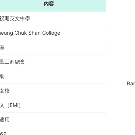
內容
祝珊英文中學
eung Chuk Shan College
區
邑工商總會
助
Ba
女校
文（EMI）
適用
969