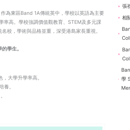
張
。作為東區Band 1A傳統英中，學校以英語為主要
相關
大學率高。學校強調價值觀教育、STEM及多元課
Ba
統名校，學術與品格並重，深受港島家長重視。
Col
學的學生。
Ba
Col
Ba
出色，大學升學率高。
學 S
培養。
Mem
富。