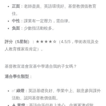
正面
：老師盡責、英語環境好、基督教價值教育
佳。
中性
：課業有一定壓力，需自律。
負面
：少數指活動較多。
評分（5星制）
：★★★★☆（4.5/5，學術表現及全
人教育獲家長肯定）。
基督教宣道會宣基中學適合我的子女嗎？
適合學生類型
：
✅
綠燈
：英語基礎良好、學業中上、願意參與課外
活動、認同基督教價值觀。
⚠️
黃燈
：英語中等但有上進心、住將軍澳或附