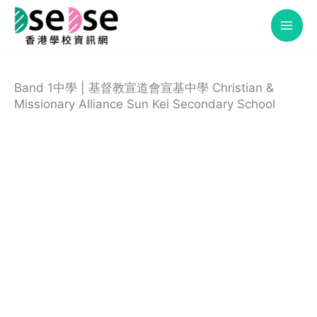
Skip
to
content
Band 1中學 | 基督教宣道會宣基中學 Christian &
Missionary Alliance Sun Kei Secondary School