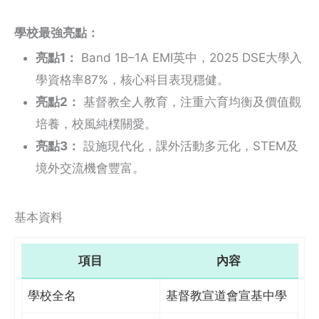
學校最強亮點：
亮點1：
Band 1B–1A EMI英中，2025 DSE大學入
學資格率87%，核心科目表現穩健。
亮點2：
基督教全人教育，注重六育均衡及價值觀
培養，校風純樸關愛。
亮點3：
設施現代化，課外活動多元化，STEM及
境外交流機會豐富。
基本資料
項目
內容
學校全名
基督教宣道會宣基中學