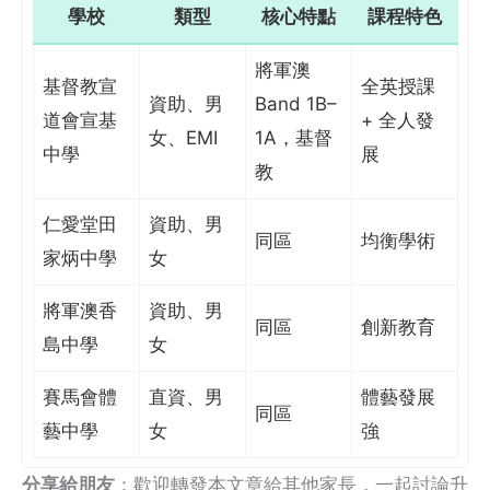
學校
類型
核心特點
課程特色
將軍澳
基督教宣
全英授課
資助、男
Band 1B–
道會宣基
+ 全人發
女、EMI
1A，基督
中學
展
教
仁愛堂田
資助、男
同區
均衡學術
家炳中學
女
將軍澳香
資助、男
同區
創新教育
島中學
女
賽馬會體
直資、男
體藝發展
同區
藝中學
女
強
分享給朋友
：歡迎轉發本文章給其他家長，一起討論升