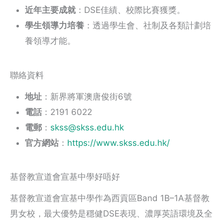
近年主要成就
：DSE佳績、校際比賽獲獎。
學生領導力培養
：透過學生會、社制及各類計劃培
養領導才能。
聯絡資料
地址
：新界將軍澳唐俊街6號
電話
：2191 6022
電郵
：
skss@skss.edu.hk
官方網站
：
https://www.skss.edu.hk/
基督教宣道會宣基中學好唔好
基督教宣道會宣基中學作為西貢區Band 1B–1A基督教
男女校，最大優勢是穩健DSE表現、濃厚英語環境及全