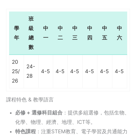
班
學
級
中
中
中
中
中
中
年
總
一
二
三
四
五
六
數
20
24-
25/
4-5
4-5
4-5
4-5
4-5
4-5
28
26
課程特色 & 教學語言
必修 + 選修科目組合
：提供多組選修，包括生物、
化學、物理、經濟、地理、ICT等。
特色課程
：注重STEM教育、電子學習及共通能力