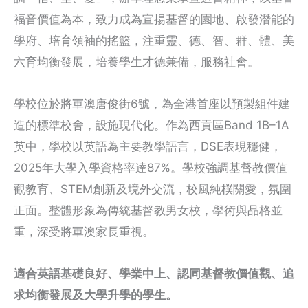
福音價值為本，致力成為宣揚基督的園地、啟發潛能的
學府、培育領袖的搖籃，注重靈、德、智、群、體、美
六育均衡發展，培養學生才德兼備，服務社會。
學校位於將軍澳唐俊街6號，為全港首座以預製組件建
造的標準校舍，設施現代化。作為西貢區Band 1B–1A
英中，學校以英語為主要教學語言，DSE表現穩健，
2025年大學入學資格率達87%。學校強調基督教價值
觀教育、STEM創新及境外交流，校風純樸關愛，氛圍
正面。整體形象為傳統基督教男女校，學術與品格並
重，深受將軍澳家長重視。
適合英語基礎良好、學業中上、認同基督教價值觀、追
求均衡發展及大學升學的學生。