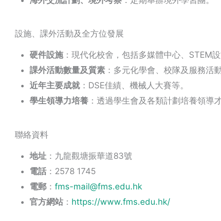
設施、課外活動及全方位發展
硬件設施
：現代化校舍，包括多媒體中心、STEM
課外活動數量及質素
：多元化學會、校隊及服務活
近年主要成就
：DSE佳績、機械人大賽等。
學生領導力培養
：透過學生會及各類計劃培養領導
聯絡資料
地址
：九龍觀塘振華道83號
電話
：2578 1745
電郵
：
fms-mail@fms.edu.hk
官方網站
：
https://www.fms.edu.hk/