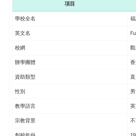
項目
學校全名
福
英文名
Fu
校網
觀
辦學團體
香
資助類型
直
性別
男
教學語言
英
宗教背景
不
創校年份
19