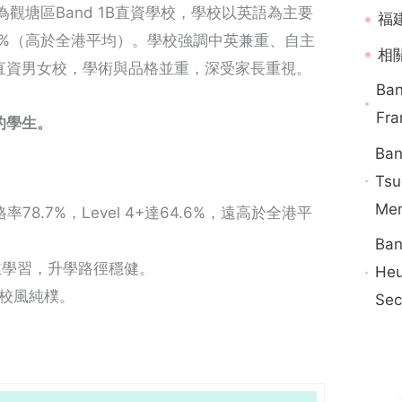
觀塘區Band 1B直資學校，學校以英語為主要
福
.7%（高於全港平均）。學校強調中英兼重、自主
相關
直資男女校，學術與品格並重，深受家長重視。
Ba
Fra
的學生。
Ba
Tsu
Mem
率78.7%，Level 4+達64.6%，遠高於全港平
Ba
主學習，升學路徑穩健。
Heu
，校風純樸。
Sec