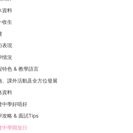
本資料
一收生
費
術表現
學情況
程特色 & 教學語言
施、課外活動及全方位發展
絡資料
建中學好唔好
攻略 & 面試Tips
建中學開放日