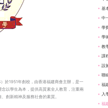
基
中
學
學
教
課
設
聯
建或FSS）於1951年創校，由香港福建商會主辦，是一
福
理念以學生為本，提供高質素全人教育，注重兩
入學
維、創新精神及服務社會的素質。
福