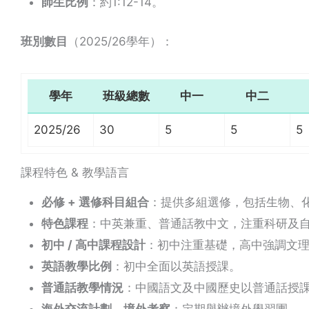
師生比例
：約1:12-14。
班別數目
（2025/26學年）：
學年
班級總數
中一
中二
2025/26
30
5
5
5
課程特色 & 教學語言
必修 + 選修科目組合
：提供多組選修，包括生物、化
特色課程
：中英兼重、普通話教中文，注重科研及
初中 / 高中課程設計
：初中注重基礎，高中強調文
英語教學比例
：初中全面以英語授課。
普通話教學情況
：中國語文及中國歷史以普通話授
海外交流計劃、境外考察
：定期舉辦境外學習團。