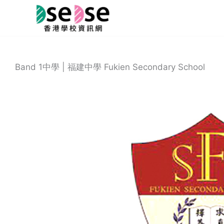
Skip
to
content
Band 1中學 | 福建中學 Fukien Secondary School