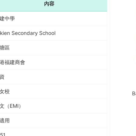
內容
建中學
kien Secondary School
塘區
港福建商會
資
女校
B
文（EMI）
適用
51