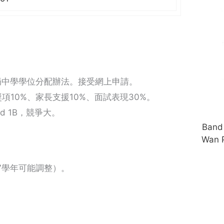
局中學學位分配辦法。接受網上申請。
項10%、家長支援10%、面試表現30%。
d 1B，競爭大。
Ban
Wan P
/27學年可能調整）。
。