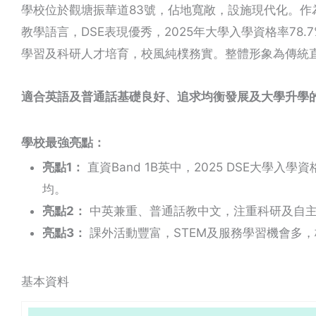
學校位於觀塘振華道83號，佔地寬敞，設施現代化。作為
教學語言，DSE表現優秀，2025年大學入學資格率78
學習及科研人才培育，校風純樸務實。整體形象為傳統
適合英語及普通話基礎良好、追求均衡發展及大學升學
學校最強亮點：
亮點1：
直資Band 1B英中，2025 DSE大學入學資格
均。
亮點2：
中英兼重、普通話教中文，注重科研及自
亮點3：
課外活動豐富，STEM及服務學習機會多
基本資料