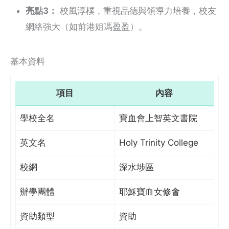
亮點3：
校風淳樸，重視品德與領導力培養，校友
網絡強大（如前港姐馮盈盈）。
基本資料
項目
內容
學校全名
寶血會上智英文書院
英文名
Holy Trinity College
校網
深水埗區
辦學團體
耶穌寶血女修會
資助類型
資助