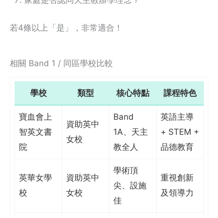
家庭是否認同天主教辦學理念？
若4條以上「是」，非常適合！
相關 Band 1 / 同區學校比較
學校
類型
核心特點
課程特色
寶血會上
Band
英語主導
資助英中
智英文書
1A、天主
+ STEM +
女校
院
教全人
品德教育
學術頂
英華女學
資助英中
重視創新
尖、設施
校
女校
及領導力
佳