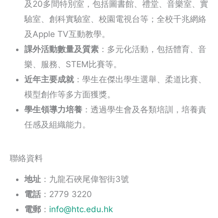
及20多間特別室，包括圖書館、禮堂、音樂室、實
驗室、創科實驗室、校園電視台等；全校千兆網絡
及Apple TV互動教學。
課外活動數量及質素
：多元化活動，包括體育、音
樂、服務、STEM比賽等。
近年主要成就
：學生在傑出學生選舉、柔道比賽、
模型創作等多方面獲獎。
學生領導力培養
：透過學生會及各類培訓，培養責
任感及組織能力。
聯絡資料
地址
：九龍石硤尾偉智街3號
電話
：2779 3220
電郵
：
info@htc.edu.hk