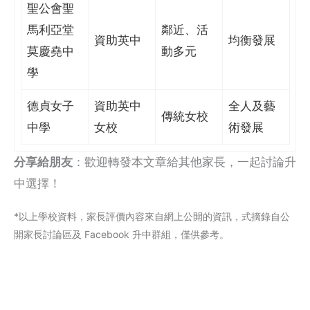
聖公會聖
馬利亞堂
鄰近、活
資助英中
均衡發展
莫慶堯中
動多元
學
德貞女子
資助英中
全人及藝
傳統女校
中學
女校
術發展
分享給朋友
：歡迎轉發本文章給其他家長，一起討論升
中選擇！
*以上學校資料，家長評價內容來自網上公閞的資訊，式摘錄自公
開家長討論區及 Facebook 升中群組，僅供參考。