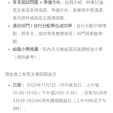
常見面試問題 + 準備方向
：自我介紹、時事討論、
英文表達及情境題。準備方向：多練習中英溝通、
展示課外成就及正面價值觀。
過往叩門 / 自行分配學位成功率
：自行分配51個學
額，競爭大，成功率視整體表現；叩門視剩餘學
額。
結龍小學推薦
：區內天主教或英語基礎較強小學
（僅供參考）。
寶血會上智英文書院開放日
日期：
2025年11月1日（升中家長日，上午場
10:30-12:00 / 下午場2:00-3:30）；另有2026年
3月28-29日60周年鑽禧開放日（上午10時至下午
5時）。