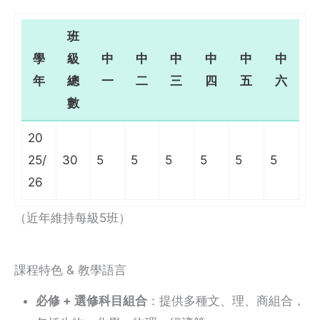
班
學
級
中
中
中
中
中
中
年
總
一
二
三
四
五
六
數
20
25/
30
5
5
5
5
5
5
26
（近年維持每級5班）
課程特色 & 教學語言
必修 + 選修科目組合
：提供多種文、理、商組合，