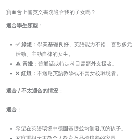
寶血會上智英文書院適合我的子女嗎？
適合學生類型
：
✅
綠燈
：學業基礎良好、英語能力不錯、喜歡多元
活動、主動自律的女生。
⚠️
黃燈
：普通話或特定科目需額外支援者。
❌
紅燈
：不適應英語教學或不喜女校環境者。
適合 / 不太適合的情況
：
適合
：
希望在英語環境中穩固基礎並均衡發展的孩子。
家庭重視天主教全人教育及品德培養的家長。