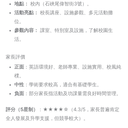
地點：
校內（石硤尾偉智街3號）。
活動亮點：
校長講座、設施參觀、多元活動攤
位。
參觀內容：
課室、特別室及設施，了解校園生
活。
家長評價
正面
：英語環境好、老師專業、設施實用、校風純
樸。
中性
：學術要求較高，適合有基礎學生。
負面
：部分家長指活動及功課量需良好時間管理。
評分（5星制）
：★★★★☆（4.3/5，家長普遍肯定
全人發展及升學支援，但競爭較大）。