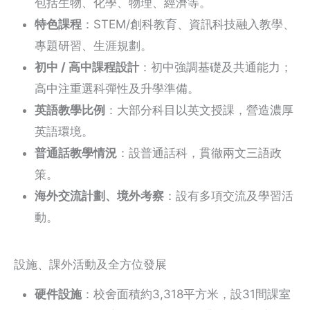
包括生物、化學、物理、經濟等。
特色課程
：STEM/創科教育、資訊科技融入教學、
專題研習、生涯規劃。
初中 / 高中課程設計
：初中強調基礎及共通能力；
高中注重選科彈性及升學準備。
英語教學比例
：大部分科目以英文授課，營造濃厚
英語環境。
普通話教學情況
：設普通話科，貫徹兩文三語政
策。
海外交流計劃、境外考察
：設有多項交流及學習活
動。
設施、課外活動及全方位發展
硬件設施
：校舍面積約3,318平方米，設31間課室