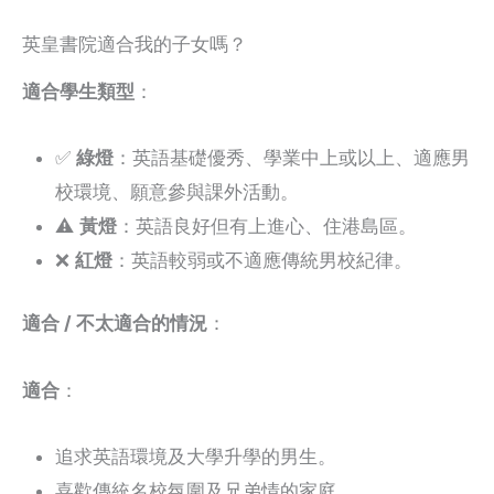
英皇書院適合我的子女嗎？
適合學生類型
：
✅
綠燈
：英語基礎優秀、學業中上或以上、適應男
校環境、願意參與課外活動。
⚠️
黃燈
：英語良好但有上進心、住港島區。
❌
紅燈
：英語較弱或不適應傳統男校紀律。
適合 / 不太適合的情況
：
適合
：
追求英語環境及大學升學的男生。
喜歡傳統名校氛圍及兄弟情的家庭。