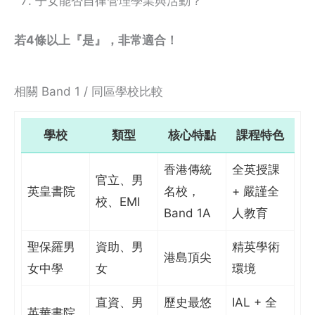
子女能否自律管理學業與活動？
若4條以上『是』，非常適合！
相關 Band 1 / 同區學校比較
學校
類型
核心特點
課程特色
香港傳統
全英授課
官立、男
英皇書院
名校，
+ 嚴謹全
校、EMI
Band 1A
人教育
聖保羅男
資助、男
精英學術
港島頂尖
女中學
女
環境
直資、男
歷史最悠
IAL + 全
英華書院