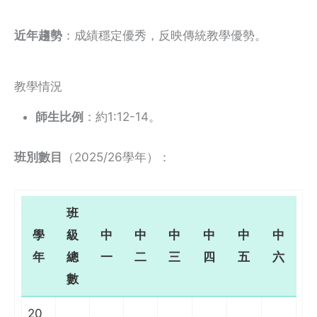
近年趨勢
：成績穩定優秀，反映傳統教學優勢。
教學情況
師生比例
：約1:12-14。
班別數目
（2025/26學年）：
班
學
級
中
中
中
中
中
中
年
總
一
二
三
四
五
六
數
20