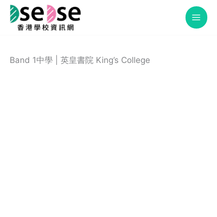
Skip
to
content
Band 1中學 | 英皇書院 King’s College