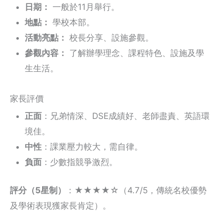
日期：
一般於11月舉行。
地點：
學校本部。
活動亮點：
校長分享、設施參觀。
參觀內容：
了解辦學理念、課程特色、設施及學
生生活。
家長評價
正面
：兄弟情深、DSE成績好、老師盡責、英語環
境佳。
中性
：課業壓力較大，需自律。
負面
：少數指競爭激烈。
評分（5星制）
：★★★★☆（4.7/5，傳統名校優勢
及學術表現獲家長肯定）。