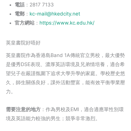
電話
：2817 7133
電郵
：
kc-mail@hkedcity.net
官方網站
：
https://www.kc.edu.hk/
英皇書院好唔好
英皇書院作為香港島Band 1A傳統官立男校，最大優勢
是優秀DSE表現、濃厚英語環境及兄弟情培養，適合希
望兒子在嚴謹氛圍下追求大學升學的家庭。學校歷史悠
久，師生關係良好，課外活動豐富，能有效平衡學業壓
力。
需要注意的地方
：作為男校及EMI，適合適應單性別環
境及英語能力較強的男生；競爭非常激烈。