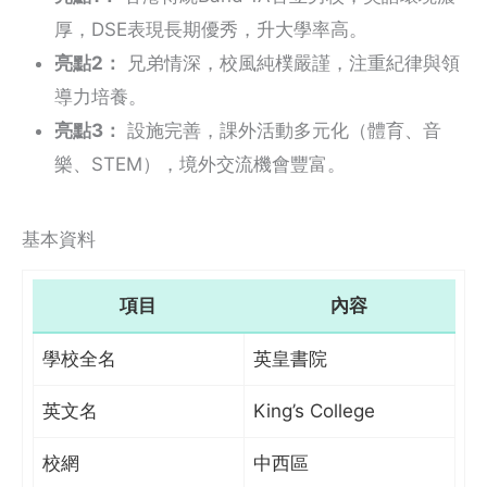
厚，DSE表現長期優秀，升大學率高。
亮點2：
兄弟情深，校風純樸嚴謹，注重紀律與領
導力培養。
亮點3：
設施完善，課外活動多元化（體育、音
樂、STEM），境外交流機會豐富。
基本資料
項目
內容
學校全名
英皇書院
英文名
King’s College
校網
中西區