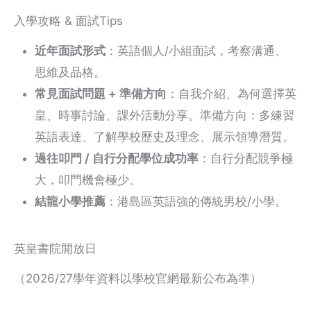
入學攻略 & 面試Tips
近年面試形式
：英語個人/小組面試，考察溝通、
思維及品格。
常見面試問題 + 準備方向
：自我介紹、為何選擇英
皇、時事討論、課外活動分享。準備方向：多練習
英語表達、了解學校歷史及理念、展示領導潛質。
過往叩門 / 自行分配學位成功率
：自行分配競爭極
大，叩門機會極少。
結龍小學推薦
：港島區英語強的傳統男校/小學。
英皇書院開放日
（2026/27學年資料以學校官網最新公布為準）