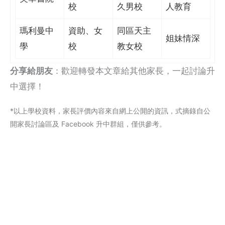
校
久男校
人教育
瑪利曼中
資助、女
同區天主
姐妹情深
學
校
教女校
分享給朋友
：歡迎轉發本文章給其他家長，一起討論升
中選擇！
*以上學校資料，家長評價內容來自網上公閞的資訊，式摘錄自公
開家長討論區及 Facebook 升中群組，僅供參考。