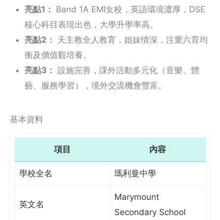
亮點1：
Band 1A EMI女校，英語環境濃厚，DSE
核心科目表現出色，大學升學率高。
亮點2：
天主教全人教育，姐妹情深，注重六育均
衡及價值觀培養。
亮點3：
設施完善，課外活動多元化（音樂、體
藝、服務學習），境外交流機會豐富。
基本資料
項目
內容
學校全名
瑪利曼中學
Marymount
英文名
Secondary School