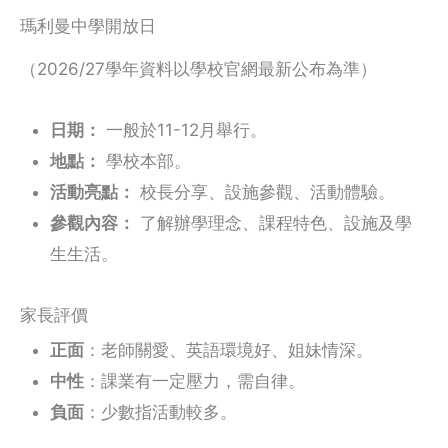
瑪利曼中學開放日
（2026/27學年資料以學校官網最新公布為準）
日期：
一般於11-12月舉行。
地點：
學校本部。
活動亮點：
校長分享、設施參觀、活動體驗。
參觀內容：
了解辦學理念、課程特色、設施及學
生生活。
家長評價
正面
：老師關愛、英語環境好、姐妹情深。
中性
：課業有一定壓力，需自律。
負面
：少數指活動較多。