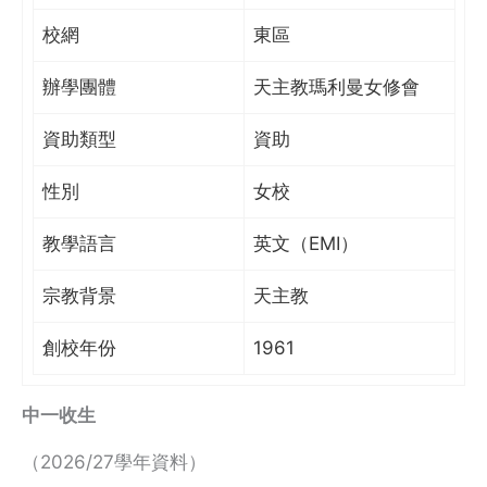
校網
東區
辦學團體
天主教瑪利曼女修會
資助類型
資助
性別
女校
教學語言
英文（EMI）
宗教背景
天主教
創校年份
1961
中一收生
（2026/27學年資料）