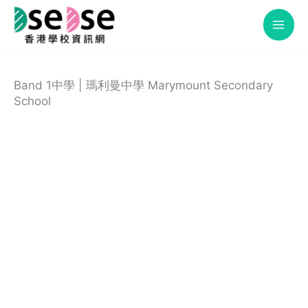
Skip
to
content
Band 1中學 | 瑪利曼中學 Marymount Secondary
School