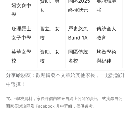
資助、男
同區2025
英語環境
婦女會中
女
終極狀元
強
學
庇理羅士
官立、女
歷史悠久
傳統全人
女子中學
校
Band 1A
教育
英華女學
資助、女
同區傳統
均衡學術
校
校
名校
與紀律
分享給朋友
：歡迎轉發本文章給其他家長，一起討論升
中選擇！
*以上學校資料，家長評價內容來自網上公閞的資訊，式摘錄自公
開家長討論區及 Facebook 升中群組，僅供參考。