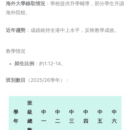
海外大學錄取情況
：學校提供升學輔導，部分學生升讀
海外院校。
近年趨勢
：成績維持全港中上水平，反映教學成效。
教學情況
師生比例
：約1:12-14。
班別數目
（2025/26學年）：
班
學
級
中
中
中
中
中
中
年
總
一
二
三
四
五
六