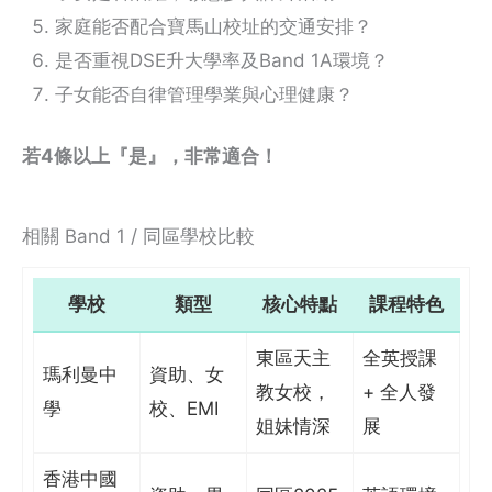
家庭能否配合寶馬山校址的交通安排？
是否重視DSE升大學率及Band 1A環境？
子女能否自律管理學業與心理健康？
若4條以上『是』，非常適合！
相關 Band 1 / 同區學校比較
學校
類型
核心特點
課程特色
東區天主
全英授課
瑪利曼中
資助、女
教女校，
+ 全人發
學
校、EMI
姐妹情深
展
香港中國