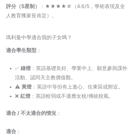
評分（5星制）
：★★★★☆（4.6/5，學術表現及全
人教育獲家長肯定）。
瑪利曼中學適合我的子女嗎？
適合學生類型
：
✅
綠燈
：英語基礎良好、學業中上、願意參與課外
活動、認同天主教價值觀。
⚠️
黃燈
：英語中等但有上進心、住東區或附近。
❌
紅燈
：英語較弱或不適應女校/傳統校風。
適合 / 不太適合的情況
：
適合
：