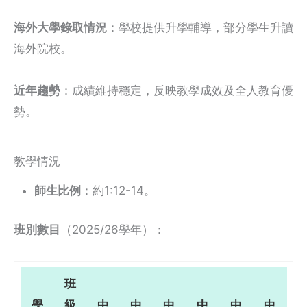
海外大學錄取情況
：學校提供升學輔導，部分學生升讀
海外院校。
近年趨勢
：成績維持穩定，反映教學成效及全人教育優
勢。
教學情況
師生比例
：約1:12-14。
班別數目
（2025/26學年）：
班
學
級
中
中
中
中
中
中