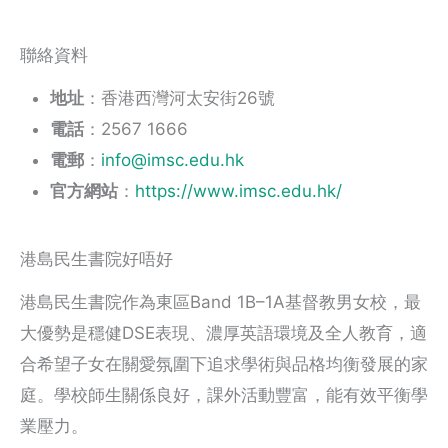
聯絡資料
地址
：香港西灣河太安街26號
電話
：2567 1666
電郵
：
info@imsc.edu.hk
官方網站
：
https://www.imsc.edu.hk/
港島民生書院好唔好
港島民生書院作為東區Band 1B–1A基督教男女校，最
大優勢是穩健DSE表現、濃厚英語環境及全人教育，適
合希望子女在關愛氛圍下追求學術與品格均衡發展的家
庭。學校師生關係良好，課外活動豐富，能有效平衡學
業壓力。