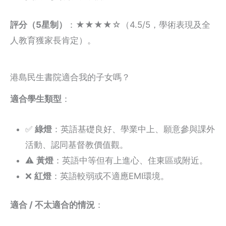
評分（5星制）
：★★★★☆（4.5/5，學術表現及全
人教育獲家長肯定）。
港島民生書院適合我的子女嗎？
適合學生類型
：
✅
綠燈
：英語基礎良好、學業中上、願意參與課外
活動、認同基督教價值觀。
⚠️
黃燈
：英語中等但有上進心、住東區或附近。
❌
紅燈
：英語較弱或不適應EMI環境。
適合 / 不太適合的情況
：