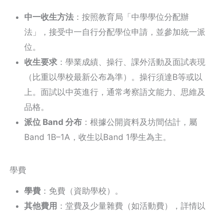
中一收生方法
：按照教育局「中學學位分配辦
法」，接受中一自行分配學位申請，並參加統一派
位。
收生要求
：學業成績、操行、課外活動及面試表現
（比重以學校最新公布為準）。操行須達B等或以
上。面試以中英進行，通常考察語文能力、思維及
品格。
派位 Band 分布
：根據公開資料及坊間估計，屬
Band 1B–1A，收生以Band 1學生為主。
學費
學費
：免費（資助學校）。
其他費用
：堂費及少量雜費（如活動費），詳情以