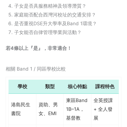
子女是否具服務精神及領導潛質？
家庭能否配合西灣河校址的交通安排？
是否重視DSE升大學率及Band 1環境？
子女能否自律管理學業與活動？
若4條以上『是』，非常適合！
相關 Band 1 / 同區學校比較
學校
類型
核心特點
課程特色
東區Band
全英授課
港島民生
資助、男
1B–1A，
+ 全人發
書院
女、EMI
基督教
展