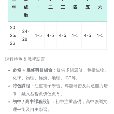
年
總
一
二
三
四
五
六
數
20
24-
25/
4-5
4-5
4-5
4-5
4-5
4-5
28
26
課程特色 & 教學語言
必修 + 選修科目組合
：提供多組選修，包括生物、
化學、物理、經濟、地理、ICT等。
特色課程
：注重電子學習、專題研習及共通能力培
養，融入基督教價值教育。
初中 / 高中課程設計
：初中注重基礎，高中強調文
理平衡及自主學習。