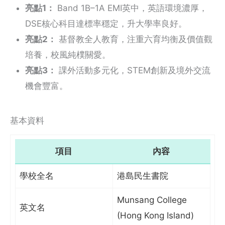
亮點1：
Band 1B–1A EMI英中，英語環境濃厚，
DSE核心科目達標率穩定，升大學率良好。
亮點2：
基督教全人教育，注重六育均衡及價值觀
培養，校風純樸關愛。
亮點3：
課外活動多元化，STEM創新及境外交流
機會豐富。
基本資料
項目
內容
學校全名
港島民生書院
Munsang College
英文名
(Hong Kong Island)