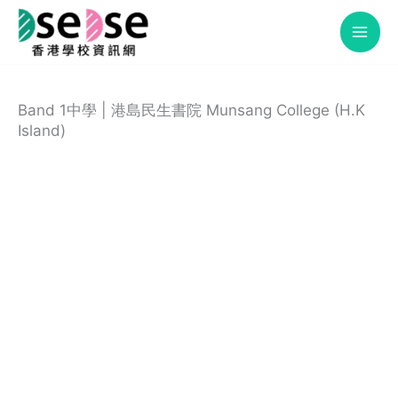
Skip
to
content
Band 1中學 | 港島民生書院 Munsang College (H.K
Island)