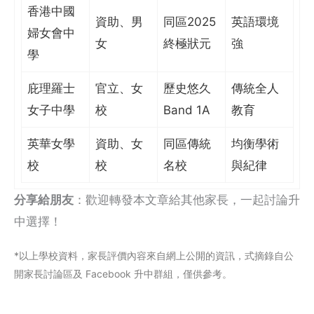
香港中國
資助、男
同區2025
英語環境
婦女會中
女
終極狀元
強
學
庇理羅士
官立、女
歷史悠久
傳統全人
女子中學
校
Band 1A
教育
英華女學
資助、女
同區傳統
均衡學術
校
校
名校
與紀律
分享給朋友
：歡迎轉發本文章給其他家長，一起討論升
中選擇！
*以上學校資料，家長評價內容來自網上公閞的資訊，式摘錄自公
開家長討論區及 Facebook 升中群組，僅供參考。