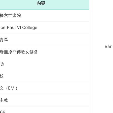
內容
祿六世書院
pe Paul VI College
青區
Ban
母無原罪傳教女修會
助
校
文（EMI）
主教
969