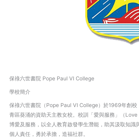
保祿六世書院 Pope Paul VI College
學校簡介
保祿六世書院（Pope Paul VI College）於1
青區葵涌的資助天主教女校。校訓「愛與服務」（Love a
博愛及服務，以全人教育啟發學生潛能，助其汲取知識
個人責任，勇於承擔，造福社群。