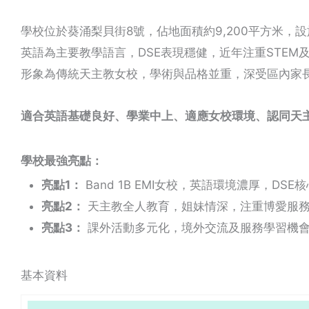
學校位於葵涌梨貝街8號，佔地面積約9,200平方米，設施
英語為主要教學語言，DSE表現穩健，近年注重STE
形象為傳統天主教女校，學術與品格並重，深受區內家
適合英語基礎良好、學業中上、適應女校環境、認同天
學校最強亮點：
亮點1：
Band 1B EMI女校，英語環境濃厚，DS
亮點2：
天主教全人教育，姐妹情深，注重博愛服
亮點3：
課外活動多元化，境外交流及服務學習機
基本資料