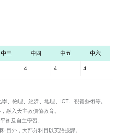
中三
中四
中五
中六
4
4
4
學、物理、經濟、地理、ICT、視覺藝術等。
養，融入天主教價值教育。
理平衡及自主學習。
關科目外，大部分科目以英語授課。