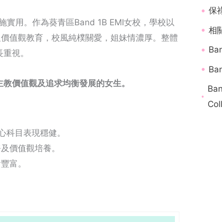
保
實用。作為葵青區Band 1B EMI女校，學校以
相關
M及價值觀教育，校風純樸關愛，姐妹情濃厚。整體
Ba
長重視。
Ba
主教價值觀及追求均衡發展的女生。
Ba
Col
E核心科目表現穩健。
務及價值觀培養。
會豐富。