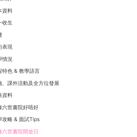
本資料
一收生
費
術表現
學情況
程特色 & 教學語言
施、課外活動及全方位發展
絡資料
祿六世書院好唔好
攻略 & 面試Tips
祿六世書院開放日