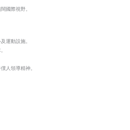
擴闊國際視野。
心及運動設施。
隊。
養僕人領導精神。