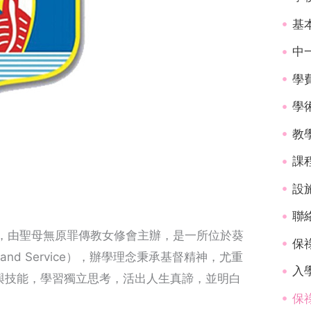
基
中
學
學
教
課
設
聯
969年創校，由聖母無原罪傳教女修會主辦，是一所位於葵
保
nd Service），辦學理念秉承基督精神，尤重
入學
與技能，學習獨立思考，活出人生真諦，並明白
保