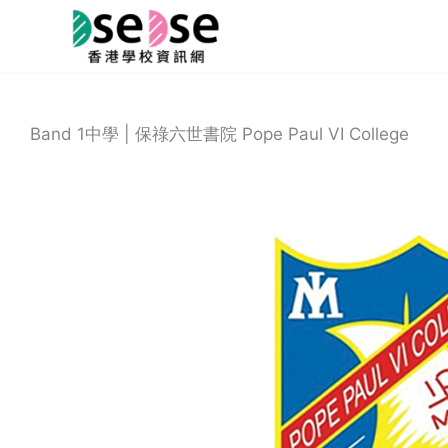
Skip
to
content
Band 1中學 | 保祿六世書院 Pope Paul VI College