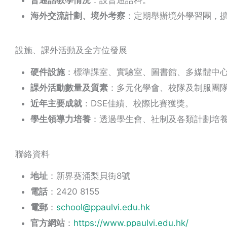
海外交流計劃、境外考察
：定期舉辦境外學習團，
設施、課外活動及全方位發展
硬件設施
：標準課室、實驗室、圖書館、多媒體中
課外活動數量及質素
：多元化學會、校隊及制服團
近年主要成就
：DSE佳績、校際比賽獲獎。
學生領導力培養
：透過學生會、社制及各類計劃培
聯絡資料
地址
：新界葵涌梨貝街8號
電話
：2420 8155
電郵
：
school@ppaulvi.edu.hk
官方網站
：
https://www.ppaulvi.edu.hk/