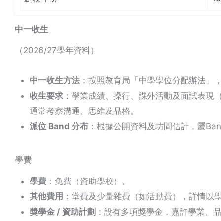
中一收生
（2026/27學年資料）
中一收生方法
：按照教育局「中學學位分配辦法」
收生要求
：學業成績、操行、課外活動及面試表現
通常考察溝通、思維及品格。
派位 Band 分布
：根據公開資料及坊間估計，屬Band
學費
學費
：免費（資助學校）。
其他費用
：堂費及少量雜費（如活動費），詳情以
獎學金 / 資助計劃
：設有多項獎學金，嘉許學業、