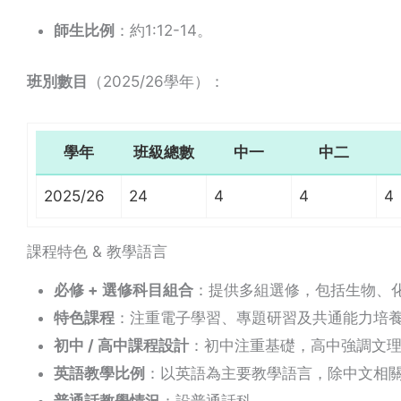
師生比例
：約1:12-14。
班別數目
（2025/26學年）：
學年
班級總數
中一
中二
2025/26
24
4
4
4
課程特色 & 教學語言
必修 + 選修科目組合
：提供多組選修，包括生物、化
特色課程
：注重電子學習、專題研習及共通能力培
初中 / 高中課程設計
：初中注重基礎，高中強調文
英語教學比例
：以英語為主要教學語言，除中文相
普通話教學情況
：設普通話科。