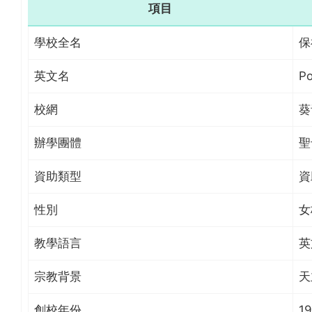
項目
學校全名
保
英文名
Po
校網
葵
辦學團體
聖
資助類型
資
性別
女
教學語言
英
宗教背景
天
創校年份
1