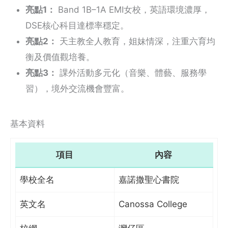
亮點1：
Band 1B–1A EMI女校，英語環境濃厚，
DSE核心科目達標率穩定。
亮點2：
天主教全人教育，姐妹情深，注重六育均
衡及價值觀培養。
亮點3：
課外活動多元化（音樂、體藝、服務學
習），境外交流機會豐富。
基本資料
項目
內容
學校全名
嘉諾撒聖心書院
英文名
Canossa College