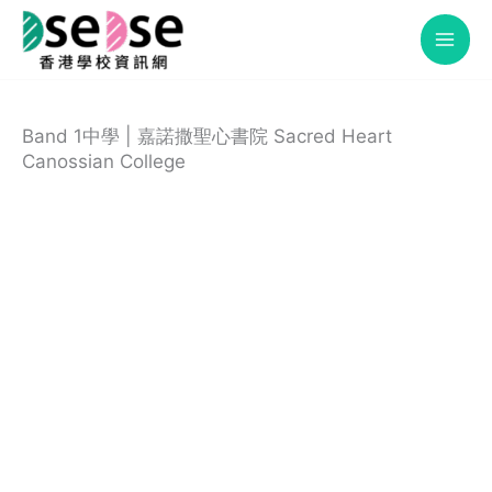
Skip
to
content
Band 1中學 | 嘉諾撒聖心書院 Sacred Heart
Canossian College