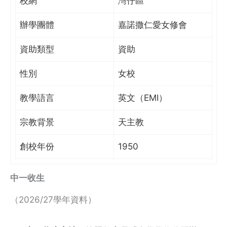
校網
灣仔區
辦學團體
嘉諾撒仁愛女修會
資助類型
資助
性別
女校
教學語言
英文（EMI）
宗教背景
天主教
創校年份
1950
中一收生
（2026/27學年資料）