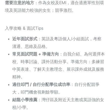
需要注意的地方
：作為女校及EMI，適合適應單性別環
境及英語能力較強的女生；競爭激烈。
入學攻略 & 面試Tips
近年面試形式
：英語及粵語個人/小組面試，考察
溝通、思維及品格。
常見面試問題 + 準備方向
：自我介紹、為何選擇本
校、時事討論、課外活動分享。準備方向：多練習
中英表達、了解天主教理念、展示課外成就及服務
精神。
過往叩門 / 自行分配學位成功率
：自行分配競爭
大，叩門機會視剩餘學額。
結龍小學推薦
：灣仔區及附近天主教或英語強的女
校/小學。