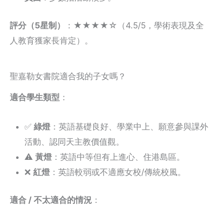
評分（5星制）
：★★★★☆（4.5/5，學術表現及全
人教育獲家長肯定）。
聖嘉勒女書院適合我的子女嗎？
適合學生類型
：
✅
綠燈
：英語基礎良好、學業中上、願意參與課外
活動、認同天主教價值觀。
⚠️
黃燈
：英語中等但有上進心、住港島區。
❌
紅燈
：英語較弱或不適應女校/傳統校風。
適合 / 不太適合的情況
：