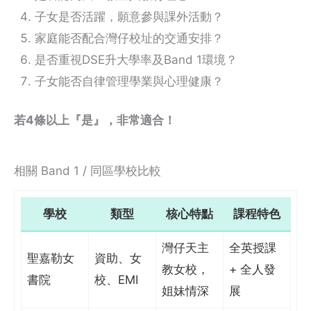
子女是否活躍，願意參與課外活動？
家庭能否配合灣仔校址的交通安排？
是否重視DSE升大學率及Band 1環境？
子女能否自律管理學業與心理健康？
若4條以上『是』，非常適合！
相關 Band 1 / 同區學校比較
學校
類型
核心特點
課程特色
灣仔天主
全英授課
聖嘉勒女
資助、女
教女校，
+ 全人發
書院
校、EMI
姐妹情深
展