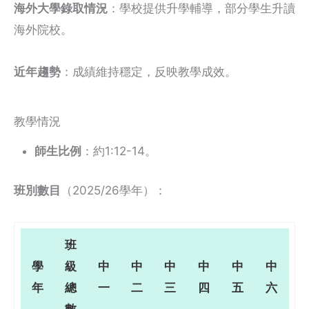
海外大學錄取情況
：學校提供升學輔導，部分學生升讀
海外院校。
近年趨勢
：成績維持穩定，反映教學成效。
教學情況
師生比例
：約1:12-14。
班別數目
（2025/26學年）：
班
學
級
中
中
中
中
中
中
年
總
一
二
三
四
五
六