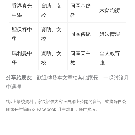
香港真光
資助、女
同區基督
六育均衡
中學
校
教
聖保祿中
資助、女
同區傳統
姐妹情深
學
校
瑪利曼中
資助、女
同區天主
全人教育
學
校
教
強
分享給朋友
：歡迎轉發本文章給其他家長，一起討論升
中選擇！
*以上學校資料，家長評價內容來自網上公閞的資訊，式摘錄自公
開家長討論區及 Facebook 升中群組，僅供參考。