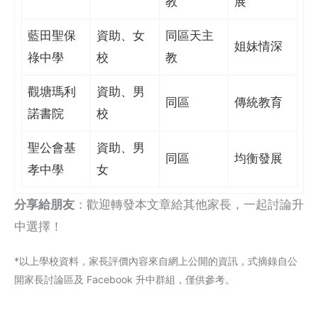
教
展
藍田聖保
資助、女
同區天主
姐妹情深
祿中學
校
教
觀塘瑪利
資助、男
同區
傳統教育
諾書院
校
聖公會基
資助、男
同區
均衡發展
孝中學
女
分享給朋友
：歡迎轉發本文章給其他家長，一起討論升
中選擇！
*以上學校資料，家長評價內容來自網上公閞的資訊，式摘錄自公
開家長討論區及 Facebook 升中群組，僅供參考。