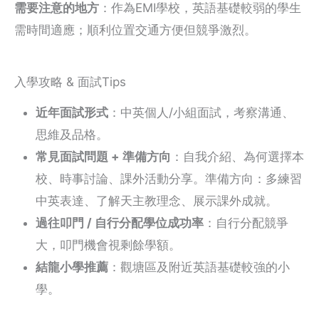
需要注意的地方
：作為EMI學校，英語基礎較弱的學生
需時間適應；順利位置交通方便但競爭激烈。
入學攻略 & 面試Tips
近年面試形式
：中英個人/小組面試，考察溝通、
思維及品格。
常見面試問題 + 準備方向
：自我介紹、為何選擇本
校、時事討論、課外活動分享。準備方向：多練習
中英表達、了解天主教理念、展示課外成就。
過往叩門 / 自行分配學位成功率
：自行分配競爭
大，叩門機會視剩餘學額。
結龍小學推薦
：觀塘區及附近英語基礎較強的小
學。