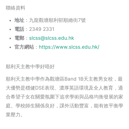
聯絡資料
地址
：九龍觀塘順利邨順緻街7號
電話
：2349 2331
電郵
：
slcss@slcss.edu.hk
官方網站
：
https://www.slcss.edu.hk/
順利天主教中學好唔好
順利天主教中學作為觀塘區Band 1B天主教男女校，最
大優勢是穩健DSE表現、濃厚英語環境及全人教育，適
合希望子女在關愛氛圍下追求學術與品格均衡發展的家
庭。學校師生關係良好，課外活動豐富，能有效平衡學
業壓力。