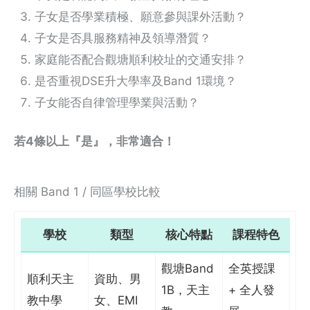
子女是否學業積極、願意參與課外活動？
子女是否具服務精神及領導潛質？
家庭能否配合觀塘順利校址的交通安排？
是否重視DSE升大學率及Band 1環境？
子女能否自律管理學業與活動？
若4條以上『是』，非常適合！
相關 Band 1 / 同區學校比較
學校
類型
核心特點
課程特色
觀塘Band
全英授課
順利天主
資助、男
1B，天主
+ 全人發
教中學
女、EMI