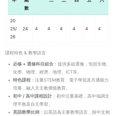
年
總
一
二
三
四
五
六
數
20
25/
24
4
4
4
4
4
4
26
課程特色 & 教學語言
必修 + 選修科目組合
：提供多組選修，包括生物、
化學、物理、經濟、地理、ICT等。
特色課程
：注重STEM教育、電子學習及共通能力
培養，融入天主教價值教育。
初中 / 高中課程設計
：初中注重基礎，高中強調文
理平衡及自主學習。
英語教學比例
：以英語為主要教學語言，除中文相