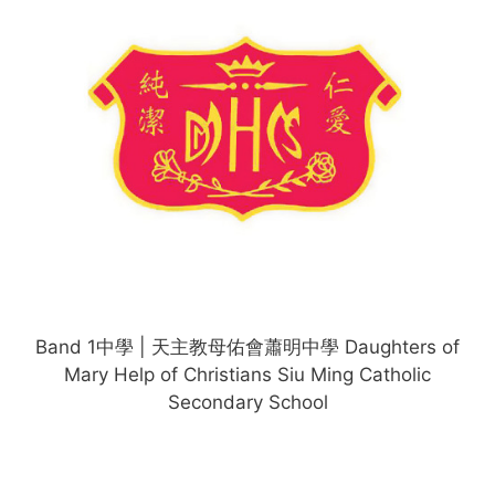
Band 1中學 | 天主教母佑會蕭明中學 Daughters of
Mary Help of Christians Siu Ming Catholic
Secondary School