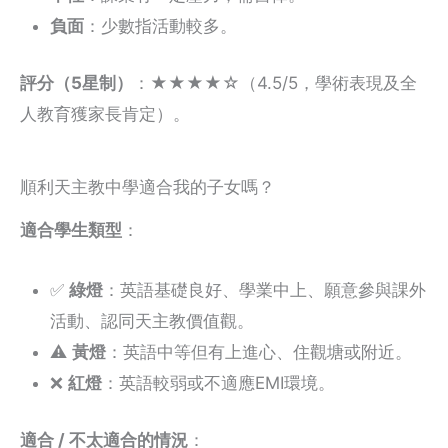
負面
：少數指活動較多。
評分（5星制）
：★★★★☆（4.5/5，學術表現及全
人教育獲家長肯定）。
順利天主教中學適合我的子女嗎？
適合學生類型
：
✅
綠燈
：英語基礎良好、學業中上、願意參與課外
活動、認同天主教價值觀。
⚠️
黃燈
：英語中等但有上進心、住觀塘或附近。
❌
紅燈
：英語較弱或不適應EMI環境。
適合 / 不太適合的情況
：