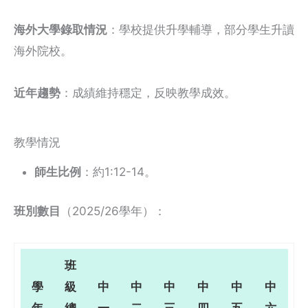
海外大學錄取情況
：學校提供升學輔導，部分學生升讀
海外院校。
近年趨勢
：成績維持穩定，反映教學成效。
教學情況
師生比例
：約1:12-14。
班別數目
（2025/26學年）：
班
學
級
中
中
中
中
中
中