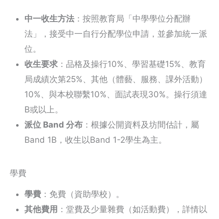
中一收生方法
：按照教育局「中學學位分配辦
法」，接受中一自行分配學位申請，並參加統一派
位。
收生要求
：品格及操行10%、學習基礎15%、教育
局成績次第25%、其他（體藝、服務、課外活動）
10%、與本校聯繫10%、面試表現30%。操行須達
B或以上。
派位 Band 分布
：根據公開資料及坊間估計，屬
Band 1B，收生以Band 1-2學生為主。
學費
學費
：免費（資助學校）。
其他費用
：堂費及少量雜費（如活動費），詳情以