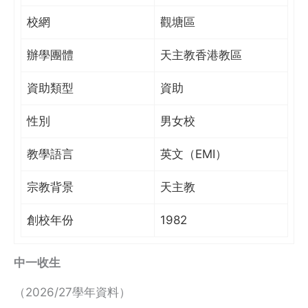
校網
觀塘區
辦學團體
天主教香港教區
資助類型
資助
性別
男女校
教學語言
英文（EMI）
宗教背景
天主教
創校年份
1982
中一收生
（2026/27學年資料）