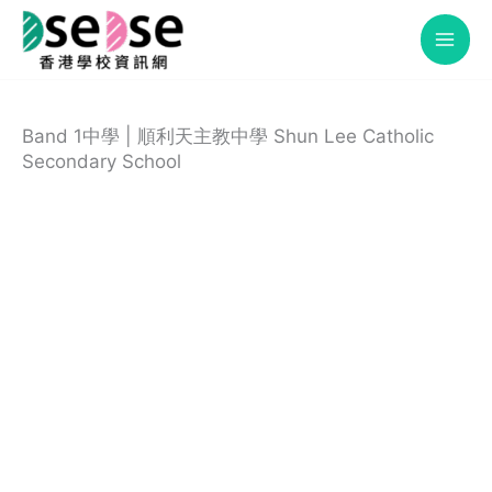
Skip
to
content
Band 1中學 | 順利天主教中學 Shun Lee Catholic
Secondary School