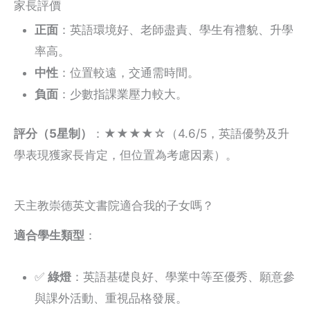
家長評價
正面
：英語環境好、老師盡責、學生有禮貌、升學
率高。
中性
：位置較遠，交通需時間。
負面
：少數指課業壓力較大。
評分（5星制）
：★★★★☆（4.6/5，英語優勢及升
學表現獲家長肯定，但位置為考慮因素）。
天主教崇德英文書院適合我的子女嗎？
適合學生類型
：
✅
綠燈
：英語基礎良好、學業中等至優秀、願意參
與課外活動、重視品格發展。