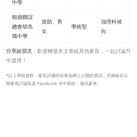
中學
順德聯誼
資助、男
強理科傾
總會胡兆
學術型
女
向
熾中學
分享給朋友
：歡迎轉發本文章給其他家長，一起討論升
中選擇！
*以上學校資料，家長評價內容來自網上公閞的資訊，式摘錄自公
開家長討論區及 Facebook 升中群組，僅供參考。