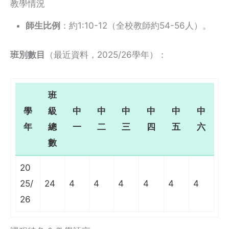
教學情況
師生比例
：約1:10-12（全校教師約54-56人）。
班別數目
（最近資料，2025/26學年）：
班
學
級
中
中
中
中
中
中
年
總
一
二
三
四
五
六
數
20
25/
24
4
4
4
4
4
4
26