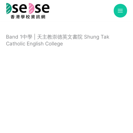
Skip
to
content
Band 1中學 | 天主教崇德英文書院 Shung Tak
Catholic English College