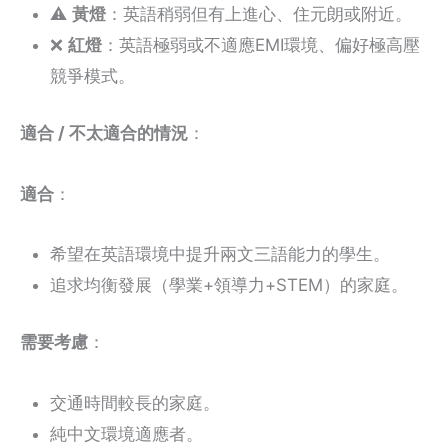
⚠️
黃燈
：英語稍弱但有上進心、住元朗或附近。
❌
紅燈
：英語極弱或不適應EMI環境、偏好極高壓
競爭模式。
適合 / 不太適合的情況
：
適合
：
希望在英語環境中提升兩文三語能力的學生。
追求均衡發展（學業+領導力+STEM）的家庭。
需要考慮
：
交通時間較長的家庭。
純中文環境適應者。