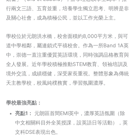
行兩文三語、五育並重，培養學生獨立思考、明辨是非
及關心社會，成為積極公民，並以工作光榮上主。
學校位於元朗洪水橋，校舍面積約8,000平方米，與可
道中學相鄰，屬連鎖式平禧校舍。作為一所Band 1A英
中，崇德一直注重優質英語環境，同時強調品格教育與
全人發展。近年學校積極推動STEM教育、領袖培訓及
境外交流，成績穩健，深受家長重視。整體形象為傳統
天主教學校，校風純樸務實，學習氛圍濃厚。
學校最強亮點：
亮點1：
元朗區首間EMI英中，濃厚英語氛圍（除
中文相關科目外全英授課，設英語日等活動），英
文科DSE表現出色。