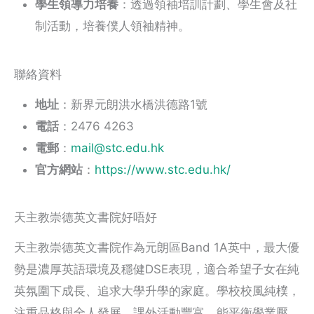
學生領導力培養
：透過領袖培訓計劃、學生會及社
制活動，培養僕人領袖精神。
聯絡資料
地址
：新界元朗洪水橋洪德路1號
電話
：2476 4263
電郵
：
mail@stc.edu.hk
官方網站
：
https://www.stc.edu.hk/
天主教崇德英文書院好唔好
天主教崇德英文書院作為元朗區Band 1A英中，最大優
勢是濃厚英語環境及穩健DSE表現，適合希望子女在純
英氛圍下成長、追求大學升學的家庭。學校校風純樸，
注重品格與全人發展，課外活動豐富，能平衡學業壓