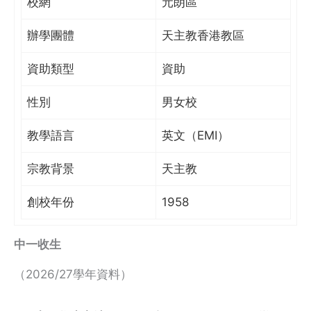
校網
元朗區
辦學團體
天主教香港教區
資助類型
資助
性別
男女校
教學語言
英文（EMI）
宗教背景
天主教
創校年份
1958
中一收生
（2026/27學年資料）