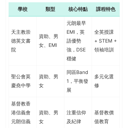
學校
類型
核心特點
課程特色
元朗最早
天主教崇
EMI，英
全英授課
資助、男
德英文書
語優勢
+ STEM +
女、EMI
院
強，DSE
領袖培訓
穩健
同區Band
聖公會莫
資助、男
多元化選
1，平衡發
慶堯中學
女
修
展
基督教香
港信義會
資助、男
注重信仰
基督教價
元朗信義
女
及紀律
值教育