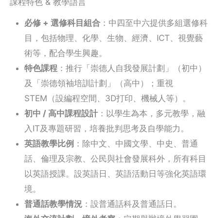
課程特色 & 教學語言
必修 + 選修科目組合
：中四至中六提供多組選修科
目，包括物理、化學、生物、經濟、ICT、視覺藝
術等，配合學生興趣。
特色課程
：推行「崇德人自我發展計劃」（初中）
及「崇德領袖培訓計劃」（高中）；重視
STEM（設編程空間、3D打印、機械人等）。
初中 / 高中課程設計
：以學生為本，多元教學，融
入IT及專題研習，培養批判思考及自學能力。
英語教學比例
：除中文、中國文學、中史、普通
話、倫理及宗教、公民與社會發展科外，所有科目
以英語授課。設英語日、英語活動日等強化英語環
境。
普通話教學情況
：設普通話科及普通話日。