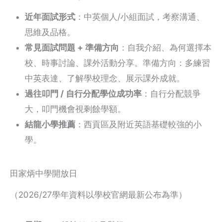
近年面試形式
：中英個人/小組面試，考察溝通、
思維及品格。
常見面試問題 + 準備方向
：自我介紹、為何選擇本
校、時事討論、課外活動分享。準備方向：多練習
中英表達、了解學校理念、展示課外成就。
過往叩門 / 自行分配學位成功率
：自行分配競爭
大，叩門機會視剩餘學額。
結龍小學推薦
：西貢區及附近英語基礎較強的小
學。
田家炳中學開放日
（2026/27學年資料以學校官網最新公布為準）