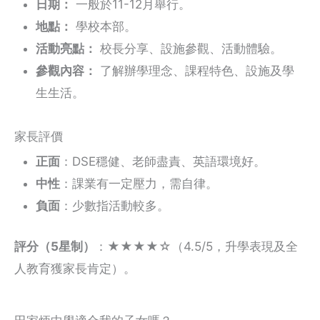
日期：
一般於11-12月舉行。
地點：
學校本部。
活動亮點：
校長分享、設施參觀、活動體驗。
參觀內容：
了解辦學理念、課程特色、設施及學
生生活。
家長評價
正面
：DSE穩健、老師盡責、英語環境好。
中性
：課業有一定壓力，需自律。
負面
：少數指活動較多。
評分（5星制）
：★★★★☆（4.5/5，升學表現及全
人教育獲家長肯定）。