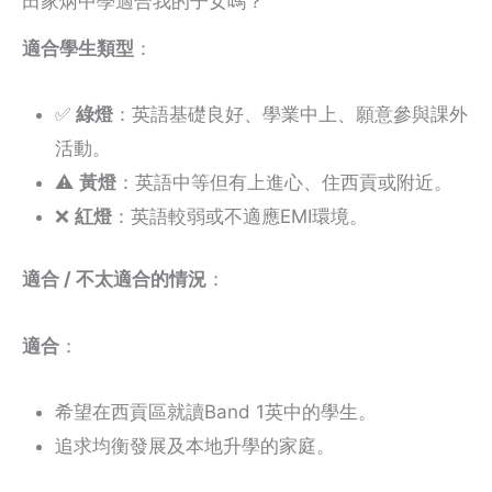
田家炳中學適合我的子女嗎？
適合學生類型
：
✅
綠燈
：英語基礎良好、學業中上、願意參與課外
活動。
⚠️
黃燈
：英語中等但有上進心、住西貢或附近。
❌
紅燈
：英語較弱或不適應EMI環境。
適合 / 不太適合的情況
：
適合
：
希望在西貢區就讀Band 1英中的學生。
追求均衡發展及本地升學的家庭。