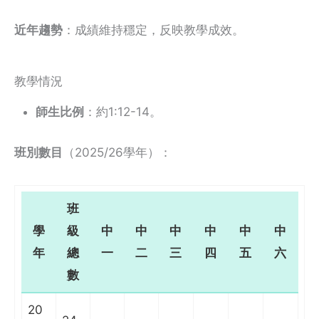
近年趨勢
：成績維持穩定，反映教學成效。
教學情況
師生比例
：約1:12-14。
班別數目
（2025/26學年）：
班
學
級
中
中
中
中
中
中
年
總
一
二
三
四
五
六
數
20