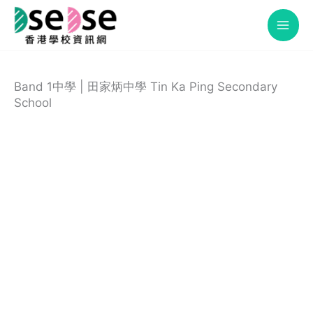
Skip
to
content
Band 1中學 | 田家炳中學 Tin Ka Ping Secondary
School