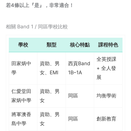
若4條以上『是』，非常適合！
相關 Band 1 / 同區學校比較
學校
類型
核心特點
課程特色
全英授課
田家炳中
資助、男
西貢Band
+ 全人發
學
女、EMI
1B–1A
展
仁愛堂田
資助、男
同區
均衡學術
家炳中學
女
將軍澳香
資助、男
同區
創新教育
島中學
女