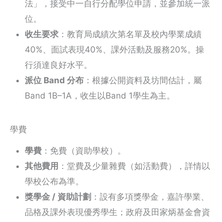
法」，接受中一自行分配學位申請，並參加統一派
位。
收生要求
：教育局成績次第名單及校內學業成績
40%、面試表現40%、課外活動及服務20%。操
行須達良好水平。
派位 Band 分布
：根據公開資料及坊間估計，屬
Band 1B–1A，收生以Band 1學生為主。
學費
學費
：免費（資助學校）。
其他費用
：堂費及少量雜費（如活動費），詳情以
學校公布為準。
獎學金 / 資助計劃
：設有多項獎學金，嘉許學業、
品格及課外表現優秀學生；政府及田家炳基金會資