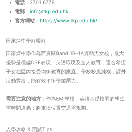
電話
：2701 8778
電郵
：
info@tkp.edu.hk
官方網站
：
https://www.tkp.edu.hk/
田家炳中學好唔好
田家炳中學作為西貢區Band 1B–1A資助男女校，最大
優勢是穩健DSE表現、英語環境及全人教育，適合希望
子女在區內接受均衡教育的家庭。學校校風純樸，課外
活動豐富，能有效平衡學業壓力。
需要注意的地方
：作為EMI學校，英語基礎較弱的學生
需時間適應；將軍澳位置交通需規劃。
入學攻略 & 面試Tips