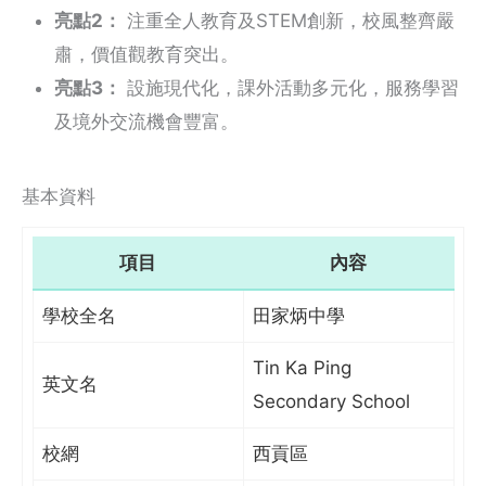
亮點2：
注重全人教育及STEM創新，校風整齊嚴
肅，價值觀教育突出。
亮點3：
設施現代化，課外活動多元化，服務學習
及境外交流機會豐富。
基本資料
項目
內容
學校全名
田家炳中學
Tin Ka Ping
英文名
Secondary School
校網
西貢區