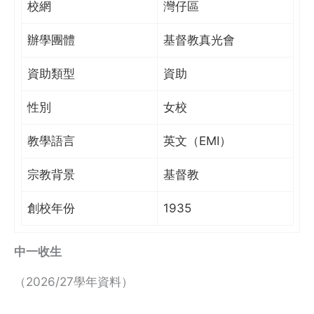
校網
灣仔區
辦學團體
基督教真光會
資助類型
資助
性別
女校
教學語言
英文（EMI）
宗教背景
基督教
創校年份
1935
中一收生
（2026/27學年資料）