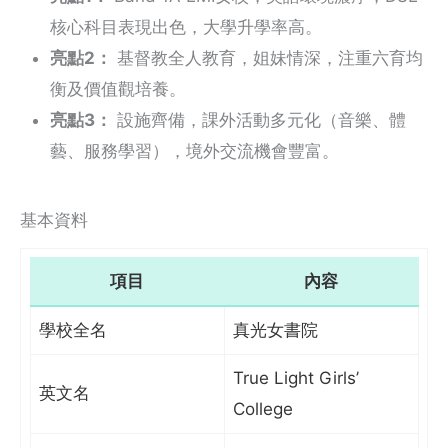
核心科目表現出色，大學升學率高。
亮點2：
基督教全人教育，姐妹情深，注重六育均
衡及價值觀培養。
亮點3：
設施齊備，課外活動多元化（音樂、體
藝、服務學習），境外交流機會豐富。
基本資料
項目
內容
學校全名
真光女書院
True Light Girls’
英文名
College