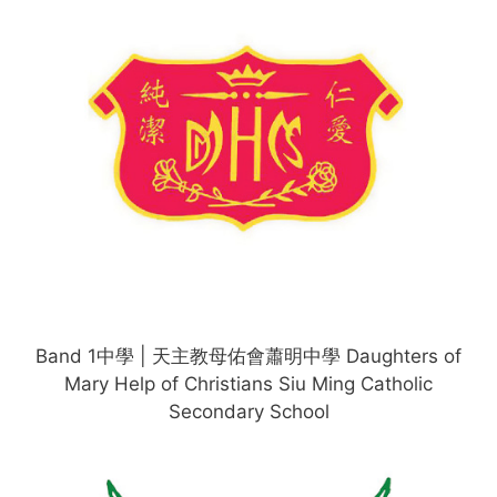
Band 1中學 | 天主教母佑會蕭明中學 Daughters of
Mary Help of Christians Siu Ming Catholic
Secondary School