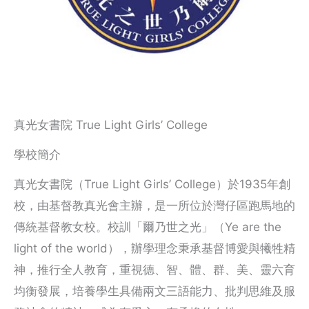
真光女書院 True Light Girls’ College
學校簡介
真光女書院（True Light Girls’ College）於1935年創
校，由基督教真光會主辦，是一所位於灣仔區跑馬地的
傳統基督教女校。校訓「爾乃世之光」（Ye are the
light of the world），辦學理念秉承基督博愛與犧牲精
神，推行全人教育，重視德、智、體、群、美、靈六育
均衡發展，培養學生具備兩文三語能力、批判思維及服