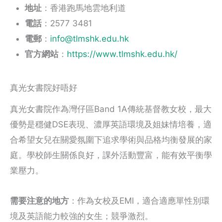
地址
：香港跑馬地雲地利道
電話
：2577 3481
電郵
：
info@tlmshk.edu.hk
官方網站
：
https://www.tlmshk.edu.hk/
真光女書院好唔好
真光女書院作為灣仔區Band 1A傳統基督教女校，最大
優勢是穩健DSE表現、濃厚英語環境及姐妹情培養，適
合希望女兒在關愛氛圍下追求學術與品格均衡發展的家
庭。學校師生關係良好，課外活動豐富，能有效平衡學
業壓力。
需要注意的地方
：作為女校及EMI，適合適應單性別環
境及英語能力較強的女生；競爭激烈。