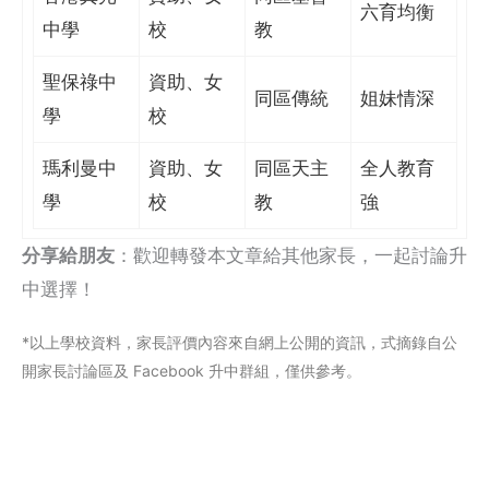
六育均衡
中學
校
教
聖保祿中
資助、女
同區傳統
姐妹情深
學
校
瑪利曼中
資助、女
同區天主
全人教育
學
校
教
強
分享給朋友
：歡迎轉發本文章給其他家長，一起討論升
中選擇！
*以上學校資料，家長評價內容來自網上公閞的資訊，式摘錄自公
開家長討論區及 Facebook 升中群組，僅供參考。