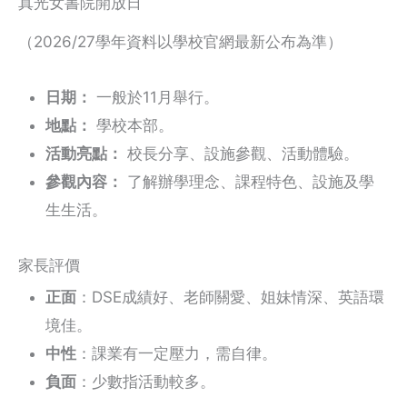
真光女書院開放日
（2026/27學年資料以學校官網最新公布為準）
日期：
一般於11月舉行。
地點：
學校本部。
活動亮點：
校長分享、設施參觀、活動體驗。
參觀內容：
了解辦學理念、課程特色、設施及學
生生活。
家長評價
正面
：DSE成績好、老師關愛、姐妹情深、英語環
境佳。
中性
：課業有一定壓力，需自律。
負面
：少數指活動較多。