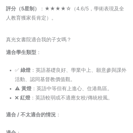
評分（5星制）
：★★★★☆（4.6/5，學術表現及全
人教育獲家長肯定）。
真光女書院適合我的子女嗎？
適合學生類型
：
✅
綠燈
：英語基礎良好、學業中上、願意參與課外
活動、認同基督教價值觀。
⚠️
黃燈
：英語中等但有上進心、住港島區。
❌
紅燈
：英語較弱或不適應女校/傳統校風。
適合 / 不太適合的情況
：
適合
：