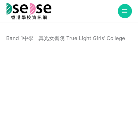
Skip
to
content
Band 1中學 | 真光女書院 True Light Girls’ College