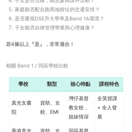
子女是否活躍，願意參與課外活動？
家庭能否配合跑馬地校址的交通安排？
是否重視DSE升大學率及Band 1A環境？
子女能否自律管理學業與心理健康？
若4條以上『是』，非常適合！
相關 Band 1 / 同區學校比較
學校
類型
核心特點
課程特色
灣仔基督
全英授課
真光女書
資助、女
教女校，
+ 全人發
院
校、EMI
姐妹情深
展
香港真光
資助、女
同區基督