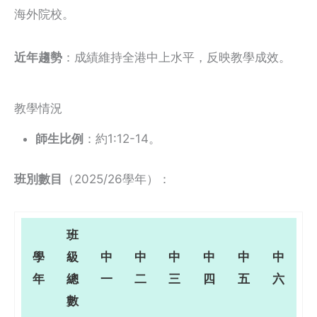
海外院校。
近年趨勢
：成績維持全港中上水平，反映教學成效。
教學情況
師生比例
：約1:12-14。
班別數目
（2025/26學年）：
班
學
級
中
中
中
中
中
中
年
總
一
二
三
四
五
六
數