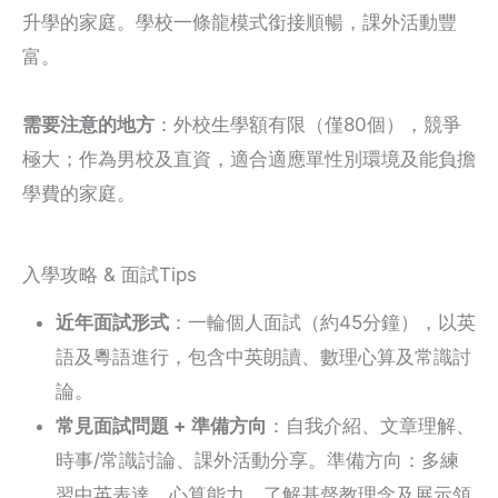
升學的家庭。學校一條龍模式銜接順暢，課外活動豐
富。
需要注意的地方
：外校生學額有限（僅80個），競爭
極大；作為男校及直資，適合適應單性別環境及能負擔
學費的家庭。
入學攻略 & 面試Tips
近年面試形式
：一輪個人面試（約45分鐘），以英
語及粵語進行，包含中英朗讀、數理心算及常識討
論。
常見面試問題 + 準備方向
：自我介紹、文章理解、
時事/常識討論、課外活動分享。準備方向：多練
習中英表達、心算能力、了解基督教理念及展示領