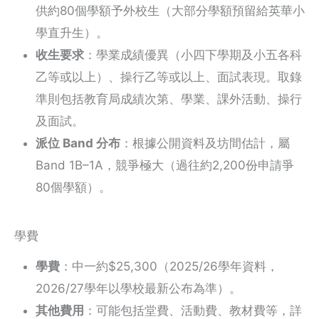
供約80個學額予外校生（大部分學額預留給英華小
學直升生）。
收生要求
：學業成績優異（小四下學期及小五各科
乙等或以上）、操行乙等或以上、面試表現。取錄
準則包括教育局成績次第、學業、課外活動、操行
及面試。
派位 Band 分布
：根據公開資料及坊間估計，屬
Band 1B–1A，競爭極大（過往約2,200份申請爭
80個學額）。
學費
學費
：中一約$25,300（2025/26學年資料，
2026/27學年以學校最新公布為準）。
其他費用
：可能包括堂費、活動費、教材費等，詳