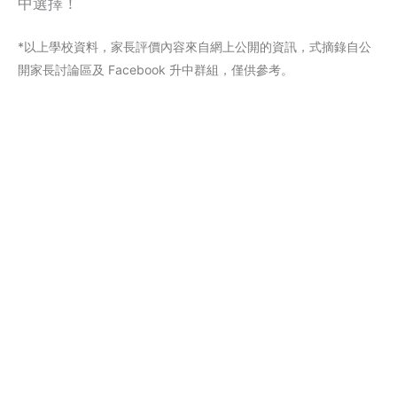
中選擇！
*以上學校資料，家長評價內容來自網上公閞的資訊，式摘錄自公
開家長討論區及 Facebook 升中群組，僅供參考。