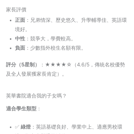
家長評價
正面
：兄弟情深、歷史悠久、升學輔導佳、英語環
境好。
中性
：競爭大，學費較高。
負面
：少數指外校生名額有限。
評分（5星制）
：★★★★☆（4.6/5，傳統名校優勢
及全人發展獲家長肯定）。
英華書院適合我的子女嗎？
適合學生類型
：
✅
綠燈
：英語基礎良好、學業中上、適應男校環