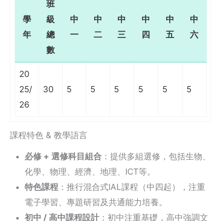
班
學
級
中
中
中
中
中
中
年
總
一
二
三
四
五
六
數
20
25/
30
5
5
5
5
5
5
26
課程特色 & 教學語言
必修 + 選修科目組合
：提供多組選修，包括生物、
化學、物理、經濟、地理、ICT等。
特色課程
：推行混合式IAL課程（中四起），注重
電子學習、專題研習及共通能力培養。
初中 / 高中課程設計
：初中注重基礎，高中強調文