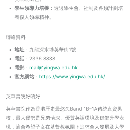
學生領導力培養
：透過學生會、社制及各類計劃培
養僕人領導精神。
聯絡資料
地址
：九龍深水埗英華街1號
電話
：2336 8838
電郵
：
mail@yingwa.edu.hk
官方網站
：
https://www.yingwa.edu.hk/
英華書院好唔好
英華書院作為香港歷史最悠久Band 1B–1A傳統直資男
校，最大優勢是兄弟情深、優質英語環境及穩健升學表
現，適合希望子女在基督教氛圍下追求全人發展及大學