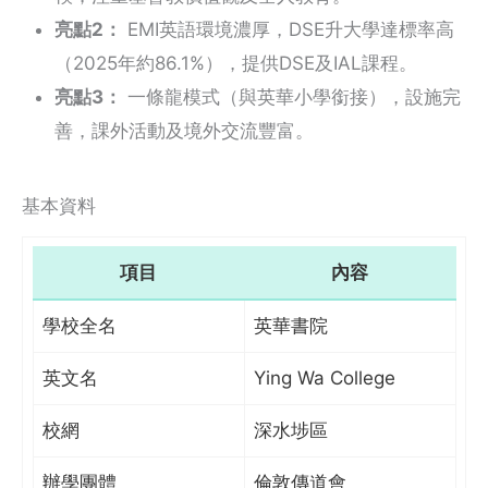
亮點2：
EMI英語環境濃厚，DSE升大學達標率高
（2025年約86.1%），提供DSE及IAL課程。
亮點3：
一條龍模式（與英華小學銜接），設施完
善，課外活動及境外交流豐富。
基本資料
項目
內容
學校全名
英華書院
英文名
Ying Wa College
校網
深水埗區
辦學團體
倫敦傳道會