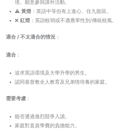
境、願意參與課外活動。
⚠️
黃燈
：英語中等但有上進心、住九龍區。
❌
紅燈
：英語較弱或不適應單性別/傳統校風。
適合 / 不太適合的情況
：
適合
：
追求英語環境及大學升學的男生。
認同基督教全人教育及兄弟情培養的家庭。
需要考慮
：
能否通過激烈競爭入讀。
家庭對直資學費的負擔能力。