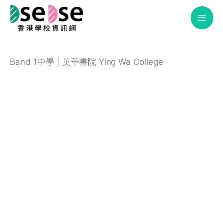
Skip
to
content
Band 1中學 | 英華書院 Ying Wa College