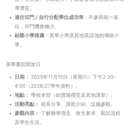
導潛質。
過往叩門 / 自行分配學位成功率
：不參與統一派
位，叩門機會極少。
結龍小學推薦
：英華小學及其他英語強的傳統小
學。
英華書院開放日
日期：
2025年11月15日（星期六）下午2:30–
4:00（2026/27學年資料）。
地點：
學校本部（鈕寶璐禮堂及其他課室）。
活動亮點：
校長分享、課程介紹、設施參觀。
參觀內容：
了解辦學理念、收生要求、面試流程
及學生生活。