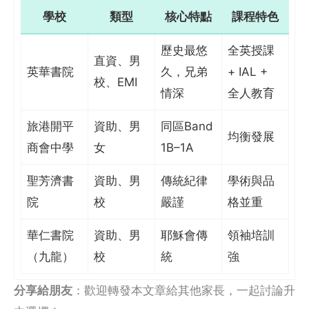
學校
類型
核心特點
課程特色
歷史最悠
全英授課
直資、男
英華書院
久，兄弟
+ IAL +
校、EMI
情深
全人教育
旅港開平
資助、男
同區Band
均衡發展
商會中學
女
1B–1A
聖芳濟書
資助、男
傳統紀律
學術與品
院
校
嚴謹
格並重
華仁書院
資助、男
耶穌會傳
領袖培訓
（九龍）
校
統
強
分享給朋友
：歡迎轉發本文章給其他家長，一起討論升