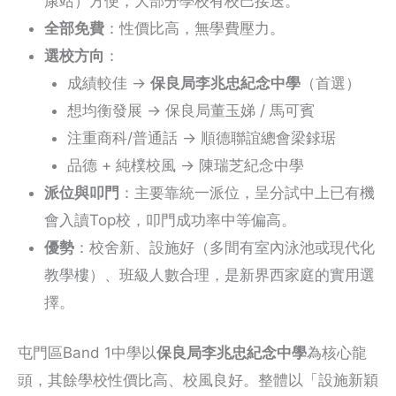
康站）方便，大部分學校有校巴接送。
全部免費
：性價比高，無學費壓力。
選校方向
：
成績較佳 →
保良局李兆忠紀念中學
（首選）
想均衡發展 → 保良局董玉娣 / 馬可賓
注重商科/普通話 → 順德聯誼總會梁銶琚
品德 + 純樸校風 → 陳瑞芝紀念中學
派位與叩門
：主要靠統一派位，呈分試中上已有機
會入讀Top校，叩門成功率中等偏高。
優勢
：校舍新、設施好（多間有室內泳池或現代化
教學樓）、班級人數合理，是新界西家庭的實用選
擇。
屯門區Band 1中學以
保良局李兆忠紀念中學
為核心龍
頭，其餘學校性價比高、校風良好。整體以「設施新穎