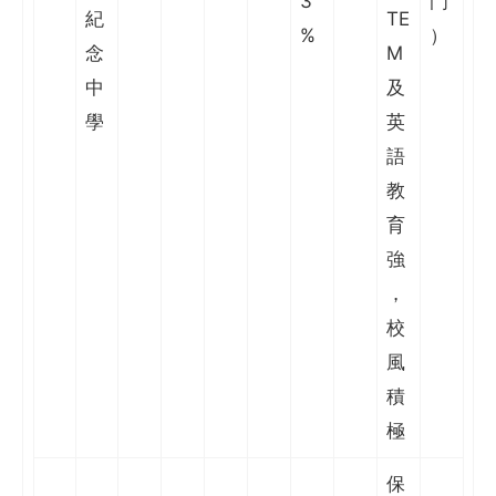
3
門
紀
TE
%
）
念
M
中
及
學
英
語
教
育
強
，
校
風
積
極
保