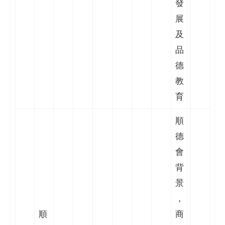
發
展
及
品
德
教
育
順
德
會
背
景
，
順
商