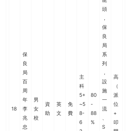
頭
，
保
良
局
保
系
良
列
局
，
主
高
百
設
科
（
周
施
5+
80
派
年
男
一
資
英
免
~5
-
位
18
李
女
流
助
文
費
8-
88
+
兆
校
、
6
%
叩
忠
S