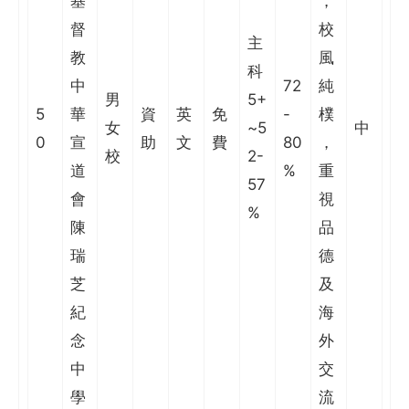
基
，
督
校
主
教
風
科
中
72
純
男
5+
5
華
資
英
免
-
樸
女
~5
中
0
宣
助
文
費
80
，
校
2-
道
%
重
57
會
視
%
陳
品
瑞
德
芝
及
紀
海
念
外
中
交
學
流