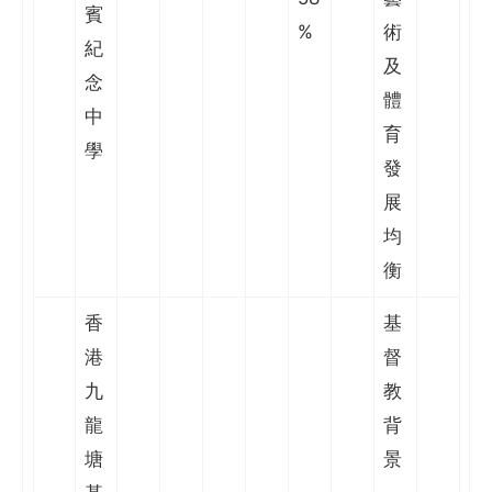
賓
%
術
紀
及
念
體
中
育
學
發
展
均
衡
香
基
港
督
九
教
龍
背
塘
景