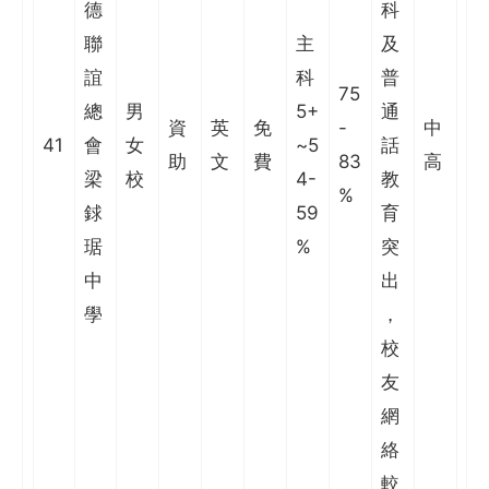
德
科
聯
主
及
誼
科
普
75
總
男
5+
通
資
英
免
-
中
41
會
女
~5
話
助
文
費
83
高
梁
校
4-
教
%
銶
59
育
琚
%
突
中
出
學
，
校
友
網
絡
較