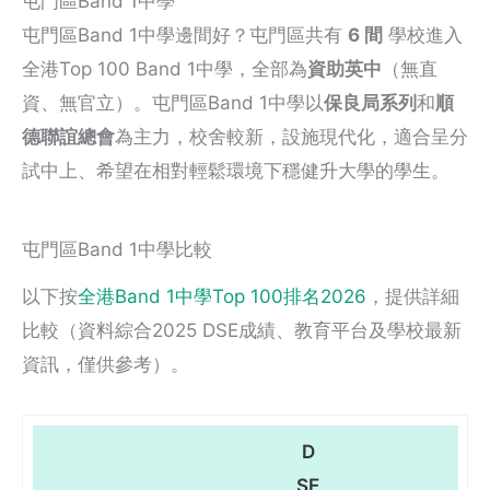
屯門區Band 1中學
屯門區Band 1中學邊間好？屯門區共有
6 間
學校進入
全港Top 100 Band 1中學，全部為
資助英中
（無直
資、無官立）。屯門區Band 1中學以
保良局系列
和
順
德聯誼總會
為主力，校舍較新，設施現代化，適合呈分
試中上、希望在相對輕鬆環境下穩健升大學的學生。
屯門區Band 1中學比較
以下按
全港Band 1中學Top 100排名2026
，提供詳細
比較（資料綜合2025 DSE成績、教育平台及學校最新
資訊，僅供參考）。
D
SE