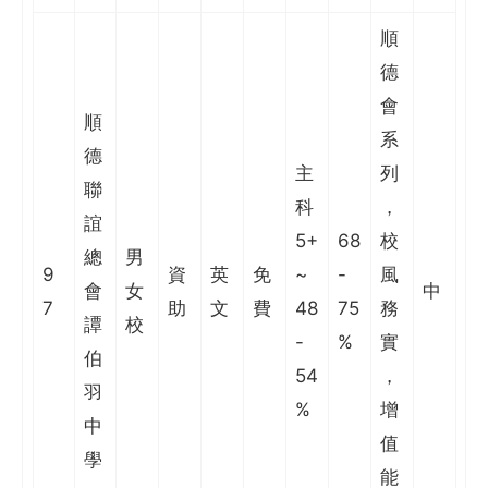
順
德
會
順
系
德
主
列
聯
科
，
誼
5+
68
校
總
男
9
資
英
免
~
-
風
會
女
中
7
助
文
費
48
75
務
譚
校
-
%
實
伯
54
，
羽
%
增
中
值
學
能