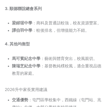
3. 順德聯誼總會系列
梁銶琚中學
：商科及普通話較強，校友資源豐富。
譚伯羽中學
：較後排名，但增值能力不錯。
4. 其他均衡型
馬可賓紀念中學
：藝術與體育突出，校風親切。
陳瑞芝紀念中學
：基督教純樸校風，適合重視品德
教育的家庭。
2026升中家長實用建議
交通優勢
：屯門區學校集中，西鐵線（屯門站、兆