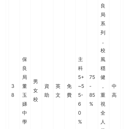
良
局
系
列
，
校
保
主
風
良
科
穩
局
5+
75
健
男
3
董
資
英
免
~5
-
，
中
女
8
玉
助
文
費
5-
85
重
高
校
娣
6
%
視
中
0
全
學
%
人