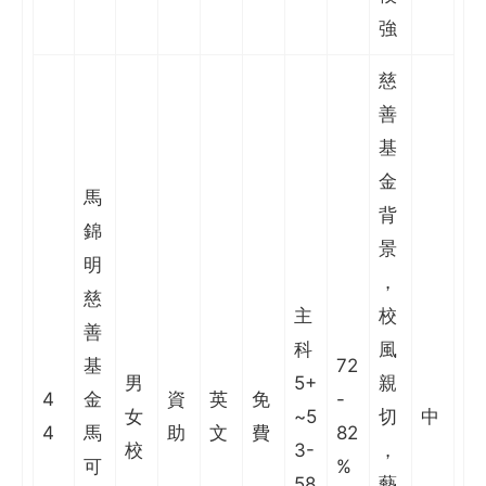
強
慈
善
基
金
馬
背
錦
景
明
，
慈
主
校
善
科
風
基
72
男
5+
親
4
金
資
英
免
-
女
~5
切
中
4
馬
助
文
費
82
校
3-
，
可
%
58
藝