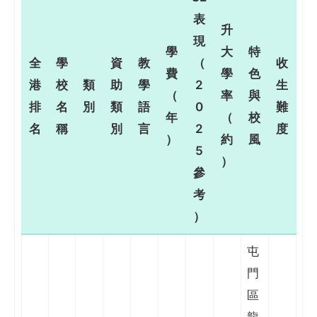
表
升
現
學
大
特
全
學
資
教
（
收
費
學
色
港
校
類
助
學
2
生
（
率
與
排
名
別
類
語
0
難
年
（
校
名
稱
別
言
2
度
）
約
風
5
）
參
考
）
屯
門
區
龍