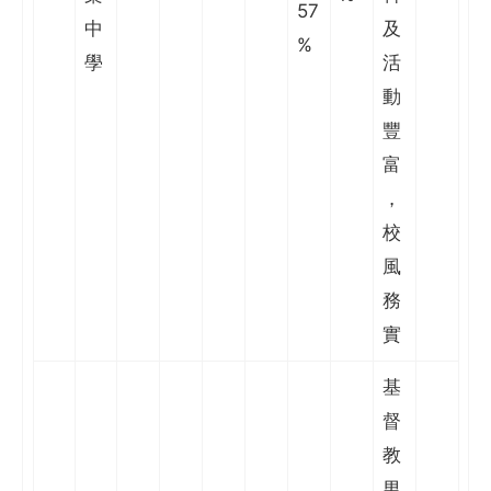
57
中
及
%
學
活
動
豐
富
，
校
風
務
實
基
督
教
男