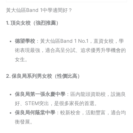
黃大仙區Band 1中學邊間好？
1. 頂尖女校（強烈推薦）
德望學校
：黃大仙區Band 1 No.1，直資女校，學
術表現最強，適合高呈分試、追求優秀升學機會的
女生。
2. 保良局系列男女校（性價比高）
保良局第一張永慶中學
：區內龍頭資助校，設施良
好、STEM突出，是很多家長的首選。
保良局何蔭棠中學
：較新校舍，活動豐富，適合均
衡發展。