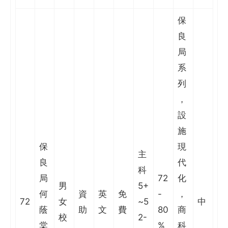
保
良
局
系
列
，
設
施
保
現
主
良
代
科
局
72
化
男
5+
何
資
英
免
-
，
72
女
~5
中
蔭
助
文
費
80
商
校
2-
棠
%
科