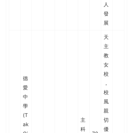
人
發
展
天
主
教
女
校
德
，
愛
校
中
風
學
親
(T
主
切
ak
科
優