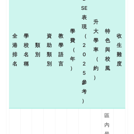
SE
表
升
現
學
大
特
全
學
資
教
（
收
費
學
色
港
校
類
助
學
2
生
（
率
與
排
名
別
類
語
0
難
年
（
校
名
稱
別
言
2
度
）
約
風
5
）
參
考
）
區
內
最