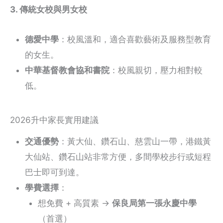
3. 傳統女校與男女校
德愛中學
：校風溫和，適合喜歡藝術及服務型教育
的女生。
中華基督教會協和書院
：校風親切，壓力相對較
低。
2026升中家長實用建議
交通優勢
：黃大仙、鑽石山、慈雲山一帶，港鐵黃
大仙站、鑽石山站非常方便，多間學校步行或短程
巴士即可到達。
學費選擇
：
想免費 + 高質素 →
保良局第一張永慶中學
（首選）