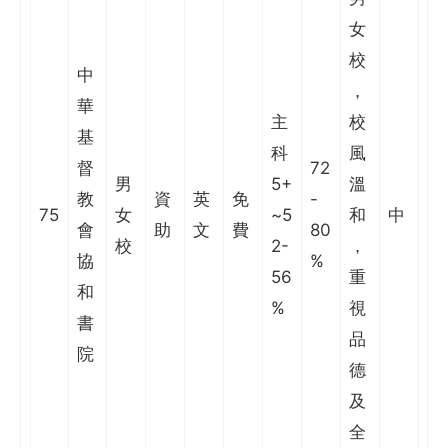
女
校
中
，
華
主
校
基
科
風
督
72
男
5+
溫
教
資
英
免
-
75
女
~5
和
中
會
助
文
費
80
校
2-
，
協
%
56
重
和
%
視
書
品
院
德
及
全