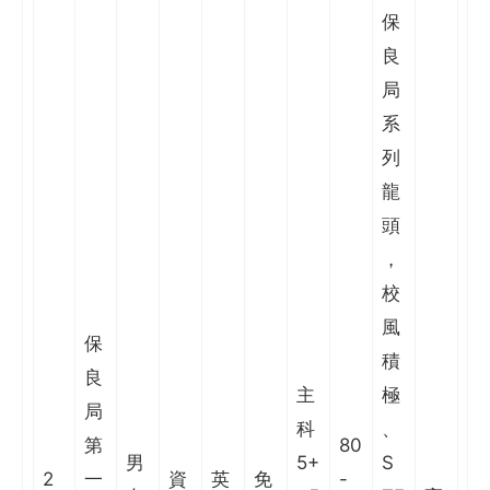
保
良
局
系
列
龍
頭
，
校
風
保
積
良
主
極
局
科
、
第
80
男
5+
S
2
一
資
英
免
-