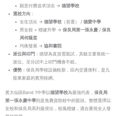
願意付費追求頂尖 →
德望學校
選校方向
：
女生頂尖 →
德望學校
（首選） /
德愛中學
男女校 + 穩健升學 →
保良局第一張永慶
/
保良
局何蔭棠
均衡發展 →
協和書院
派位與叩門
：德望為直資需面試，其餘主要靠統一
派位。呈分試中上叩門機會不錯。
優勢
：保良局學校設施較新，區內交通便利，是九
龍東家庭的實用校網。
黃大仙區Band 1中學以
德望學校
為最強代表，
保良局
第一張永慶中學
則是免費資助校中的龍頭。整體選擇以
女校和保良局系列最突出，校風穩健，適合重視全人發