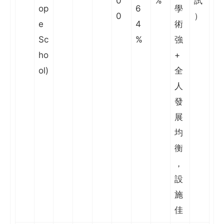
0
%
試
op
6
學
0
）
e
4
術
Sc
%
強
ho
+
ol)
全
人
發
展
均
衡
，
設
施
佳