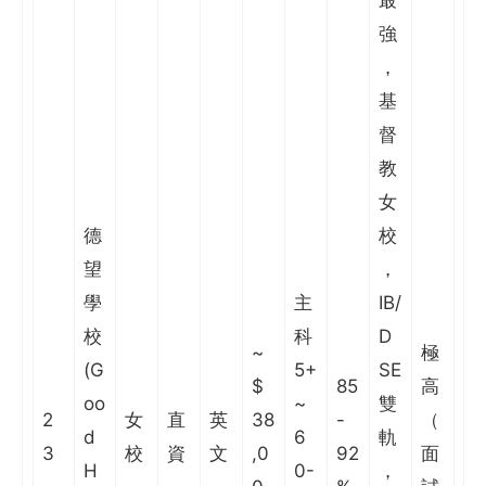
強
，
基
督
教
女
德
校
望
，
學
主
IB/
校
科
D
~
極
(G
5+
SE
$
85
高
oo
~
雙
2
女
直
英
38
-
（
d
6
軌
3
校
資
文
,0
92
面
H
0-
，