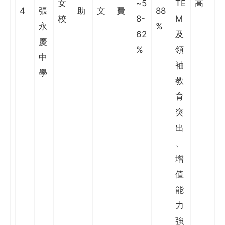
女
~5
TE
高
4
張
助
文
費
88
校
8-
M
永
%
62
及
慶
%
領
中
袖
學
教
育
突
出
、
增
值
能
力
強