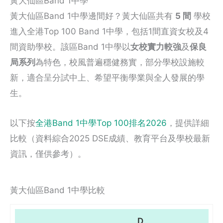
黃大仙區Band 1中學
黃大仙區Band 1中學邊間好？黃大仙區共有
5 間
學校
進入全港Top 100 Band 1中學，包括1間直資女校及4
間資助學校。該區Band 1中學以
女校實力較強
及
保良
局系列
為特色，校風普遍穩健務實，部分學校設施較
新，適合呈分試中上、希望平衡學業與全人發展的學
生。
以下按
全港Band 1中學Top 100排名2026
，提供詳細
比較（資料綜合2025 DSE成績、教育平台及學校最新
資訊，僅供參考）。
黃大仙區Band 1中學比較
D