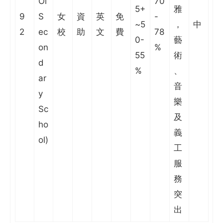
Oi
70
5+
雅
9
S
女
資
英
免
-
~5
，
中
2
ec
校
助
文
費
78
0-
藝
on
%
55
術
d
%
、
ar
音
y
樂
Sc
及
ho
義
ol)
工
服
務
突
出