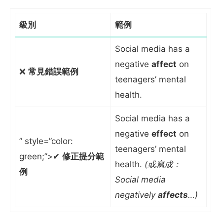
級別
範例
Social media has a
negative
affect
on
❌
常見錯誤範例
teenagers’ mental
health.
Social media has a
negative
effect
on
” style=”color:
teenagers’ mental
green;”>✔
修正提分範
health.
(或寫成：
例
Social media
negatively
affects
…)