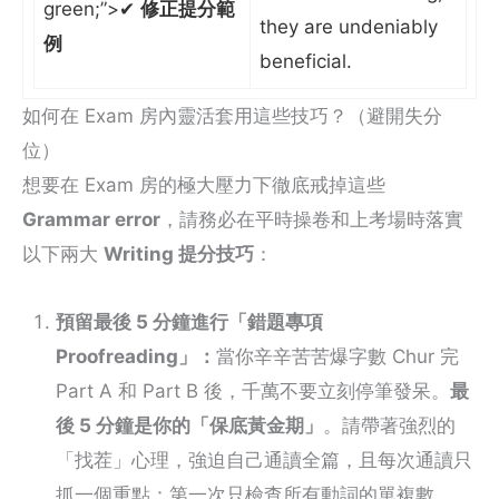
green;”>✔
修正提分範
they are undeniably
例
beneficial.
如何在 Exam 房內靈活套用這些技巧？（避開失分
位）
想要在 Exam 房的極大壓力下徹底戒掉這些
Grammar error
，請務必在平時操卷和上考場時落實
以下兩大
Writing 提分技巧
：
預留最後 5 分鐘進行「錯題專項
Proofreading」：
當你辛辛苦苦爆字數 Chur 完
Part A 和 Part B 後，千萬不要立刻停筆發呆。
最
後 5 分鐘是你的「保底黃金期」
。請帶著強烈的
「找茬」心理，強迫自己通讀全篇，且每次通讀只
抓一個重點：第一次只檢查所有動詞的單複數