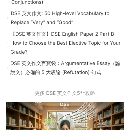
Conjunctions)
DSE 英文作文: 50 High-level Vocabulary to
Replace “Very” and “Good”
【DSE 英文作文】DSE English Paper 2 Part B:
How to Choose the Best Elective Topic for Your
Grade?
DSE 英文作文百寶袋：Argumentative Essay（論
說文）必備的 5 大駁論 (Refutation) 句式
更多 DSE 英文作文5**攻略