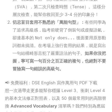
（SVA），第二次只檢查時態（Tense）。這樣分
層次檢查，能幫你救回至少 3-4 分的印象分！
切忌盲目套用不熟悉的「萬能句型」：
有些同學為
了追求高級感，臨考前硬背了倒裝句或虛擬語氣，
卻連基本的
Not only does...
後面要用原形動
詞都未搞清。在考場上強行套用的結果，就是寫出
一句結構畸形且犯了嚴重語法的句子。
如果你沒把
握，寧可寫一句百分之百正確的複句，也絕對不要
冒險寫一句錯誤的高級句。
📢 免費福利：DSE English 寫作萬用句 PDF 下載
想一次過帶走更多能幫你穩攞 Level 3、衝刺 Level 4
的基本文法修正對照表，以及 50 個最常用到的高階替
換
Advanced Vocabulary
清單嗎？我們特別為應屆