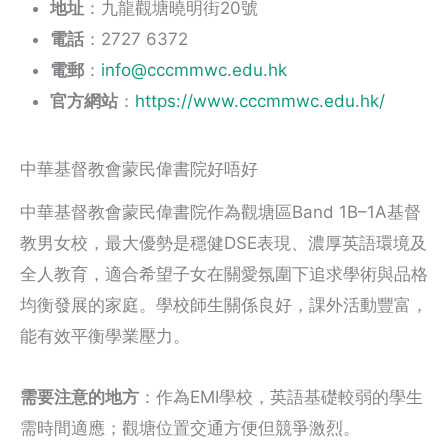
地址
：九龍觀塘曉明街20號
電話
：2727 6372
電郵
：
info@cccmmwc.edu.hk
官方網站
：
https://www.cccmmwc.edu.hk/
中華基督教會蒙民偉書院好唔好
中華基督教會蒙民偉書院作為觀塘區Band 1B–1A基督
教男女校，最大優勢是穩健DSE表現、濃厚英語環境及
全人教育，適合希望子女在關愛氛圍下追求學術與品格
均衡發展的家庭。學校師生關係良好，課外活動豐富，
能有效平衡學業壓力。
需要注意的地方
：作為EMI學校，英語基礎較弱的學生
需時間適應；觀塘位置交通方便但競爭激烈。