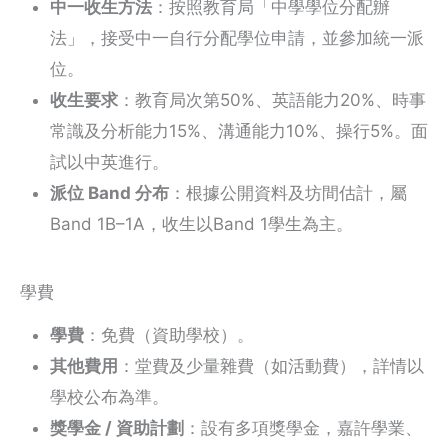
中一收生方法
：按照教育局「中學學位分配辦
法」，接受中一自行分配學位申請，並參加統一派
位。
收生要求
：教育局次第50%、英語能力20%、時事
常識及分析能力15%、溝通能力10%、操行5%。面
試以中英進行。
派位 Band 分布
：根據公開資料及坊間估計，屬
Band 1B–1A，收生以Band 1學生為主。
學費
學費
：免費（資助學校）。
其他費用
：堂費及少量雜費（如活動費），詳情以
學校公布為準。
獎學金 / 資助計劃
：設有多項獎學金，嘉許學業、