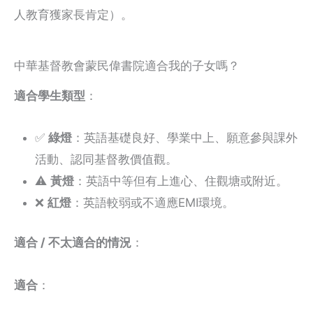
人教育獲家長肯定）。
中華基督教會蒙民偉書院適合我的子女嗎？
適合學生類型
：
✅
綠燈
：英語基礎良好、學業中上、願意參與課外
活動、認同基督教價值觀。
⚠️
黃燈
：英語中等但有上進心、住觀塘或附近。
❌
紅燈
：英語較弱或不適應EMI環境。
適合 / 不太適合的情況
：
適合
：