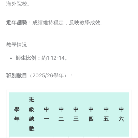
海外院校。
近年趨勢
：成績維持穩定，反映教學成效。
教學情況
師生比例
：約1:12-14。
班別數目
（2025/26學年）：
班
學
級
中
中
中
中
中
中
年
總
一
二
三
四
五
六
數