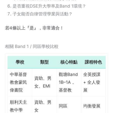
是否重視DSE升大學率及Band 1環境？
子女能否自律管理學業與活動？
若4條以上『是』，非常適合！
相關 Band 1 / 同區學校比較
學校
類型
核心特點
課程特色
中華基督
觀塘Band
全英授課
資助、男
教會蒙民
1B–1A，
+ 全人發
女、EMI
偉書院
基督教
展
順利天主
資助、男
同區
均衡發展
教中學
女