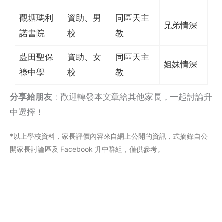
觀塘瑪利
資助、男
同區天主
兄弟情深
諾書院
校
教
藍田聖保
資助、女
同區天主
姐妹情深
祿中學
校
教
分享給朋友
：歡迎轉發本文章給其他家長，一起討論升
中選擇！
*以上學校資料，家長評價內容來自網上公閞的資訊，式摘錄自公
開家長討論區及 Facebook 升中群組，僅供參考。