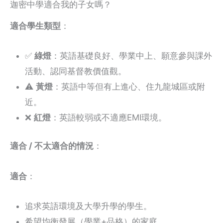
迦密中學適合我的子女嗎？
適合學生類型
：
✅
綠燈
：英語基礎良好、學業中上、願意參與課外
活動、認同基督教價值觀。
⚠️
黃燈
：英語中等但有上進心、住九龍城區或附
近。
❌
紅燈
：英語較弱或不適應EMI環境。
適合 / 不太適合的情況
：
適合
：
追求英語環境及大學升學的學生。
希望均衡發展（學業+品格）的家庭。