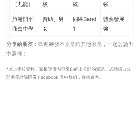
（九龍）
校
統
強
旅港開平
資助、男
同區Band
體藝發展
商會中學
女
1
強
分享給朋友
：歡迎轉發本文章給其他家長，一起討論升
中選擇！
*以上學校資料，家長評價內容來自網上公閞的資訊，式摘錄自公
開家長討論區及 Facebook 升中群組，僅供參考。