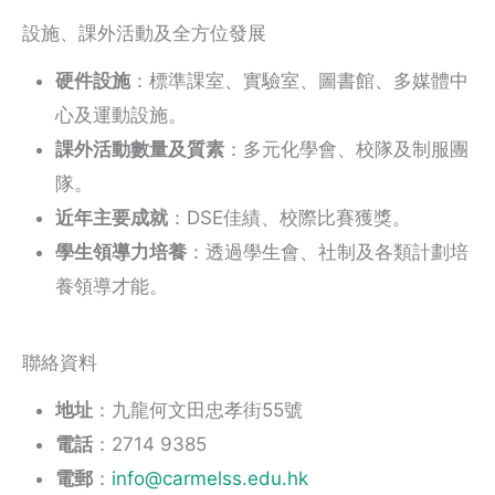
設施、課外活動及全方位發展
硬件設施
：標準課室、實驗室、圖書館、多媒體中
心及運動設施。
課外活動數量及質素
：多元化學會、校隊及制服團
隊。
近年主要成就
：DSE佳績、校際比賽獲獎。
學生領導力培養
：透過學生會、社制及各類計劃培
養領導才能。
聯絡資料
地址
：九龍何文田忠孝街55號
電話
：2714 9385
電郵
：
info@carmelss.edu.hk