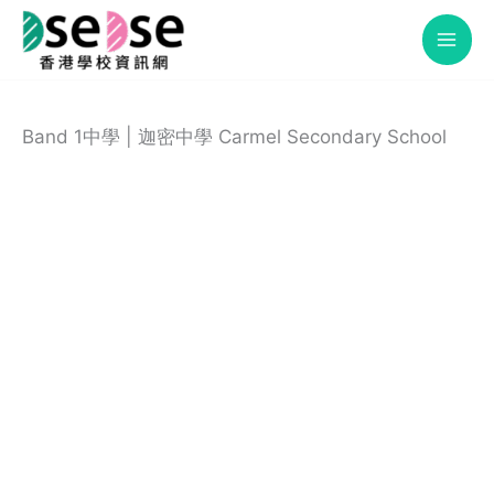
Skip
to
content
Band 1中學 | 迦密中學 Carmel Secondary School