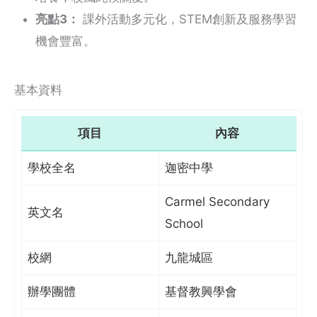
亮點3：
課外活動多元化，STEM創新及服務學習
機會豐富。
基本資料
項目
內容
學校全名
迦密中學
Carmel Secondary
英文名
School
校網
九龍城區
辦學團體
基督教興學會