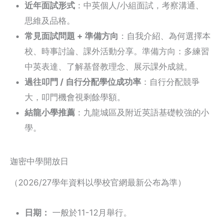
近年面試形式
：中英個人/小組面試，考察溝通、
思維及品格。
常見面試問題 + 準備方向
：自我介紹、為何選擇本
校、時事討論、課外活動分享。準備方向：多練習
中英表達、了解基督教理念、展示課外成就。
過往叩門 / 自行分配學位成功率
：自行分配競爭
大，叩門機會視剩餘學額。
結龍小學推薦
：九龍城區及附近英語基礎較強的小
學。
迦密中學開放日
（2026/27學年資料以學校官網最新公布為準）
日期：
一般於11-12月舉行。