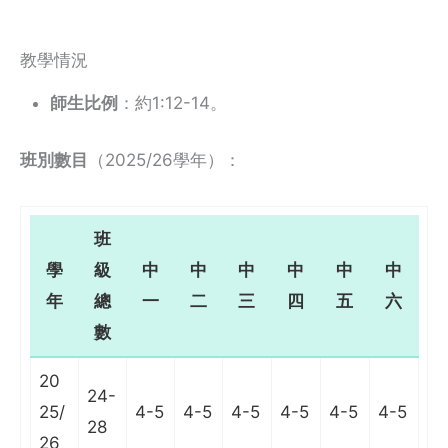
教學情況
師生比例
：約1:12-14。
班別數目
（2025/26學年）：
班
學
級
中
中
中
中
中
中
年
總
一
二
三
四
五
六
數
20
24-
25/
4-5
4-5
4-5
4-5
4-5
4-5
28
26