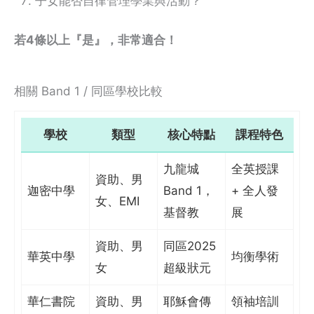
子女能否自律管理學業與活動？
若4條以上『是』，非常適合！
相關 Band 1 / 同區學校比較
學校
類型
核心特點
課程特色
九龍城
全英授課
資助、男
迦密中學
Band 1，
+ 全人發
女、EMI
基督教
展
資助、男
同區2025
華英中學
均衡學術
女
超級狀元
華仁書院
資助、男
耶穌會傳
領袖培訓