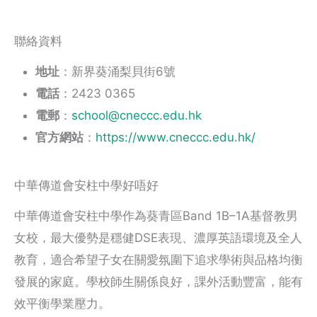
聯絡資料
地址
：新界葵涌梨貝街6號
電話
：2423 0365
電郵
：
school@cneccc.edu.hk
官方網站
：
https://www.cneccc.edu.hk/
中華傳道會安柱中學好唔好
中華傳道會安柱中學作為葵青區Band 1B–1A基督教男
女校，最大優勢是穩健DSE表現、濃厚英語環境及全人
教育，適合希望子女在關愛氛圍下追求學術與品格均衡
發展的家庭。學校師生關係良好，課外活動豐富，能有
效平衡學業壓力。