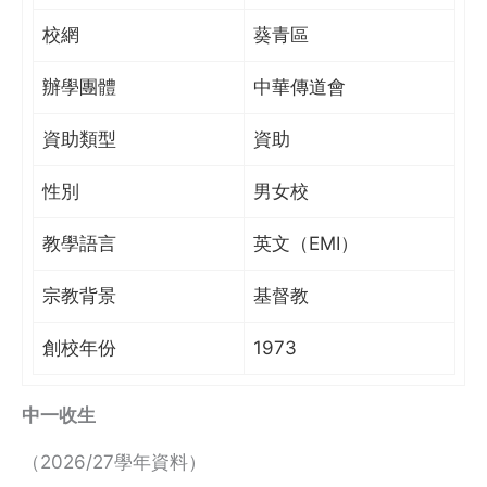
校網
葵青區
辦學團體
中華傳道會
資助類型
資助
性別
男女校
教學語言
英文（EMI）
宗教背景
基督教
創校年份
1973
中一收生
（2026/27學年資料）