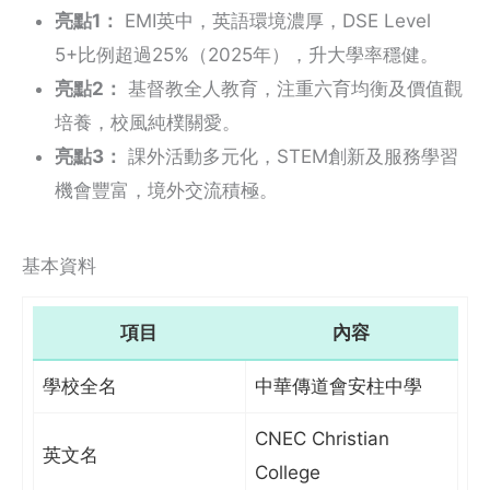
亮點1：
EMI英中，英語環境濃厚，DSE Level
5+比例超過25%（2025年），升大學率穩健。
亮點2：
基督教全人教育，注重六育均衡及價值觀
培養，校風純樸關愛。
亮點3：
課外活動多元化，STEM創新及服務學習
機會豐富，境外交流積極。
基本資料
項目
內容
學校全名
中華傳道會安柱中學
CNEC Christian
英文名
College