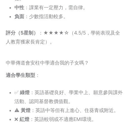
中性
：課業有一定壓力，需自律。
負面
：少數指活動較多。
評分（5星制）
：★★★★☆（4.5/5，學術表現及全
人教育獲家長肯定）。
中華傳道會安柱中學適合我的子女嗎？
適合學生類型
：
✅
綠燈
：英語基礎良好、學業中上、願意參與課外
活動、認同基督教價值觀。
⚠️
黃燈
：英語中等但有上進心、住葵青或附近。
❌
紅燈
：英語較弱或不適應EMI環境。