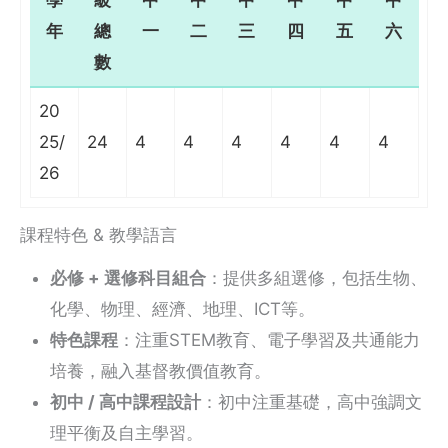
學
級
中
中
中
中
中
中
年
總
一
二
三
四
五
六
數
20
25/
24
4
4
4
4
4
4
26
課程特色 & 教學語言
必修 + 選修科目組合
：提供多組選修，包括生物、
化學、物理、經濟、地理、ICT等。
特色課程
：注重STEM教育、電子學習及共通能力
培養，融入基督教價值教育。
初中 / 高中課程設計
：初中注重基礎，高中強調文
理平衡及自主學習。