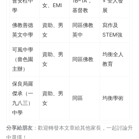
會安柱中
1B–1A，
+ 全人發
女、EMI
學
基督教
展
佛教善德
資助、男
同區佛教
寫作及
英文中學
女
英中
STEM強
可風中學
資助、男
均衡全人
（嗇色園
同區佛教
女
教育
主辦）
保良局羅
傑承（一
資助、男
同區
均衡學術
九八三）
女
中學
分享給朋友
：歡迎轉發本文章給其他家長，一起討論升
中選擇！