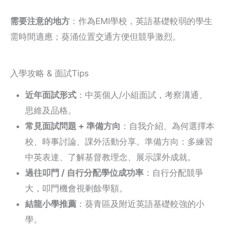
需要注意的地方
：作為EMI學校，英語基礎較弱的學生
需時間適應；葵涌位置交通方便但競爭激烈。
入學攻略 & 面試Tips
近年面試形式
：中英個人/小組面試，考察溝通、
思維及品格。
常見面試問題 + 準備方向
：自我介紹、為何選擇本
校、時事討論、課外活動分享。準備方向：多練習
中英表達、了解基督教理念、展示課外成就。
過往叩門 / 自行分配學位成功率
：自行分配競爭
大，叩門機會視剩餘學額。
結龍小學推薦
：葵青區及附近英語基礎較強的小
學。