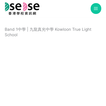
Skip
to
content
Band 1中學 | 九龍真光中學 Kowloon True Light
School