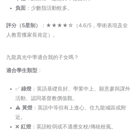
負面
：少數指活動較多。
評分（5星制）
：★★★★☆（4.6/5，學術表現及全
人教育獲家長肯定）。
九龍真光中學適合我的子女嗎？
適合學生類型
：
✅
綠燈
：英語基礎良好、學業中上、願意參與課外
活動、認同基督教價值觀。
⚠️
黃燈
：英語中等但有上進心、住九龍城區或附
近。
❌
紅燈
：英語較弱或不適應女校/傳統校風。