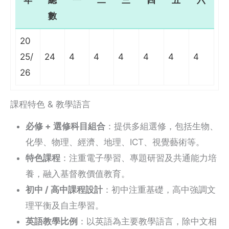
年
總
一
二
三
四
五
六
數
20
25/
24
4
4
4
4
4
4
26
課程特色 & 教學語言
必修 + 選修科目組合
：提供多組選修，包括生物、
化學、物理、經濟、地理、ICT、視覺藝術等。
特色課程
：注重電子學習、專題研習及共通能力培
養，融入基督教價值教育。
初中 / 高中課程設計
：初中注重基礎，高中強調文
理平衡及自主學習。
英語教學比例
：以英語為主要教學語言，除中文相