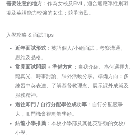
需要注意的地方
：作為女校及EMI，適合適應單性別環
境及英語能力較強的女生；競爭激烈。
入學攻略 & 面試Tips
近年面試形式
：英語個人/小組面試，考察溝通、
思維及品格。
常見面試問題 + 準備方向
：自我介紹、為何選擇九
龍真光、時事討論、課外活動分享。準備方向：多
練習中英表達、了解基督教理念、展示課外成就及
服務精神。
過往叩門 / 自行分配學位成功率
：自行分配競爭
大，叩門機會視剩餘學額。
結龍小學推薦
：本校小學部及其他英語強的女校/
小學。