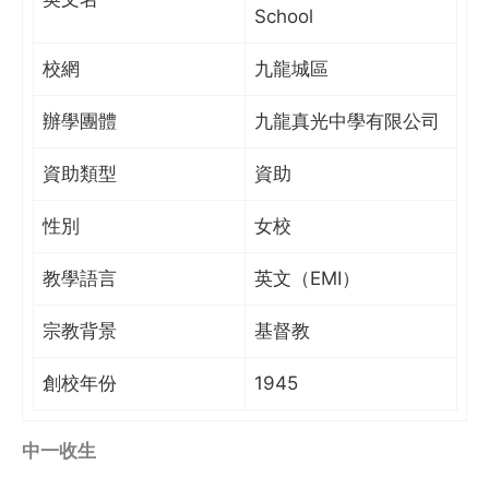
School
校網
九龍城區
辦學團體
九龍真光中學有限公司
資助類型
資助
性別
女校
教學語言
英文（EMI）
宗教背景
基督教
創校年份
1945
中一收生