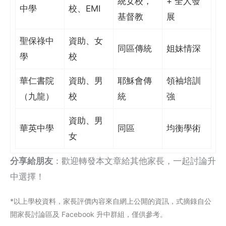
統女校，
+ 全人發
中學
校、EMI
基督教
展
聖保祿中
資助、女
同區傳統
姐妹情深
學
校
華仁書院
資助、男
耶穌會傳
領袖培訓
（九龍）
校
統
強
資助、男
華英中學
同區
均衡學術
女
分享給朋友
：歡迎轉發本文章給其他家長，一起討論升
中選擇！
*以上學校資料，家長評價內容來自網上公閞的資訊，式摘錄自公
開家長討論區及 Facebook 升中群組，僅供參考。