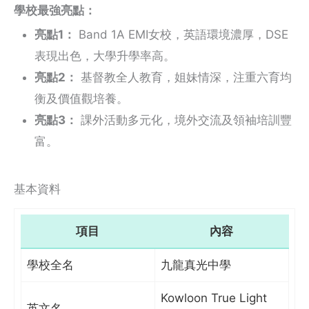
學校最強亮點：
亮點1：
Band 1A EMI女校，英語環境濃厚，DSE
表現出色，大學升學率高。
亮點2：
基督教全人教育，姐妹情深，注重六育均
衡及價值觀培養。
亮點3：
課外活動多元化，境外交流及領袖培訓豐
富。
基本資料
項目
內容
學校全名
九龍真光中學
Kowloon True Light
英文名