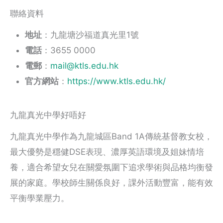
聯絡資料
地址
：九龍塘沙福道真光里1號
電話
：3655 0000
電郵
：
mail@ktls.edu.hk
官方網站
：
https://www.ktls.edu.hk/
九龍真光中學好唔好
九龍真光中學作為九龍城區Band 1A傳統基督教女校，
最大優勢是穩健DSE表現、濃厚英語環境及姐妹情培
養，適合希望女兒在關愛氛圍下追求學術與品格均衡發
展的家庭。學校師生關係良好，課外活動豐富，能有效
平衡學業壓力。