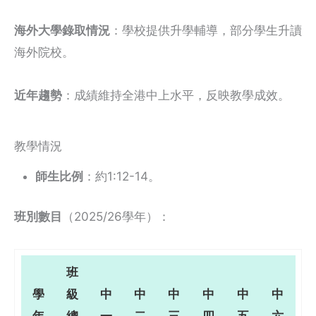
海外大學錄取情況
：學校提供升學輔導，部分學生升讀
海外院校。
近年趨勢
：成績維持全港中上水平，反映教學成效。
教學情況
師生比例
：約1:12-14。
班別數目
（2025/26學年）：
班
學
級
中
中
中
中
中
中