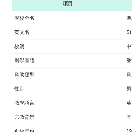
項目
學校全名
聖
英文名
St
校網
中
辦學團體
香
資助類型
資
性別
男
教學語言
英
宗教背景
基
創校年份
1