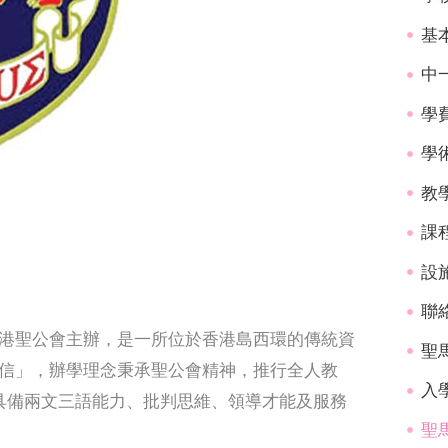
基
中
學
學
教
課
設
聯
創校，由香港聖公會主辦，是一所位於香港島西環的傳統資
聖
服務、忠信」，辦學理念秉承聖公會精神，推行全人教
入學
具備兩文三語能力、批判思維、領導才能及服務
聖