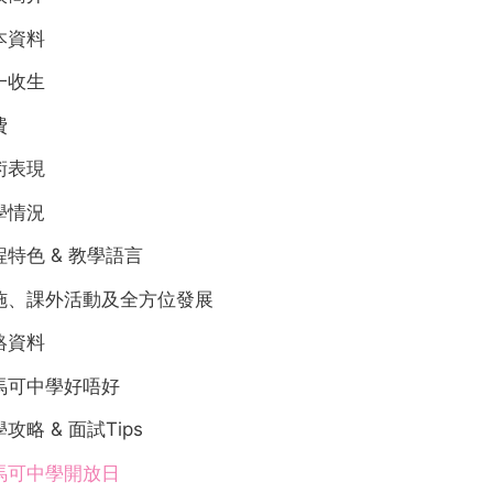
本資料
一收生
費
術表現
學情況
程特色 & 教學語言
施、課外活動及全方位發展
絡資料
馬可中學好唔好
攻略 & 面試Tips
馬可中學開放日