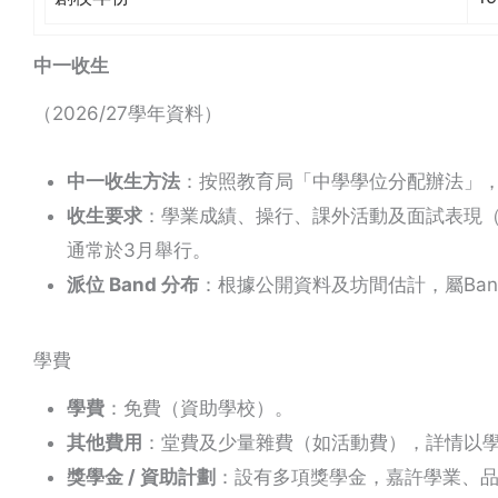
中一收生
（2026/27學年資料）
中一收生方法
：按照教育局「中學學位分配辦法」
收生要求
：學業成績、操行、課外活動及面試表現
通常於3月舉行。
派位 Band 分布
：根據公開資料及坊間估計，屬Band 
學費
學費
：免費（資助學校）。
其他費用
：堂費及少量雜費（如活動費），詳情以
獎學金 / 資助計劃
：設有多項獎學金，嘉許學業、