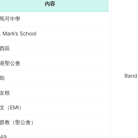
內容
馬可中學
. Mark’s School
西區
港聖公會
Band
助
女校
文（EMI）
督教（聖公會）
949