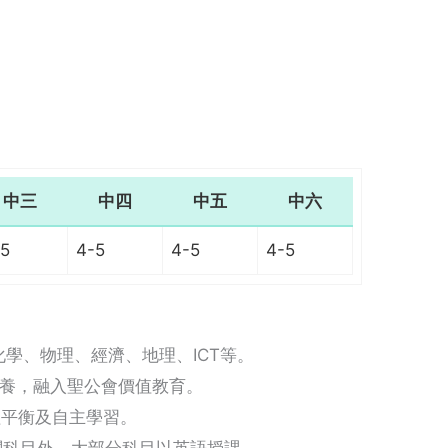
中三
中四
中五
中六
-5
4-5
4-5
4-5
學、物理、經濟、地理、ICT等。
培養，融入聖公會價值教育。
理平衡及自主學習。
關科目外，大部分科目以英語授課。