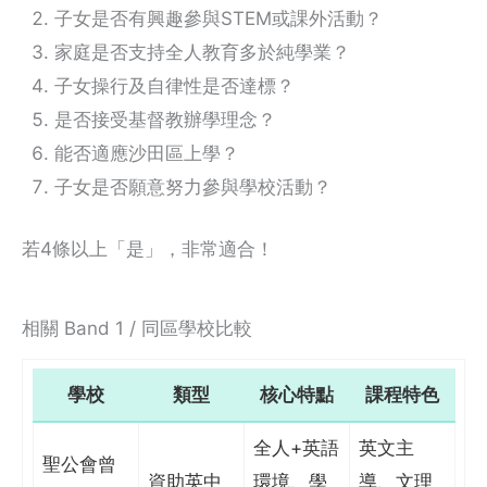
子女是否有興趣參與STEM或課外活動？
家庭是否支持全人教育多於純學業？
子女操行及自律性是否達標？
是否接受基督教辦學理念？
能否適應沙田區上學？
子女是否願意努力參與學校活動？
若4條以上「是」，非常適合！
相關 Band 1 / 同區學校比較
學校
類型
核心特點
課程特色
全人+英語
英文主
聖公會曾
資助英中
環境、學
導、文理