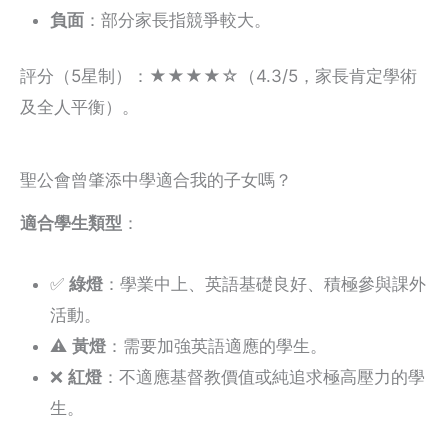
負面
：部分家長指競爭較大。
評分（5星制）：★★★★☆（4.3/5，家長肯定學術
及全人平衡）。
聖公會曾肇添中學適合我的子女嗎？
適合學生類型
：
✅
綠燈
：學業中上、英語基礎良好、積極參與課外
活動。
⚠️
黃燈
：需要加強英語適應的學生。
❌
紅燈
：不適應基督教價值或純追求極高壓力的學
生。