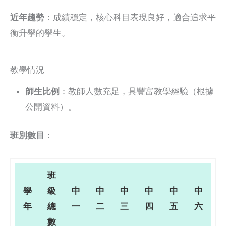
近年趨勢
：成績穩定，核心科目表現良好，適合追求平
衡升學的學生。
教學情況
師生比例
：教師人數充足，具豐富教學經驗（根據
公開資料）。
班別數目
：
班
學
級
中
中
中
中
中
中
年
總
一
二
三
四
五
六
數