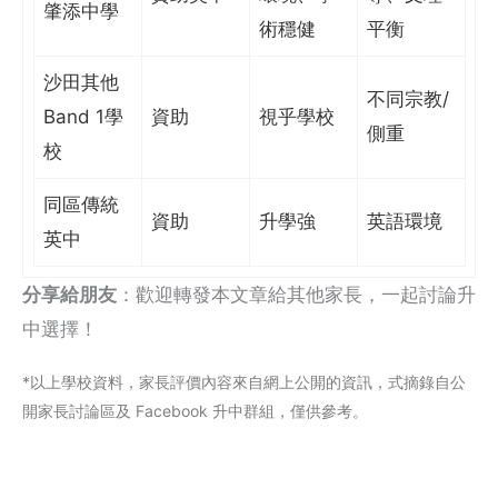
肇添中學
術穩健
平衡
沙田其他
不同宗教/
Band 1學
資助
視乎學校
側重
校
同區傳統
資助
升學強
英語環境
英中
分享給朋友
：歡迎轉發本文章給其他家長，一起討論升
中選擇！
*以上學校資料，家長評價內容來自網上公閞的資訊，式摘錄自公
開家長討論區及 Facebook 升中群組，僅供參考。