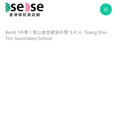
Skip
to
content
Band 1中學 | 聖公會曾肇添中學 S.K.H. Tsang Shiu
Tim Secondary School