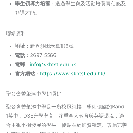
學生領導力培養
：透過學生會及活動培養責任感及
領導才能。
聯絡資料
地址
：新界沙田禾輋邨6號
電話
：2697 5566
電郵
：
info@skhtst.edu.hk
官方網站
：
https://www.skhtst.edu.hk/
聖公會曾肇添中學好唔好
聖公會曾肇添中學是一所校風純樸、學術穩健的Band
1英中，DSE升學率高，注重全人教育與英語環境，適
合重視平衡發展的學生。優點在於師資穩定、設施完善