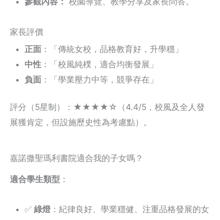
參觀內容：
校園導覽、教學分享及家長問答。
家長評價
正面
：「傳統女校，品格教育好，升學穩」
中性
：「校風純樸，適合均衡發展」
負面
：「學業壓力中等，競爭存在」
評分（5星制）：★★★★☆（4.4/5，校風及全人發
展獲肯定，但設施歷史性為考慮點）。
嘉諾撒聖瑪利書院適合我的子女嗎？
適合學生類型
：
✅
綠燈
：紀律良好、學業穩健、注重品格發展的女