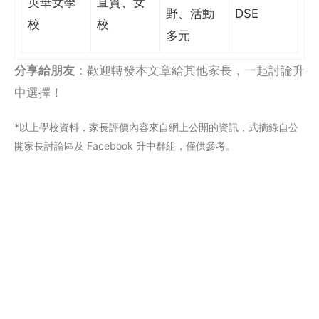
英華女學
直資、女
野、活動
DSE
校
校
多元
分享給朋友
：歡迎轉發本文章給其他家長，一起討論升
中選擇！
*以上學校資料，家長評價內容來自網上公閞的資訊，式摘錄自公
開家長討論區及 Facebook 升中群組，僅供參考。