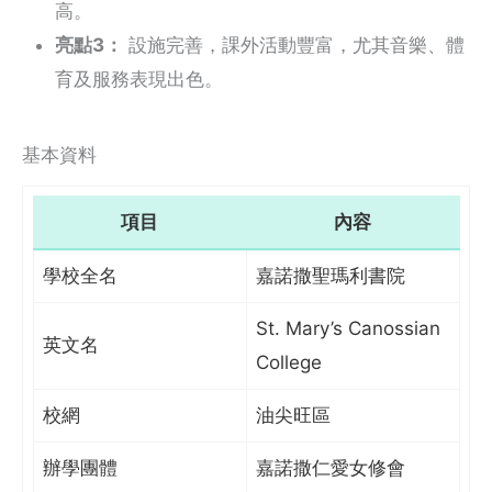
高。
亮點3：
設施完善，課外活動豐富，尤其音樂、體
育及服務表現出色。
基本資料
項目
內容
學校全名
嘉諾撒聖瑪利書院
St. Mary’s Canossian
英文名
College
校網
油尖旺區
辦學團體
嘉諾撒仁愛女修會