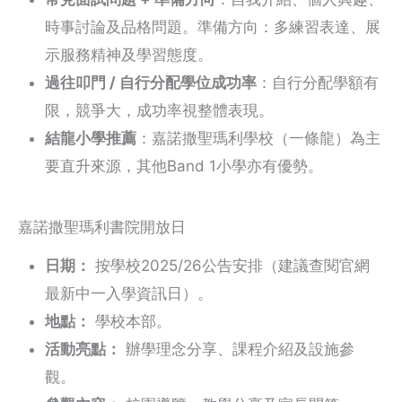
時事討論及品格問題。準備方向：多練習表達、展
示服務精神及學習態度。
過往叩門 / 自行分配學位成功率
：自行分配學額有
限，競爭大，成功率視整體表現。
結龍小學推薦
：嘉諾撒聖瑪利學校（一條龍）為主
要直升來源，其他Band 1小學亦有優勢。
嘉諾撒聖瑪利書院開放日
日期：
按學校2025/26公告安排（建議查閱官網
最新中一入學資訊日）。
地點：
學校本部。
活動亮點：
辦學理念分享、課程介紹及設施參
觀。