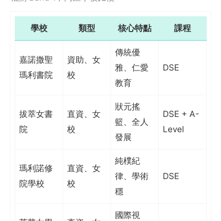
學校
類型
核心特點
課程
傳統優
嘉諾撒聖
資助、女
雅、仁愛
DSE
瑪利書院
校
教育
狀元搖
拔萃女書
直資、女
DSE + A-
籃、全人
院
校
Level
發展
純樸紀
瑪利諾修
直資、女
律、學術
DSE
院學校
校
穩
國際視