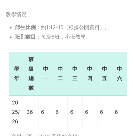
教學情況
師生比例
：約1:12-15（根據公開資料）。
班別數目
：每級6班，小班教學。
班
學
級
中
中
中
中
中
中
年
總
一
二
三
四
五
六
數
20
25/
36
6
6
6
6
6
6
26