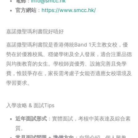
電郵
：
info@smcc.hk
官方網站
：
https://www.smcc.hk/
嘉諾撒聖瑪利書院好唔好
嘉諾撒聖瑪利書院是香港傳統Band 1天主教女校，優
勢在於優雅校風、穩健學術及全人發展，適合注重品德
與均衡教育的女生。學校師資優秀、設施完善且免學
費，惟競爭存在，家長需考慮子女能否適應女校環境及
學習要求。
入學攻略 & 面試Tips
近年面試形式
：實體面試，考核中英表達及綜合素
質。
常見面試問題 + 準備方向
：自我介紹、個人興趣、