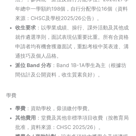
年總中一學額約198個，自行分配學位16個（資料
來源：CHSC及學校2025/26公告）。
收生要求
：以學業成績、操行、課外活動及其他成
就作遴選準則，面試表現佔重要比重。所有合資格
申請者均有機會獲邀面試，重點考核中英表達、溝
通技巧及個人品格。
派位 Band 分布
：Band 1B-1A學生為主（根據坊
間估計及公開資料，收生質素良好）。
學費
學費
：資助學校，毋須繳付學費。
其他費用
：堂費及其他非標準項目收費（按教育局
批准，資料來源：CHSC 2025/26）。