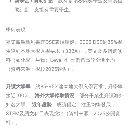
獎學金 / 資助計劃
：設有多項校內獎學金及經濟援
助計劃，支援有需要學生。
學術表現
嘉諾撒聖瑪利書院DSE表現穩健。2025 DSE約85%學
生達到本地大學入學要求（332A），英文及多個選修
科（如化學、生物）Level 4+比例遠高於全港平均
（資料來源：學校2025報告）。
升讀大學率
：約85-95%達本地大學入學要求，升學率
接近100%。
海外大學錄取情況
：部分畢業生升讀海外
知名大學。
近年趨勢
：成績穩定，注重均衡發展，
STEM及語文科目表現突出（資料來源：2025公開資
料）。