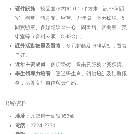
硬件設施
：校園面積約10,000平方米，設36間課
室、禮堂、體育館、聖堂、大球場、雨天操場、5
間實驗室、多媒體學習中心、圖書館、音樂室、美
術室等（資料來源：CHSC）。
課外活動數量及質素
：多元體藝及服務活動，質素
良好。
近年主要成就
：多項學術、音樂及服務比賽獲獎。
學生領導力培養
：透過學生會、領袖培訓及社群服
務，培養女生自信與責任感。
聯絡資料
地址
：九龍柯士甸道162號
電話
：2724 2771