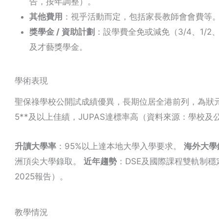
告，按年調整）。
其他費用
：視乎活動而定，包括家長教師會會費等
獎學金 / 資助計劃
：設學費全免或減免（3/4、1/
及才藝獎學金。
學術表現
聖保祿學校公開試成績優異，長期位居全港前列，為狀元學
5**及以上佳績，JUPAS達標率高（資料來源：學校及
升讀大學率
：95%以上達本地大學入學要求。
海外大學
洲頂尖大學錄取。
近年趨勢
：DSE及國際課程雙軌制穩
2025報告）。
教學情況