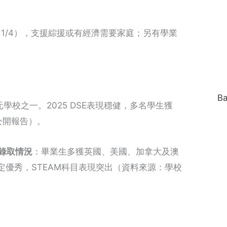
。
2、1/4），支援綜援或有經濟需要家庭；另有學業
B
校之一。2025 DSE表現穩健，多名學生獲
公開報告）。
錄取情況
：畢業生多獲英國、美國、加拿大及澳
定優秀，STEAM科目表現突出（資料來源：學校