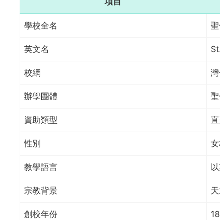
項目
學校全名
聖
英文名
St
校網
灣
辦學團體
聖
資助類型
直
性別
女
教學語言
以
宗教背景
天
創校年份
1