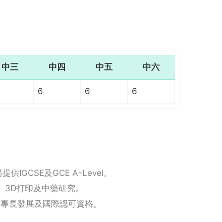
中三
中四
中五
中六
6
6
6
IGCSE及GCE A-Level。
機、3D打印及中藥研究。
重專長發展及國際認可資格。