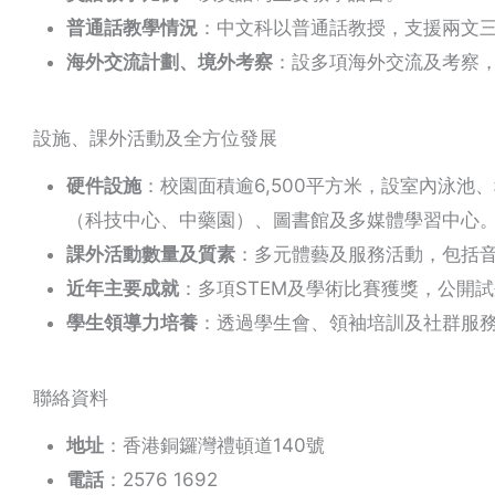
普通話教學情況
：中文科以普通話教授，支援兩文
海外交流計劃、境外考察
：設多項海外交流及考察
設施、課外活動及全方位發展
硬件設施
：校園面積逾6,500平方米，設室內泳池
（科技中心、中藥園）、圖書館及多媒體學習中心
課外活動數量及質素
：多元體藝及服務活動，包括音
近年主要成就
：多項STEM及學術比賽獲獎，公開
學生領導力培養
：透過學生會、領袖培訓及社群服
聯絡資料
地址
：香港銅鑼灣禮頓道140號
電話
：2576 1692