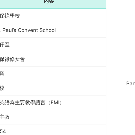
內容
保祿學校
. Paul’s Convent School
仔區
保祿修女會
資
Ba
校
英語為主要教學語言（EMI）
主教
854