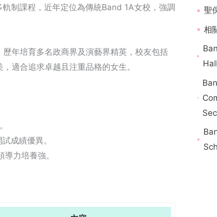
l等多軌制課程，近年定位為傳統Band 1A女校，強調
聖
相關
Ba
，歷年培育多名政商界及演藝界精英，校友包括
Hal
美，適合追求卓越且注重品格的女生。
Ba
Com
Sec
。
Ba
，公開試成績優異。
Sch
領導力培養強。