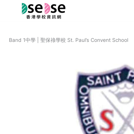
Skip
to
content
Band 1中學 | 聖保祿學校 St. Paul’s Convent School