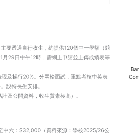
主要透過自行收生，約提供120個中一學額（競
1月29日中午12時，需網上申請並上傳成績表等
Ba
表現及操行20%。分兩輪面試，重點考核中英表
Com
格。設特長生安排。
坊間估計及公開資料，收生質素極高）。
至中六：$32,000（資料來源：學校2025/26公