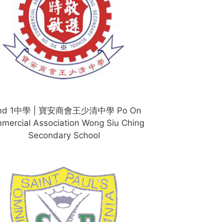
nd 1中學 | 寶安商會王少清中學 Po On
mercial Association Wong Siu Ching
Secondary School