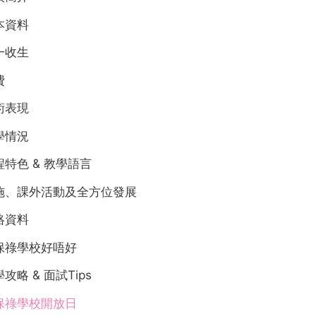
本資料
一收生
費
術表現
學情況
程特色 & 教學語言
施、課外活動及全方位發展
絡資料
保祿學校好唔好
攻略 & 面試Tips
保祿學校開放日