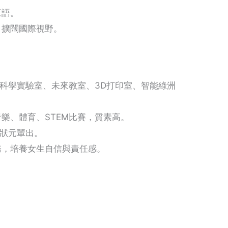
三語。
，擴闊國際視野。
、科學實驗室、未來教室、3D打印室、智能綠洲
。
樂、體育、STEM比賽，質素高。
試狀元輩出。
務，培養女生自信與責任感。