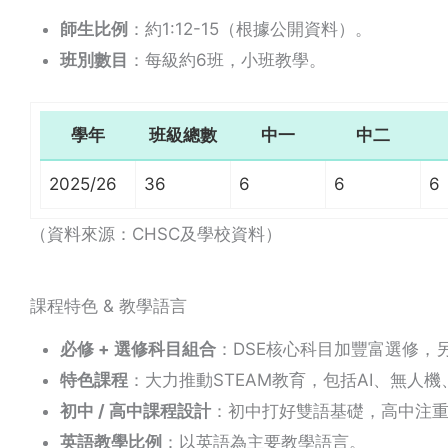
師生比例
：約1:12-15（根據公開資料）。
班別數目
：每級約6班，小班教學。
學年
班級總數
中一
中二
2025/26
36
6
6
6
（資料來源：CHSC及學校資料）
課程特色 & 教學語言
必修 + 選修科目組合
：DSE核心科目加豐富選修，另提供
特色課程
：大力推動STEAM教育，包括AI、無人
初中 / 高中課程設計
：初中打好雙語基礎，高中注
英語教學比例
：以英語為主要教學語言。