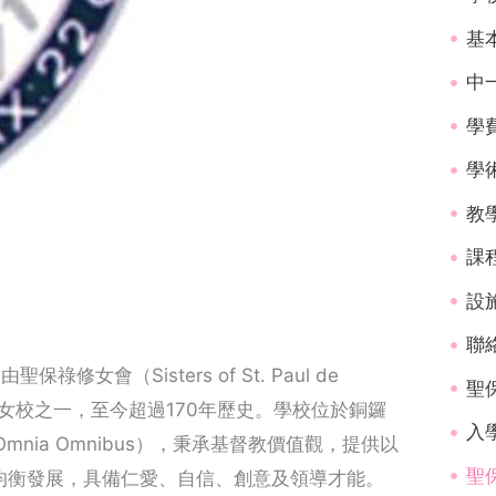
基
中
學
學
教
課
設
聯
由聖保祿修女會（Sisters of St. Paul de
聖
主教女校之一，至今超過170年歷史。學校位於銅鑼
入學
le」（Omnia Omnibus），秉承基督教價值觀，提供以
聖
均衡發展，具備仁愛、自信、創意及領導才能。