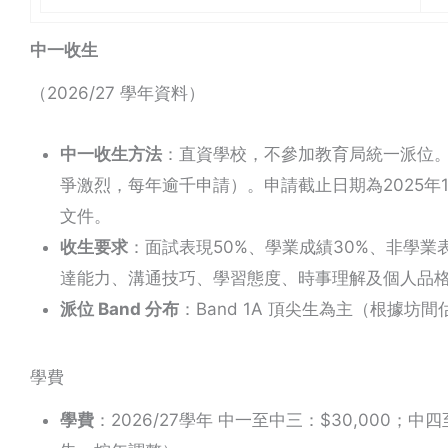
中一收生
（2026/27 學年資料）
中一收生方法
：直資學校，不參加教育局統一派位。
爭激烈，每年逾千申請）。申請截止日期為2025年1
文件。
收生要求
：面試表現50%、學業成績30%、非學業
達能力、溝通技巧、學習態度、時事理解及個人品
派位 Band 分布
：Band 1A 頂尖生為主（根據
學費
學費
：2026/27學年 中一至中三：$30,000；中四