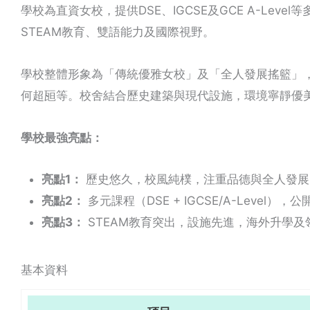
學校為直資女校，提供DSE、IGCSE及GCE A-Leve
STEAM教育、雙語能力及國際視野。
學校整體形象為「傳統優雅女校」及「全人發展搖籃」
何超瓸等。校舍結合歷史建築與現代設施，環境寧靜優
學校最強亮點：
亮點1：
歷史悠久，校風純樸，注重品德與全人發展
亮點2：
多元課程（DSE + IGCSE/A-Level）
亮點3：
STEAM教育突出，設施先進，海外升學及
基本資料