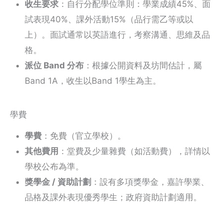
收生要求
：自行分配學位準則：學業成績45%、面
試表現40%、課外活動15%（品行需乙等或以
上）。面試通常以英語進行，考察溝通、思維及品
格。
派位 Band 分布
：根據公開資料及坊間估計，屬
Band 1A，收生以Band 1學生為主。
學費
學費
：免費（官立學校）。
其他費用
：堂費及少量雜費（如活動費），詳情以
學校公布為準。
獎學金 / 資助計劃
：設有多項獎學金，嘉許學業、
品格及課外表現優秀學生；政府資助計劃適用。