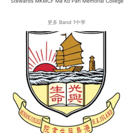
Stewards MKMCF Ma Ko Pan Memorial College
更多 Band 1中學