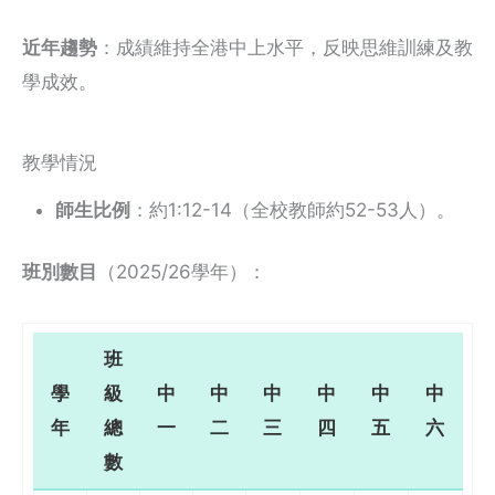
近年趨勢
：成績維持全港中上水平，反映思維訓練及教
學成效。
教學情況
師生比例
：約1:12-14（全校教師約52-53人）。
班別數目
（2025/26學年）：
班
學
級
中
中
中
中
中
中
年
總
一
二
三
四
五
六
數