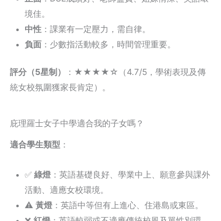
境佳。
中性
：課業有一定壓力，需自律。
負面
：少數指活動較多，時間管理重要。
評分（5星制）
：★★★★☆（4.7/5，學術表現及傳
統女校氛圍獲家長肯定）。
庇理羅士女子中學適合我的子女嗎？
適合學生類型
：
✅
綠燈
：英語基礎良好、學業中上、願意參與課外
活動、適應女校環境。
⚠️
黃燈
：英語中等但有上進心、住港島或東區。
❌
紅燈
：英語較弱或不適應傳統校風及單性別環