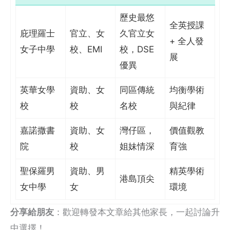
歷史最悠
全英授課
庇理羅士
官立、女
久官立女
+ 全人發
女子中學
校、EMI
校，DSE
展
優異
英華女學
資助、女
同區傳統
均衡學術
校
校
名校
與紀律
嘉諾撒書
資助、女
灣仔區，
價值觀教
院
校
姐妹情深
育強
聖保羅男
資助、男
精英學術
港島頂尖
女中學
女
環境
分享給朋友
：歡迎轉發本文章給其他家長，一起討論升
中選擇！