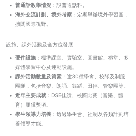
普通話教學情況
：設普通話科。
海外交流計劃、境外考察
：定期舉辦境外學習團，
擴闊國際視野。
設施、課外活動及全方位發展
硬件設施
：標準課室、實驗室、圖書館、禮堂、多
媒體學習中心及運動設施。
課外活動數量及質素
：逾30種學會、校隊及制服
團隊，包括音樂、朗誦、舞蹈、田徑、管樂團等。
近年主要成就
：DSE佳績、校際比賽（音樂、體
育）屢獲獎項。
學生領導力培養
：透過學生會、社制及各類計劃培
養領導才能。