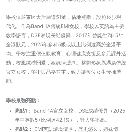
學校位於東區天后廟道51號，佔地寬敞，設施逐步現
代化。作為Band 1A傳統EMI女校，學校以英語為主要
教學語言，DSE表現長期優異，2017年曾誕生7科5**
全港狀元，2025年多科5級或以上比例遠高於全港平
均。學校注重價值觀教育、心理健康支援及多元課外活
動，校風純樸關愛，姐妹情濃厚。整體形象為港島傳統
官立女校，學術與品格並重，致力讓每位女生發揮潛
能。
學校最強亮點：
亮點1：
Band 1A官立女校，DSE成績優異（2025
年中英數5+比例達42.1%），升大學率高。
亮點2：
EMI英語環境濃厚，歷史悠久，姐妹情