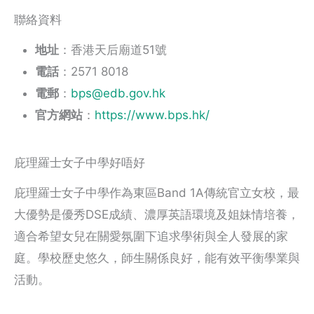
聯絡資料
地址
：香港天后廟道51號
電話
：2571 8018
電郵
：
bps@edb.gov.hk
官方網站
：
https://www.bps.hk/
庇理羅士女子中學好唔好
庇理羅士女子中學作為東區Band 1A傳統官立女校，最
大優勢是優秀DSE成績、濃厚英語環境及姐妹情培養，
適合希望女兒在關愛氛圍下追求學術與全人發展的家
庭。學校歷史悠久，師生關係良好，能有效平衡學業與
活動。