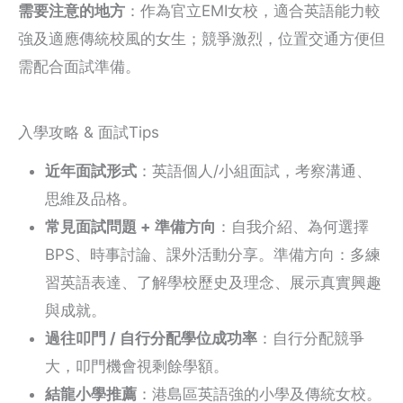
需要注意的地方
：作為官立EMI女校，適合英語能力較
強及適應傳統校風的女生；競爭激烈，位置交通方便但
需配合面試準備。
入學攻略 & 面試Tips
近年面試形式
：英語個人/小組面試，考察溝通、
思維及品格。
常見面試問題 + 準備方向
：自我介紹、為何選擇
BPS、時事討論、課外活動分享。準備方向：多練
習英語表達、了解學校歷史及理念、展示真實興趣
與成就。
過往叩門 / 自行分配學位成功率
：自行分配競爭
大，叩門機會視剩餘學額。
結龍小學推薦
：港島區英語強的小學及傳統女校。