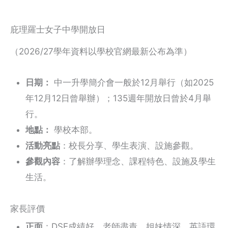
庇理羅士女子中學開放日
（2026/27學年資料以學校官網最新公布為準）
日期：
中一升學簡介會一般於12月舉行（如2025
年12月12日曾舉辦）；135週年開放日曾於4月舉
行。
地點：
學校本部。
活動亮點
：校長分享、學生表演、設施參觀。
參觀內容
：了解辦學理念、課程特色、設施及學生
生活。
家長評價
正面
：DSE成績好、老師盡責、姐妹情深、英語環