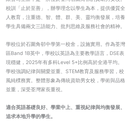
校訓「止於至善」，辦學理念以學生為本，提供優質全
人教育，注重德、智、體、群、美、靈均衡發展，培養
學生具備兩文三語能力、批判思維及服務社會的精神。
學校位於石圍角邨中學第一校舍，設施實用。作為荃灣
區Band 1B英中，學校以英語為主要教學語言，DSE表
現穩健，2025年有多科Level 5+比例高於全港平均。
學校強調紀律與關愛並重、STEM教育及服務學習，校
風純樸務實。整體形象為傳統資助男女校，學術與品格
並重，深受荃灣家長重視。
適合英語基礎良好、學業中上、重視紀律與均衡發展、
追求本地升學的學生。