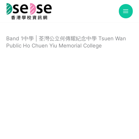
Skip
to
content
Band 1中學 | 荃灣公立何傳耀紀念中學 Tsuen Wan
Public Ho Chuen Yiu Memorial College