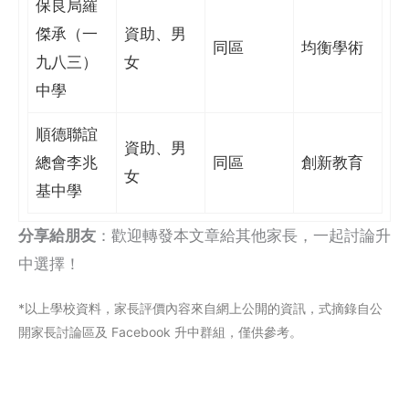
保良局羅
傑承（一
資助、男
同區
均衡學術
九八三）
女
中學
順德聯誼
資助、男
總會李兆
同區
創新教育
女
基中學
分享給朋友
：歡迎轉發本文章給其他家長，一起討論升
中選擇！
*以上學校資料，家長評價內容來自網上公閞的資訊，式摘錄自公
開家長討論區及 Facebook 升中群組，僅供參考。