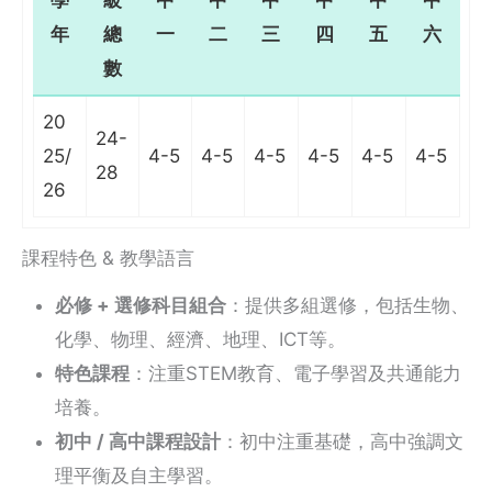
學
級
中
中
中
中
中
中
年
總
一
二
三
四
五
六
數
20
24-
25/
4-5
4-5
4-5
4-5
4-5
4-5
28
26
課程特色 & 教學語言
必修 + 選修科目組合
：提供多組選修，包括生物、
化學、物理、經濟、地理、ICT等。
特色課程
：注重STEM教育、電子學習及共通能力
培養。
初中 / 高中課程設計
：初中注重基礎，高中強調文
理平衡及自主學習。