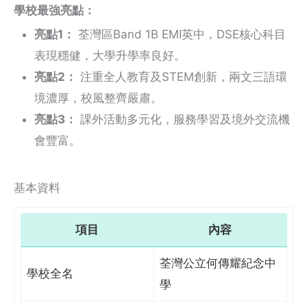
學校最強亮點：
亮點1：
荃灣區Band 1B EMI英中，DSE核心科目
表現穩健，大學升學率良好。
亮點2：
注重全人教育及STEM創新，兩文三語環
境濃厚，校風整齊嚴肅。
亮點3：
課外活動多元化，服務學習及境外交流機
會豐富。
基本資料
項目
內容
荃灣公立何傳耀紀念中
學校全名
學