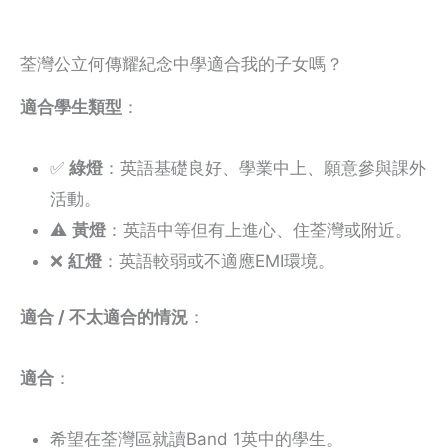
荃灣公立何傳耀紀念中學適合我的子女嗎？
適合學生類型
：
✅
綠燈
：英語基礎良好、學業中上、願意參與課外
活動。
⚠️
黃燈
：英語中等但有上進心、住荃灣或附近。
❌
紅燈
：英語較弱或不適應EMI環境。
適合 / 不太適合的情況
：
適合
：
希望在荃灣區就讀Band 1英中的學生。