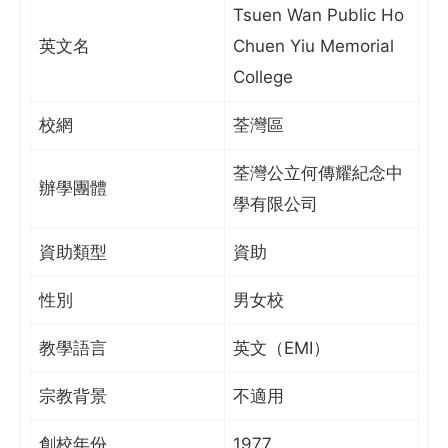
Tsuen Wan Public Ho
英文名
Chuen Yiu Memorial
College
校網
荃灣區
荃灣公立何傳耀紀念中
辦學團體
學有限公司
資助類型
資助
性別
男女校
教學語言
英文（EMI）
宗教背景
不適用
創校年份
1977