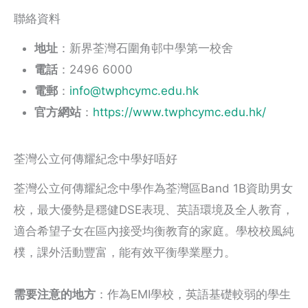
聯絡資料
地址
：新界荃灣石圍角邨中學第一校舍
電話
：2496 6000
電郵
：
info@twphcymc.edu.hk
官方網站
：
https://www.twphcymc.edu.hk/
荃灣公立何傳耀紀念中學好唔好
荃灣公立何傳耀紀念中學作為荃灣區Band 1B資助男女
校，最大優勢是穩健DSE表現、英語環境及全人教育，
適合希望子女在區內接受均衡教育的家庭。學校校風純
樸，課外活動豐富，能有效平衡學業壓力。
需要注意的地方
：作為EMI學校，英語基礎較弱的學生