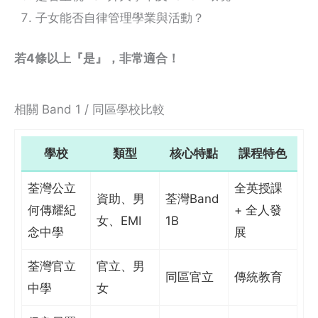
子女能否自律管理學業與活動？
若4條以上『是』，非常適合！
相關 Band 1 / 同區學校比較
學校
類型
核心特點
課程特色
荃灣公立
全英授課
資助、男
荃灣Band
何傳耀紀
+ 全人發
女、EMI
1B
念中學
展
荃灣官立
官立、男
同區官立
傳統教育
中學
女