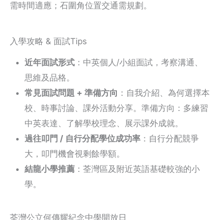
需時間適應；石圍角位置交通需規劃。
入學攻略 & 面試Tips
近年面試形式
：中英個人/小組面試，考察溝通、
思維及品格。
常見面試問題 + 準備方向
：自我介紹、為何選擇本
校、時事討論、課外活動分享。準備方向：多練習
中英表達、了解學校理念、展示課外成就。
過往叩門 / 自行分配學位成功率
：自行分配競爭
大，叩門機會視剩餘學額。
結龍小學推薦
：荃灣區及附近英語基礎較強的小
學。
荃灣公立何傳耀紀念中學開放日