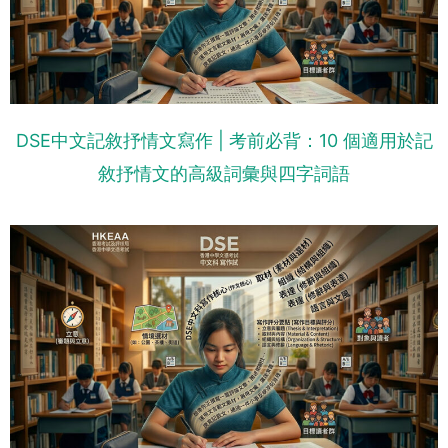
DSE中文記敘抒情文寫作 | 考前必背：10 個適用於記
敘抒情文的高級詞彙與四字詞語