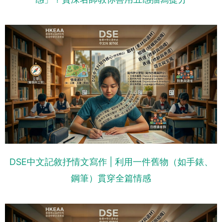
DSE中文記敘抒情文寫作 | 利用一件舊物（如手錶、
鋼筆）貫穿全篇情感