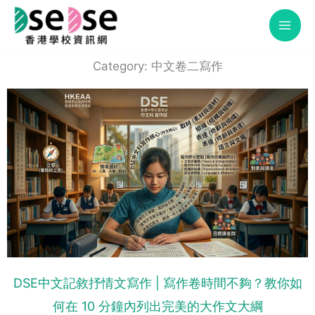
Skip
to
content
Category: 中文卷二寫作
DSE中文記敘抒情文寫作 | 寫作卷時間不夠？教你如
何在 10 分鐘內列出完美的大作文大綱