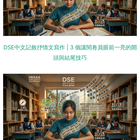
DSE中文記敘抒情文寫作 | 3 個讓閱卷員眼前一亮的開
頭與結尾技巧