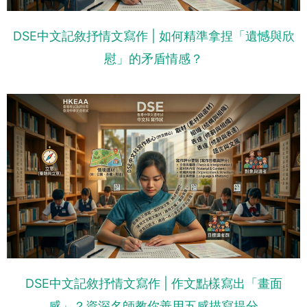
DSE中文記敘抒情文寫作 | 如何精準拿捏「遺憾與欣
慰」的矛盾情感？
DSE中文記敘抒情文寫作 | 作文點樣寫出「畫面
感」？資深名師教你善用五感描寫提分