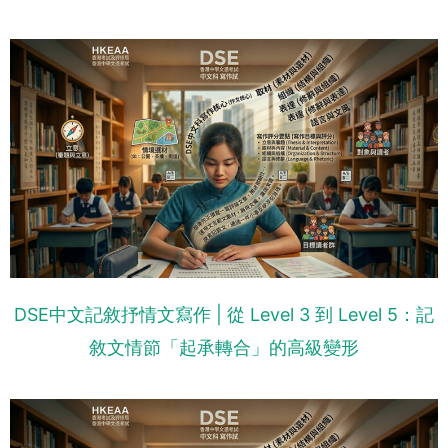
DSE中文記敘抒情文寫作 | 從 Level 3 到 Level 5：記
敘文情節「起承轉合」的高級變形