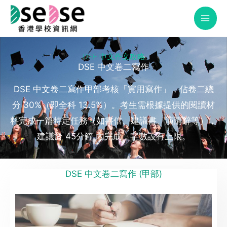
Skip
to
content
DSE 中文作文攻略
DSE 中文卷二寫作
DSE 中文卷二寫作甲部考核「實用寫作」，佔卷二總
分 30%（即全科 13.5%）。考生需根據提供的閱讀材
料完成一篇特定任務（如書信、建議書、演講辭等），
建議於 45分鐘 內完成，字數設有上限。
DSE 中文卷二寫作 (甲部)