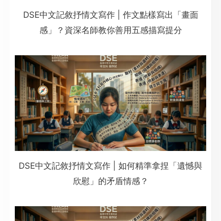
DSE中文記敘抒情文寫作 | 作文點樣寫出「畫面
感」？資深名師教你善用五感描寫提分
DSE中文記敘抒情文寫作 | 如何精準拿捏「遺憾與
欣慰」的矛盾情感？