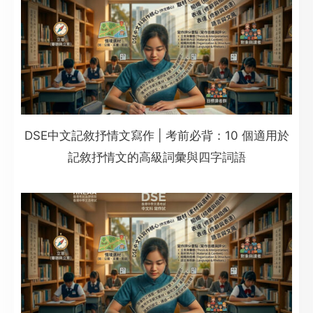
DSE中文記敘抒情文寫作 | 考前必背：10 個適用於
記敘抒情文的高級詞彙與四字詞語