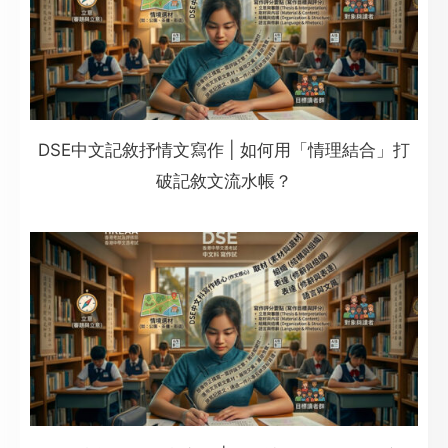
DSE中文記敘抒情文寫作 | 如何用「情理結合」打
破記敘文流水帳？