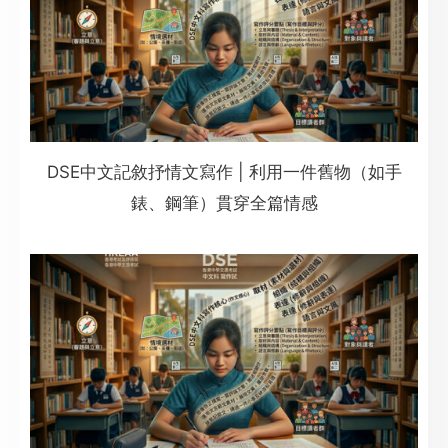
DSE中文記敘抒情文寫作 | 利用一件舊物（如手
錶、鋼筆）貫穿全篇情感