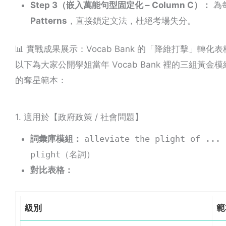
Step 3（嵌入萬能句型固定化 – Column C）：
為
Patterns
，直接鎖定文法，杜絕考場失分。
📊 實戰成果展示：Vocab Bank 的「降維打擊」轉化表
以下為大家公開學姐當年 Vocab Bank 裡的三組黃金模組，
的奪星範本：
1. 適用於【政府政策 / 社會問題】
詞彙庫模組：
alleviate the plight of ...
plight
（名詞）
對比表格：
級別
範