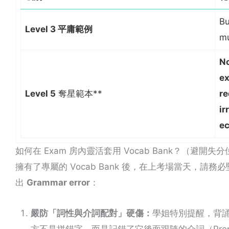
Bu
Level 3 平庸範例
mu
No
ex
Level 5
奪星範本**
re
ir
e
如何在 Exam 房內靈活套用 Vocab Bank？（避開失分
擁有了專屬的 Vocab Bank 後，在上考場當天，
出
Grammar error
：
嚴防「詞性與介詞配對」硬傷：
學姐特別提醒，背