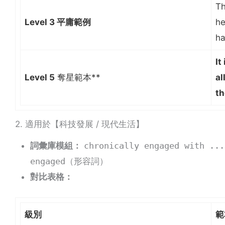
Th
Level 3 平庸範例
he
ha
It
Level 5
奪星範本**
al
th
2. 適用於【科技發展 / 現代生活】
詞彙庫模組：
chronically engaged with ...
engaged
（形容詞）
對比表格：
級別
範