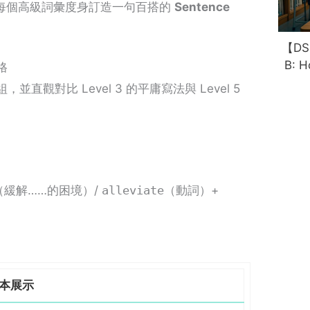
每個高級詞彙度身訂造一句百搭的
Sentence
【DSE
B: H
格
並直觀對比 Level 3 的平庸寫法與 Level 5
（緩解……的困境）/
alleviate
（動詞）+
本展示