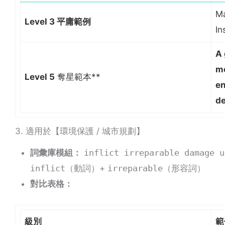
Ma
Level 3 平庸範例
In
A 
mo
Level 5
奪星範本**
en
de
3. 適用於【環境保護 / 城市規劃】
詞彙庫模組：
inflict irreparable damage u
inflict
（動詞）+
irreparable
（形容詞）
對比表格：
級別
範