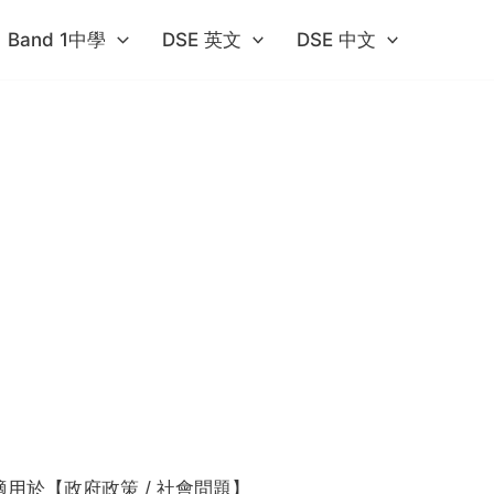
Band 1中學​
DSE 英文
DSE 中文
 適用於【政府政策 / 社會問題】