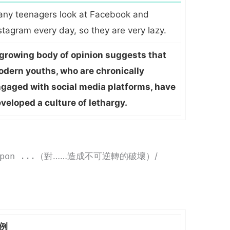
ny teenagers look at Facebook and
stagram every day, so they are very lazy.
growing body of opinion suggests that
dern youths, who are chronically
gaged with social media platforms, have
veloped a culture of lethargy.
pon ...
（對……造成不可逆轉的破壞）/
例