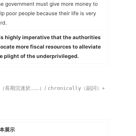
e government must give more money to
lp poor people because their life is very
rd.
 is highly imperative that the authorities
locate more fiscal resources to alleviate
e plight of the underprivileged.
（長期沉迷於……）/
chronically
（副詞）+
本展示