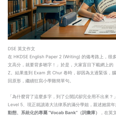
DSE 英文作文
在 HKDSE English Paper 2 (Writing)
文高分，就要背多啲字！」於是，大家盲目下載網上的「
Z。結果進到 Exam 房 Chur 卷時，卻因為太過緊
回原形，繼續狂寫小學雞簡單句。
「為什麼背了這麼多字，到了公開試卻完全用不出來？」
Level 5、現正就讀港大法律系的滿分學姐，親述她
動態、系統化的專屬 “Vocab Bank”（詞彙庫）
，在英文