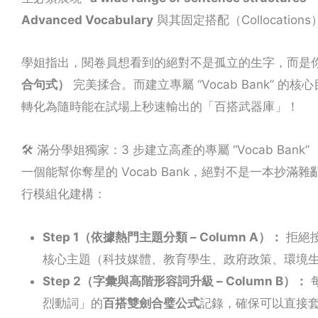
Advanced Vocabulary
與其固定搭配（Collocations
學姐指出，閱卷員想看到的絕對不是孤立的生字，而是
合句式）
完美揉合。而建立專屬 “Vocab Bank”
轉化為隨時能在試場上秒速輸出的「百搭武器庫」！
🛠️ 滿分學姐獨家：3 步建立高產的專屬 “Vocab Bank”
一個能幫你奪星的 Vocab Bank，絕對不是一本抄滿
行模組化建構：
Step 1（依據熱門主題分類 – Column A）：
拒絕按
核心主題（科技媒體、教育學生、政府政策、環境
Step 2（字彙與高階形容詞升級 – Column B）：
烈動詞」的
百搭雙劍合璧公式
記錄，確保可以直接