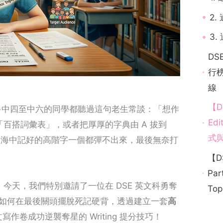
2
3
DS
行榜
線
【D
 的備考路上，很多中四至中六的同學都聽過這句老生常談：「想作
Ed
百搭詞彙表」，或者把厚厚的字典由 A 拔到
式
張，腦海中記好的高階字一個都彈不出來，最後無奈打
【D
Par
今天，我們特別邀請了一位在 DSE 英文科勇奪
Top
當年如何在最後關頭擺脫死記硬背，透過建立一套
高
寫作卷成功逆襲奪星的 Writing 提分技巧！