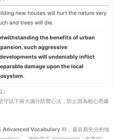
ilding new houses will hurt the nature very
ch and trees will die.
twithstanding the benefits of urban
pansion, such aggressive
developments will undeniably inflict
reparable damage upon the local
cosystem.
位）
請務必堅守以下兩大滿分防禦心法，防止因為粗心而爆
誦
Advanced Vocabulary
時，最容易失分的地