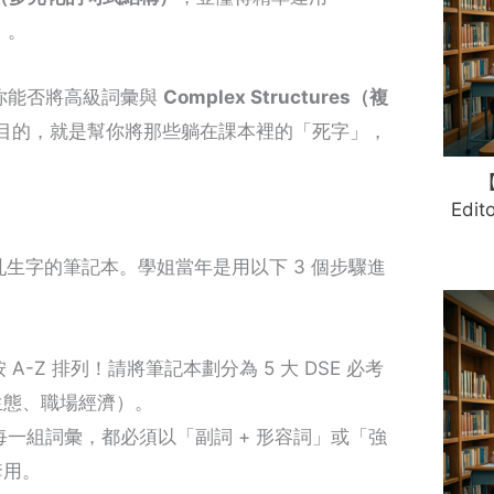
）。
你能否將高級詞彙與
Complex Structures（複
 的核心目的，就是幫你將那些躺在課本裡的「死字」，
【
Ed
雜亂生字的筆記本。學姐當年是用以下 3 個步驟進
 A-Z 排列！請將筆記本劃分為 5 大 DSE 必考
生態、職場經濟）。
每一組詞彙，都必須以「副詞 + 形容詞」或「強
套用。