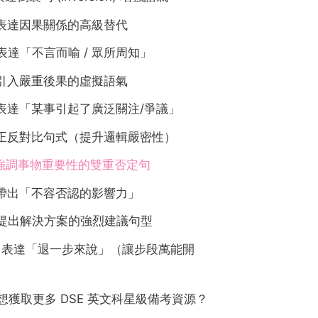
. 表達因果關係的高級替代
 表達「不言而喻 / 眾所周知」
. 引入嚴重後果的虛擬語氣
. 表達「某事引起了廣泛關注/爭議」
. 正反對比句式（提升邏輯嚴密性）
. 強調事物重要性的雙重否定句
. 帶出「不容否認的影響力」
. 提出解決方案的強烈建議句型
0. 表達「退一步來說」（讓步段萬能開
）
 想獲取更多 DSE 英文科星級備考資源？