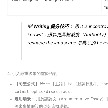
ma
💡
Writing 提分技巧：
用
It is incontro
knows”，語氣更具權威度（Authority
reshape the landscape
是典型的 Leve
4. 引入嚴重後果的虛擬語氣
【句型公式】
Were [主語] to [動詞原形], the 
catastrophic/disastrous.
適用場景：
用於議論文（Argumentative E
將來事情假設的倒裝虛擬語氣。