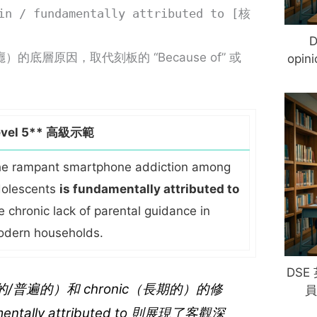
n / fundamentally attributed to [核
D
層原因，取代刻板的 “Because of” 或
opi
evel 5** 高級示範
e rampant smartphone addiction among
olescents
is fundamentally attributed to
e chronic lack of parental guidance in
dern households.
DS
的/普遍的）和
chronic
（長期的）的修
員
ntally attributed to
則展現了客觀深