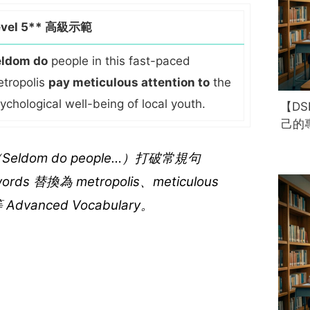
evel 5** 高級示範
eldom do
people in this fast-paced
tropolis
pay meticulous attention to
the
ychological well-being of local youth.
【D
己的專
n（Seldom do people…）打破常規句
ords 替換為
metropolis
、
meticulous
 Advanced Vocabulary。