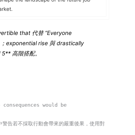
rket.
vertible that
代替 “Everyone
）；
exponential rise
與
drastically
l 5** 高階搭配。
consequences would be
ssay）中警告若不採取行動會帶來的嚴重後果，使用對