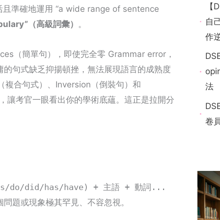
【
 “a wide range of sentence
自己
cabulary”（高級詞彙）
。
作
ences（簡單句），即使完全零 Grammar error，
DSE
。因為平庸的句式缺乏抑揚頓挫，無法展現語言的成熟度
op
ures（複合句式）、Inversion（倒裝句）和
法
章的節奏感，讓考官一眼看出你的學術底蘊。這正是拉開分
D
卷員
es/do/did/has/have) + 主語 + 動詞...
個問題或現象極其罕見、不容忽視。