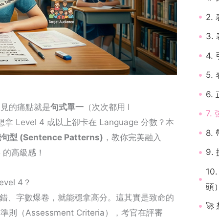
2
3.
4
5
6
時，最常見的痛點就是
句式單一
（次次都用 I
7
拿 Level 4 或以上卻卡在 Language 分數？本
8
型 (Sentence Patterns)
，教你完美融入
9
5 的高級感！
1
vel 4？
頭
r 沒錯、字數爆卷，就能穩拿高分。這其實是致命的

（Assessment Criteria），考官在評審