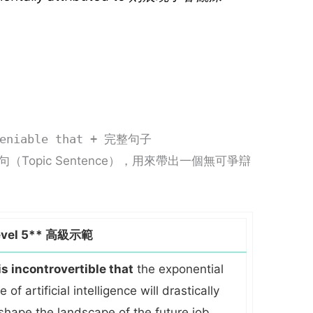
ndeniable that + 完整句子
首句（Topic Sentence），用來帶出一個無可爭辯
evel 5** 高級示範
 is incontrovertible that
the exponential
se of artificial intelligence will drastically
shape the landscape of the future job