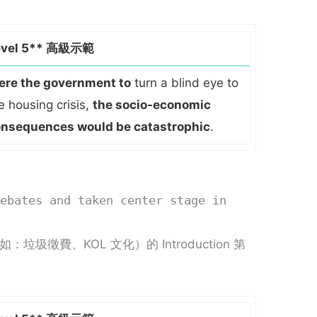
evel 5** 高級示範
re the government to
turn a blind eye to
e housing crisis,
the socio-economic
nsequences would be catastrophic
.
bates and taken center stage in
如：垃圾徵費、KOL 文化）的 Introduction 第