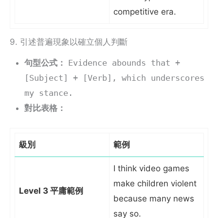
competitive era.
9. 引述普遍現象以確立個人判斷
句型公式：
Evidence abounds that +
[Subject] + [Verb], which underscores
my stance.
對比表格：
級別
範例
I think video games
make children violent
Level 3 平庸範例
because many news
say so.