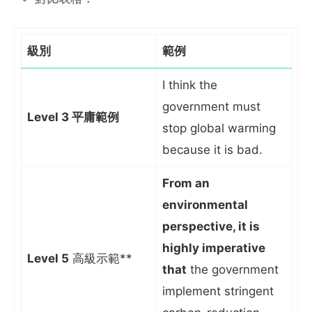
級別
範例
I think the
government must
Level 3 平庸範例
stop global warming
because it is bad.
From an
environmental
perspective, it is
highly imperative
Level 5
高級示範**
that
the government
implement stringent