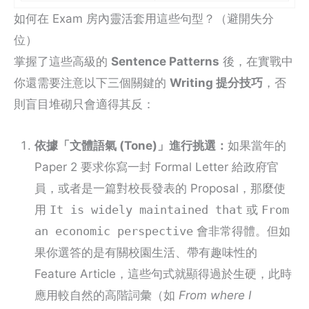
如何在 Exam 房內靈活套用這些句型？（避開失分
位）
掌握了這些高級的
Sentence Patterns
後，在實戰中
你還需要注意以下三個關鍵的
Writing 提分技巧
，否
則盲目堆砌只會適得其反：
依據「文體語氣 (Tone)」進行挑選：
如果當年的
Paper 2 要求你寫一封 Formal Letter 給政府官
員，或者是一篇對校長發表的 Proposal，那麼使
用
It is widely maintained that
或
From
an economic perspective
會非常得體。但如
果你選答的是有關校園生活、帶有趣味性的
Feature Article，這些句式就顯得過於生硬，此時
應用較自然的高階詞彙（如
From where I