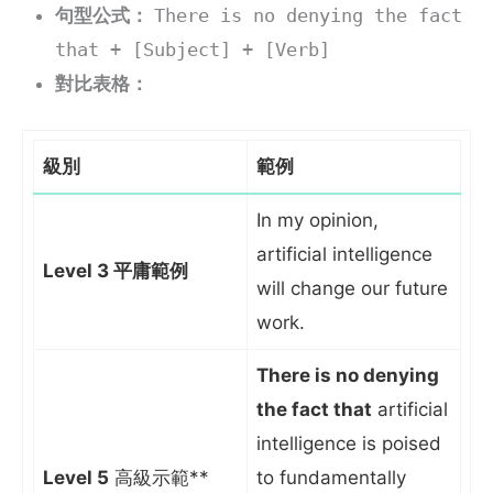
句型公式：
There is no denying the fact
that + [Subject] + [Verb]
對比表格：
級別
範例
In my opinion,
artificial intelligence
Level 3 平庸範例
will change our future
work.
There is no denying
the fact that
artificial
intelligence is poised
Level 5
高級示範**
to fundamentally