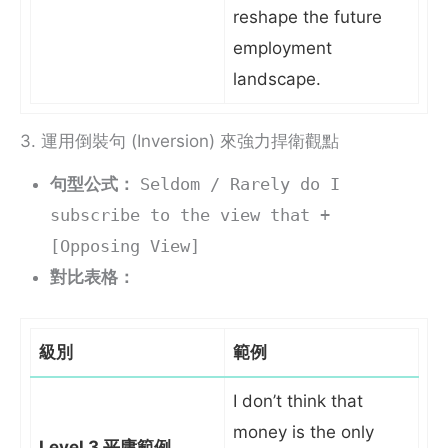
reshape the future
employment
landscape.
3. 運用倒裝句 (Inversion) 來強力捍衛觀點
句型公式：
Seldom / Rarely do I
subscribe to the view that +
[Opposing View]
對比表格：
級別
範例
I don’t think that
money is the only
Level 3 平庸範例