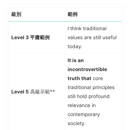
級別
範例
I think traditional
Level 3 平庸範例
values are still useful
today.
It is an
incontrovertible
truth that
core
traditional principles
Level 5
高級示範**
still hold profound
relevance in
contemporary
society.