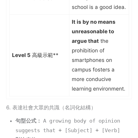
school is a good idea.
It is by no means
unreasonable to
argue that
the
prohibition of
Level 5
高級示範**
smartphones on
campus fosters a
more conducive
learning environment.
6. 表達社會大眾的共識（名詞化結構）
句型公式：
A growing body of opinion
suggests that + [Subject] + [Verb]