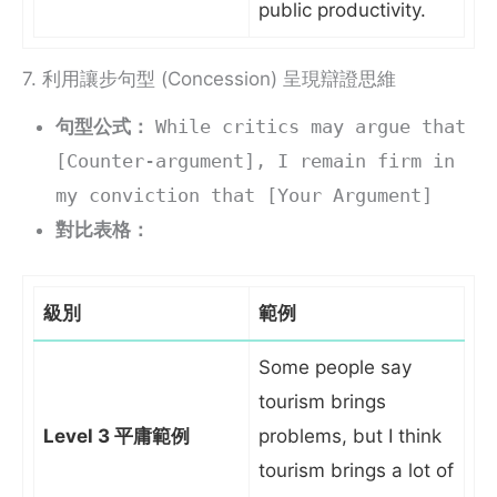
public productivity.
7. 利用讓步句型 (Concession) 呈現辯證思維
句型公式：
While critics may argue that
[Counter-argument], I remain firm in
my conviction that [Your Argument]
對比表格：
級別
範例
Some people say
tourism brings
Level 3 平庸範例
problems, but I think
tourism brings a lot of