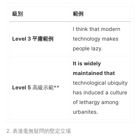
級別
範例
I think that modern
Level 3 平庸範例
technology makes
people lazy.
It is widely
maintained that
technological ubiquity
Level 5
高級示範**
has induced a culture
of lethargy among
urbanites.
2. 表達毫無疑問的堅定立場