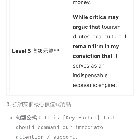
money.
While critics may
argue that
tourism
dilutes local culture,
I
remain firm in my
Level 5
高級示範**
conviction that
it
serves as an
indispensable
economic engine.
8. 強調某個核心價值或論點
句型公式：
It is [Key Factor] that
should command our immediate
attention / support.