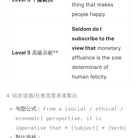
thing that makes
people happy.
Seldom do I
subscribe to the
view that
monetary
Level 5
高級示範**
affluence is the sole
determinant of
human felicity.
4. 站在道德/社會高度表達看法
句型公式：
From a [social / ethical /
economic] perspective, it is
imperative that + [Subject] + [Verb]
對比表格：