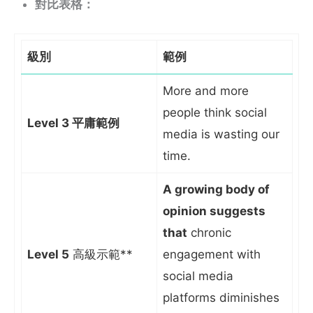
對比表格：
級別
範例
More and more
people think social
Level 3 平庸範例
media is wasting our
time.
A growing body of
opinion suggests
that
chronic
Level 5
高級示範**
engagement with
social media
platforms diminishes