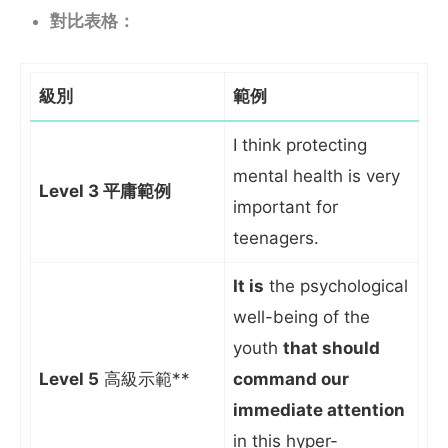
對比表格：
級別
範例
I think protecting
mental health is very
Level 3 平庸範例
important for
teenagers.
It is
the psychological
well-being of the
youth
that should
Level 5
高級示範**
command our
immediate attention
in this hyper-