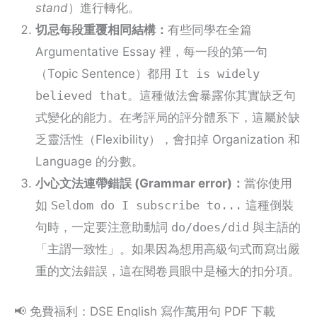
stand
）進行轉化。
切忌每段重覆相同結構：
有些同學在全篇
Argumentative Essay 裡，每一段的第一句
（Topic Sentence）都用
It is widely
believed that
。這種做法會暴露你其實缺乏句
式變化的能力。在考評局的評分體系下，這屬於缺
乏靈活性（Flexibility），會扣掉 Organization 和
Language 的分數。
小心文法連帶錯誤 (Grammar error)：
當你使用
如
Seldom do I subscribe to...
這種倒裝
句時，一定要注意助動詞
do/does/did
與主語的
「主謂一致性」。如果因為想用高級句式而寫出嚴
重的文法錯誤，這在閱卷員眼中是極大的扣分項。
📢 免費福利：DSE English 寫作萬用句 PDF 下載