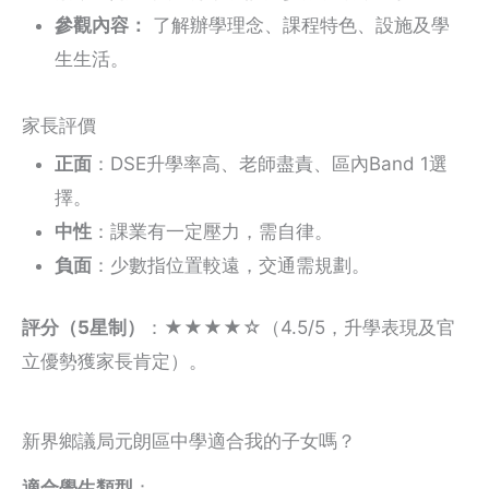
參觀內容：
了解辦學理念、課程特色、設施及學
生生活。
家長評價
正面
：DSE升學率高、老師盡責、區內Band 1選
擇。
中性
：課業有一定壓力，需自律。
負面
：少數指位置較遠，交通需規劃。
評分（5星制）
：★★★★☆（4.5/5，升學表現及官
立優勢獲家長肯定）。
新界鄉議局元朗區中學適合我的子女嗎？
適合學生類型
：