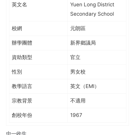
英文名
Yuen Long District
Secondary School
校網
元朗區
辦學團體
新界鄉議局
資助類型
官立
性別
男女校
教學語言
英文（EMI）
宗教背景
不適用
創校年份
1967
中一收生