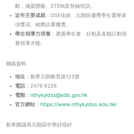
動，涵蓋體藝、STEM及領袖培訓。
近年主要成就
：DSE佳績、元朗區優秀學生選舉多
項獎項、校際比賽獲獎。
學生領導力培養
：透過學生會、社制及各類計劃培
養領導才能。
聯絡資料
地址
：新界元朗教育路123號
電話
：2476 6226
電郵
：
nthykyldss@edb.gov.hk
官方網站
：
https://www.nthykyldss.edu.hk/
新界鄉議局元朗區中學好唔好