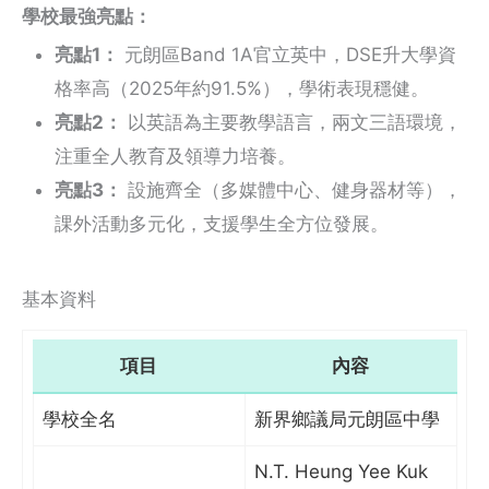
學校最強亮點：
亮點1：
元朗區Band 1A官立英中，DSE升大學資
格率高（2025年約91.5%），學術表現穩健。
亮點2：
以英語為主要教學語言，兩文三語環境，
注重全人教育及領導力培養。
亮點3：
設施齊全（多媒體中心、健身器材等），
課外活動多元化，支援學生全方位發展。
基本資料
項目
內容
學校全名
新界鄉議局元朗區中學
N.T. Heung Yee Kuk