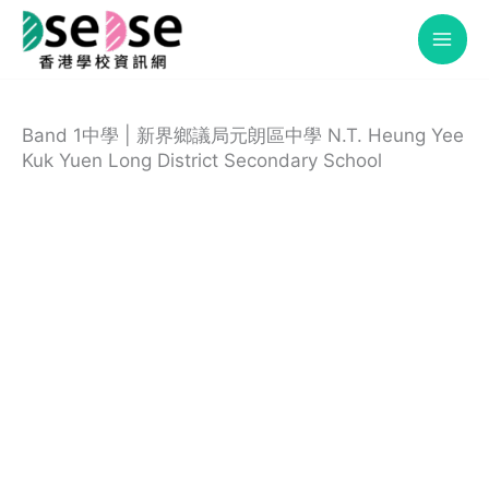
Skip
to
content
Band 1中學 | 新界鄉議局元朗區中學 N.T. Heung Yee
Kuk Yuen Long District Secondary School