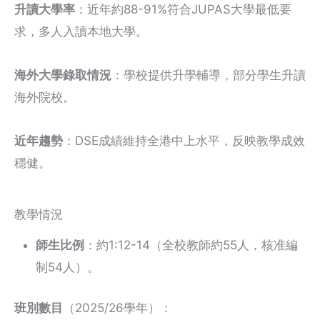
升讀大學率
：近年約88-91%符合JUPAS大學最低要
求，多人入讀本地大學。
海外大學錄取情況
：學校提供升學輔導，部分學生升讀
海外院校。
近年趨勢
：DSE成績維持全港中上水平，反映教學成效
穩健。
教學情況
師生比例
：約1:12-14（全校教師約55人，核准編
制54人）。
班別數目
（2025/26學年）：