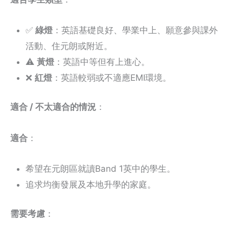
✅
綠燈
：英語基礎良好、學業中上、願意參與課外
活動、住元朗或附近。
⚠️
黃燈
：英語中等但有上進心。
❌
紅燈
：英語較弱或不適應EMI環境。
適合 / 不太適合的情況
：
適合
：
希望在元朗區就讀Band 1英中的學生。
追求均衡發展及本地升學的家庭。
需要考慮
：