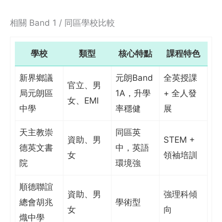
相關 Band 1 / 同區學校比較
學校
類型
核心特點
課程特色
新界鄉議
元朗Band
全英授課
官立、男
局元朗區
1A，升學
+ 全人發
女、EMI
中學
率穩健
展
天主教崇
同區英
資助、男
STEM +
德英文書
中，英語
女
領袖培訓
院
環境強
順德聯誼
資助、男
強理科傾
總會胡兆
學術型
女
向
熾中學