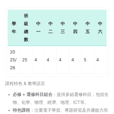
班
學
級
中
中
中
中
中
中
年
總
一
二
三
四
五
六
數
20
25/
25
4
4
4
4
5
4
26
課程特色 & 教學語言
必修 + 選修科目組合
：提供多組選修科目，包括生
物、化學、物理、經濟、地理、ICT等。
特色課程
：注重電子學習、專題研習及共通能力培